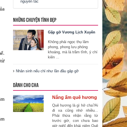
nguyên tác
của
NHỮNG CHUYỆN TÌNH ĐẸP
Gặp gỡ Vương Lịch Xuyên
Không phải ngọc thụ lâm
phong, phong lưu phóng
khoáng, mà là trầm tĩnh, ý chí
hể.
kiên ...
 từ
Nhân sinh nếu chỉ như lần đầu gặp gỡ
DÀNH CHO CHA
Nắng ấm quê hương
năm
Quê hương là gì hở cha?Ai
đi xa cũng nhớ nhiều...
Phải thừa nhận rằng từ
năm
trước giờ, con chưa bao
giờ nghĩ đến khái niệm Quê