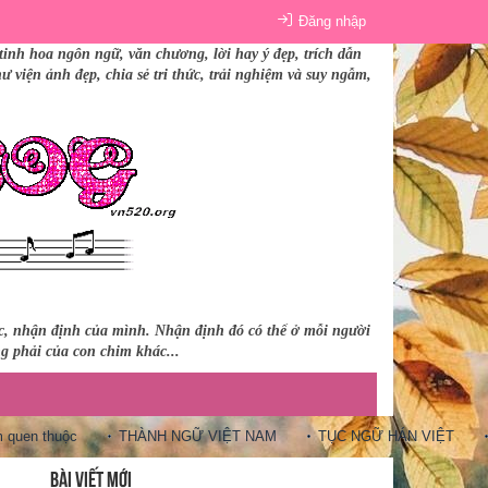
Đăng nhập
tinh hoa ngôn ngữ, văn chương, lời hay ý đẹp, trích dẫn
 viện ảnh đẹp, chia sẻ tri thức, trải nghiệm và suy ngẫm,
úc, nhận định của mình. Nhận định đó có thể ở mỗi người
ng phải của con chim khác...
en thuộc
THÀNH NGỮ VIỆT NAM
TỤC NGỮ HÁN VIỆT
10
BÀI VIẾT MỚI