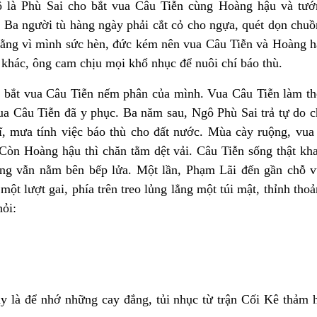
 là Phù Sai cho bắt vua Câu Tiễn cùng Hoàng hậu và tướ
 Ba người tù hàng ngày phải cắt cỏ cho ngựa, quét dọn chu
rằng vì mình sức hèn, đức kém nên vua Câu Tiễn và Hoàng 
khác, ông cam chịu mọi khổ nhục để nuôi chí báo thù.
 bắt vua Câu Tiễn nếm phân của mình. Vua Câu Tiễn làm th
a Câu Tiễn đã y phục. Ba năm sau, Ngô Phù Sai trả tự do 
ĩ, mưa tính việc báo thù cho đất nước. Mùa cày ruộng, vua
. Còn Hoàng hậu thì chăn tằm dệt vải. Câu Tiễn sống thật k
óng vẫn nằm bên bếp lửa. Một lần, Phạm Lãi đến gần chỗ v
ột lượt gai, phía trên treo lủng lẳng một túi mật, thỉnh tho
hỏi:
ậy là để nhớ những cay đắng, tủi nhục từ trận Cối Kê thảm 