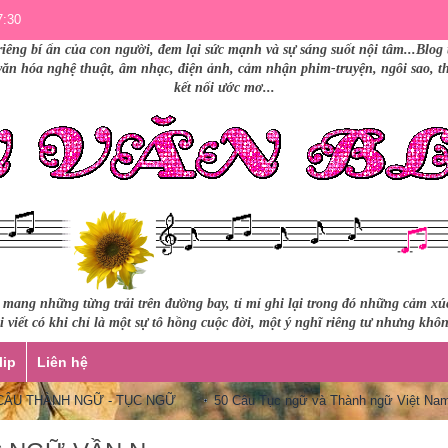
7:30
riêng bí ẩn của con người, đem lại sức mạnh và sự sáng suốt nội tâm...Blog 
 văn hóa nghệ thuật, âm nhạc, điện ảnh, cảm nhận phim-truyện, ngôi sao, thư
kết nối ước mơ...
i mang những từng trải trên đường bay, tỉ mỉ ghi lại trong đó những cảm x
 viết có khi chỉ là một sự tô hồng cuộc đời, một ý nghĩ riêng tư nhưng khô
lip
Liên hệ
 THÀNH NGỮ - TỤC NGỮ
50 Câu Tục ngữ và Thành ngữ Việt Nam qu