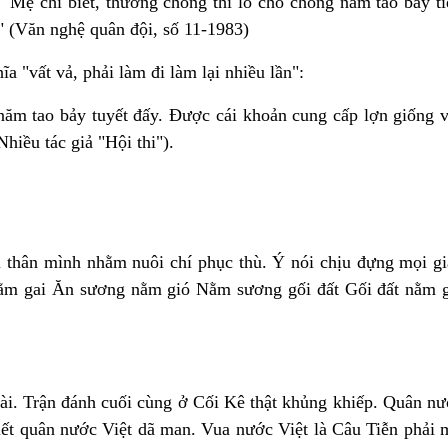
"Mẹ chỉ biết, thương chồng thì lo cho chồng năm tao bảy ti
 (Văn nghệ quân đội, số 11-1983)
ĩa "vất vả, phải làm đi làm lại nhiều lần":
 năm tao bảy tuyết đấy. Được cái khoản cung cấp lợn giống 
hiều tác giả "Hội thi").
i thân mình nhằm nuôi chí phục thù. Ý nói chịu đựng mọi g
ằm gai Ăn sương nằm gió Nằm sương gối đất Gối đất nằm g
ài. Trận đánh cuối cùng ở Cối Kê thật khủng khiếp. Quân n
iết quân nước Việt dã man. Vua nước Việt là Câu Tiễn phải