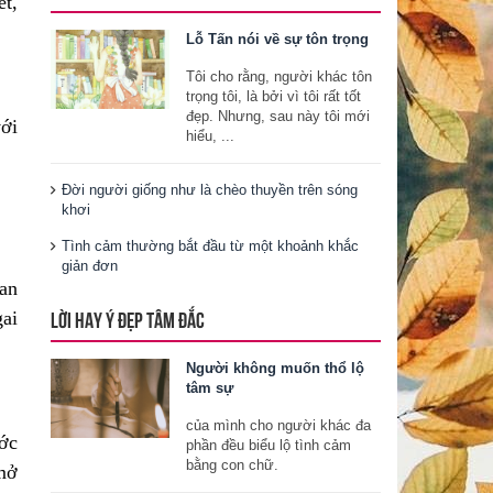
ết,
Lỗ Tấn nói về sự tôn trọng
Tôi cho rằng, người khác tôn
trọng tôi, là bởi vì tôi rất tốt
đẹp. Nhưng, sau này tôi mới
với
hiểu, ...
Đời người giống như là chèo thuyền trên sóng
khơi
Tình cảm thường bắt đầu từ một khoảnh khắc
giản đơn
ian
LỜI HAY Ý ĐẸP TÂM ĐẮC
ai
Người không muốn thổ lộ
tâm sự
của mình cho người khác đa
ước
phần đều biểu lộ tình cảm
bằng con chữ.
 mở