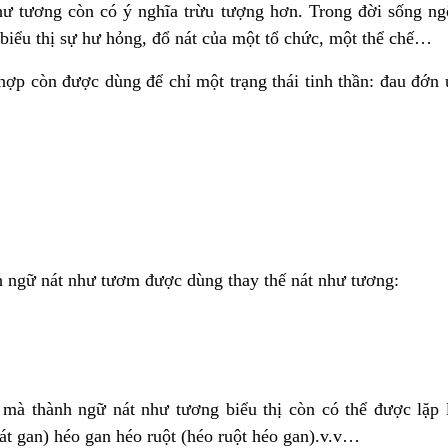
hư tương còn có ý nghĩa trừu tượng hơn. Trong đời sống n
biểu thị sự hư hỏng, đổ nát của một tổ chức, một thể chế…
hợp còn được dùng để chỉ một trạng thái tinh thần: đau đớn
h ngữ nát như tươm được dùng thay thế nát như tương:
à thành ngữ nát như tương biểu thị còn có thể được lặp l
nát gan) héo gan héo ruột (héo ruột héo gan).v.v…