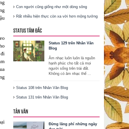
ng
Con người cũng giống như một dòng sông
ồng
Rất nhiều hiện thực còn xa vời hơn mộng tưởng
hậu
STATUS TÂM ĐẮC
eo
Status 129 trên Nhân Văn
cho
Blog
 đi
Âm nhạc luôn luôn là nguồn
ham
hạnh phúc cho tất cả mọi
ua
người sống trên trái đất.
Không có âm nhạc thế ...
ảng
Status 108 trên Nhân Văn Blog
Status 131 trên Nhân Văn Blog
TẢN VĂN
hại
Đừng lãng phí những ngày