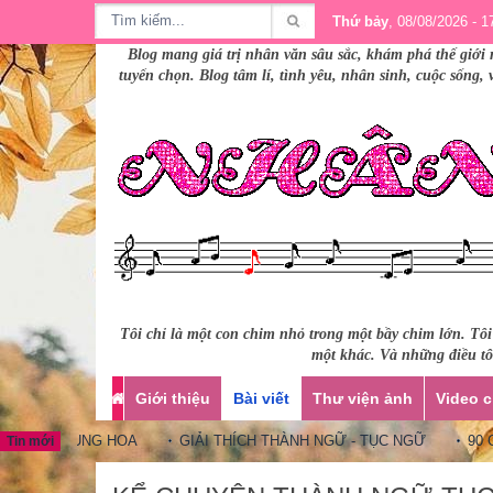
Thứ bảy
, 08/08/2026 - 1
Blog mang giá trị nhân văn sâu sắc, khám phá thế giới 
tuyển chọn. Blog tâm lí, tình yêu, nhân sinh, cuộc sống,
Tôi chỉ là một con chim nhỏ trong một bầy chim lớn. Tô
một khác. Và những điều tôi
Giới thiệu
Bài viết
Thư viện ảnh
Video c
NGỮ TRUNG HOA
GIẢI THÍCH THÀNH NGỮ - TỤC NGỮ
90 CÂU
Tin mới