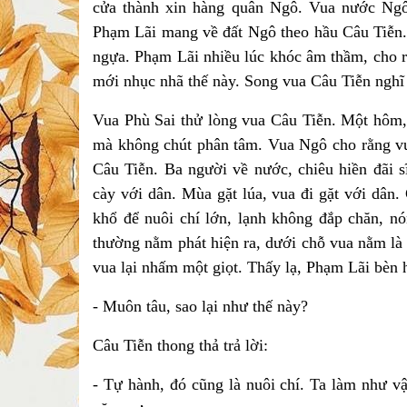
cửa thành xin hàng quân Ngô. Vua nước Ngô
Phạm Lãi mang về đất Ngô theo hầu Câu Tiễn.
ngựa. Phạm Lãi nhiều lúc khóc âm thầm, cho 
mới nhục nhã thế này. Song vua Câu Tiễn nghĩ 
Vua Phù Sai thử lòng vua Câu Tiễn. Một hôm,
mà không chút phân tâm. Vua Ngô cho rằng vu
Câu Tiễn. Ba người về nước, chiêu hiền đãi s
cày với dân. Mùa gặt lúa, vua đi gặt với dân
khổ để nuôi chí lớn, lạnh không đắp chăn, n
thường nằm phát hiện ra, dưới chỗ vua nằm là m
vua lại nhấm một giọt. Thấy lạ, Phạm Lãi bèn 
- Muôn tâu, sao lại như thế này?
Câu Tiễn thong thả trả lời:
- Tự hành, đó cũng là nuôi chí. Ta làm như v