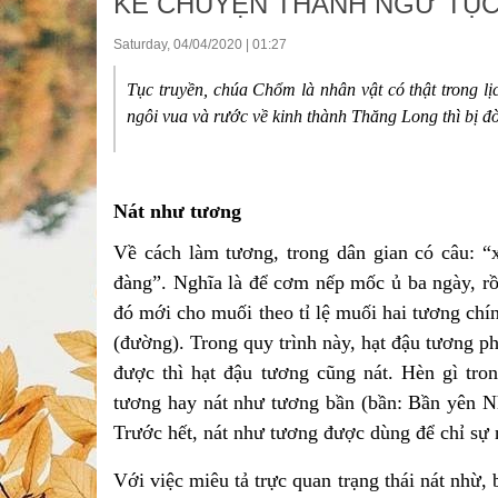
KỂ CHUYỆN THÀNH NGỮ TỤC
Saturday, 04/04/2020 | 01:27
Tục truyền, chúa Chổm là nhân vật có thật trong 
ngôi vua và rước về kinh thành Thăng Long thì bị đò
Nát như tương
Về cách làm tương, trong dân gian có câu: “x
đàng”. Nghĩa là để cơm nếp mốc ủ ba ngày, rồ
đó mới cho muối theo tỉ lệ muối hai tương chí
(đường). Trong quy trình này, hạt đậu tương ph
được thì hạt đậu tương cũng nát. Hèn gì tro
tương hay nát như tương bần (bần: Bần yên N
Trước hết, nát như tương được dùng để chỉ sự n
Với việc miêu tả trực quan trạng thái nát nhừ,