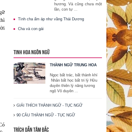
hương. Và cũng chưa một
lần, con tự ...
ngữ
Tình cha ấm áp như vầng Thái Dương
thì
ời
Cha và con gái
TINH HOA NGÔN NGỮ
THÀNH NGỮ TRUNG HOA
Ngọc bất trác, bất thành khí
Nhân bất học bất tri lý Hữu
duyên thiên lý năng tương
ngộ Vô duyên ...
GIẢI THÍCH THÀNH NGỮ - TỤC NGỮ
90 CÂU THÀNH NGỮ - TỤC NGỮ
 Có
TRÍCH DẪN TÂM ĐẮC