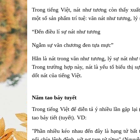
Trong tiếng Việt, nát như tương còn thấy xuất
một số sản phẩm trí tuệ: văn nát như tương, lý
“Đến điều lí sự nát như tương
Ngẫm sự văn chương đen tựa mực”
Hẳn là nát trong văn như tương, lý sự nát như 
Trong trường hợp này, nát là yếu tố biểu thị s
dốt nát của tiếng Việt.
Năm tao bảy tuyết
Trong tiếng Việt để diễn tả ý nhiều lần gặp lạ
tao bảy tiết (tuyết). VD:
"Phần nhiều kéo nhau đến đây là hạng tứ bất 
nổi chín lênh đênh, vỡ nợ tam tứ từng" (Nguy