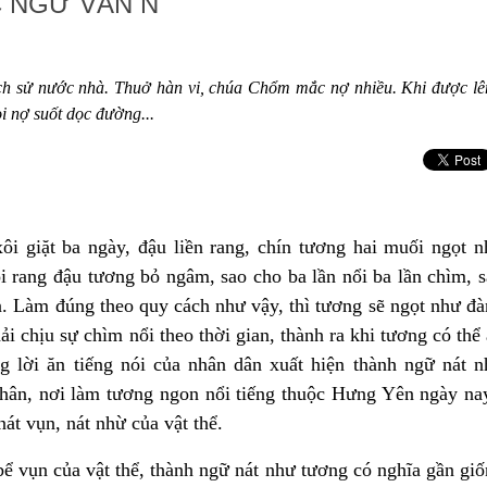
 NGỮ VẦN N
lịch sử nước nhà. Thuở hàn vi, chúa Chổm mắc nợ nhiều. Khi được lê
i nợ suốt dọc đường...
ôi giặt ba ngày, đậu liền rang, chín tương hai muối ngọt 
i rang đậu tương bỏ ngâm, sao cho ba lần nổi ba lần chìm, 
n. Làm đúng theo quy cách như vậy, thì tương sẽ ngọt như đ
ải chịu sự chìm nổi theo thời gian, thành ra khi tương có thể
ng lời ăn tiếng nói của nhân dân xuất hiện thành ngữ nát 
hân, nơi làm tương ngon nổi tiếng thuộc Hưng Yên ngày na
át vụn, nát nhừ của vật thể.
 bể vụn của vật thể, thành ngữ nát như tương có nghĩa gần gi