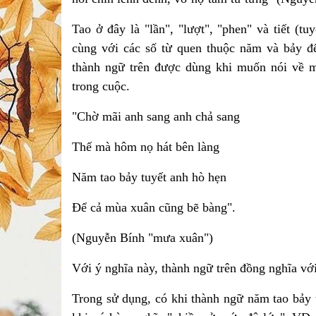
Tao ở đây là "lần", "lượt", "phen" và tiết (t
cùng với các số từ quen thuộc năm và bảy để 
thành ngữ trên được dùng khi muốn nói về m
trong cuộc.
"Chờ mãi anh sang anh chả sang
Thế mà hôm nọ hát bên làng
Năm tao bảy tuyết anh hò hẹn
Để cả mùa xuân cũng bẽ bàng".
(Nguyễn Bính "mưa xuân")
Với ý nghĩa này, thành ngữ trên đồng nghĩa với
Trong sử dụng, có khi thành ngữ năm tao bảy 