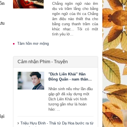
gôn
Chẳng ngôn ngữ nào êm
dịu và trầm lắng cho bằng
ngôn ngữ của thi ca Chẳng
âm điệu nào thiết tha cho
 ưu
bằng cung thanh trầm của
khúc nhạc... Tôi có một
tình yêu lớ...
Tâm hồn mơ mộng
Cảm nhận Phim - Truyện
"Dịch Liên Khải" Hàn
Đông Quân - nam thần
bước ra từ tiểu thuyết
Nhân sinh nếu như lần đầu
gặp gỡ đã xây dựng một
Dịch Liên Khải với hình
tượng gần như là hoàn
hảo: ...
ại
Triệu Hựu Đình - Thái tử Dạ Hoa bước ra từ