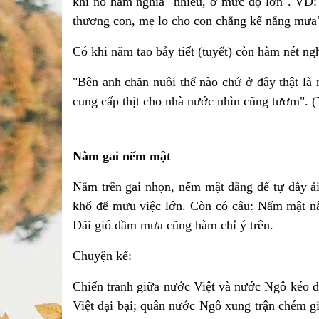
khi nó hàm nghĩa "nhiều, ở mức độ lớn". VD: 
thương con, mẹ lo cho con chẳng kể nắng mưa"
Có khi năm tao bảy tiết (tuyết) còn hàm nét ngh
"Bên anh chăn nuôi thế nào chứ ở đây thật là
cung cấp thịt cho nhà nước nhìn cũng tươm". (N
Nằm gai nếm mật
Nằm trên gai nhọn, nếm mật đắng để tự đầy ả
khổ để mưu việc lớn. Còn có câu: Nấm mật n
Dãi gió dầm mưa cũng hàm chỉ ý trên.
Chuyện kể:
Chiến tranh giữa nước Việt và nước Ngô kéo d
Việt đại bại; quân nước Ngô xung trận chém g