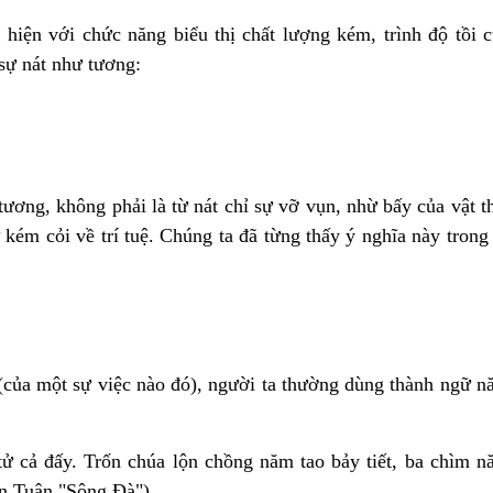
 hiện với chức năng biểu thị chất lượng kém, trình độ tồi 
 sự nát như tương:
tương, không phải là từ nát chỉ sự vỡ vụn, nhừ bấy của vật t
ự kém cỏi về trí tuệ. Chúng ta đã từng thấy ý nghĩa này trong
i (của một sự việc nào đó), người ta thường dùng thành ngữ 
tử cả đấy. Trốn chúa lộn chồng năm tao bảy tiết, ba chìm 
ễn Tuân "Sông Đà").