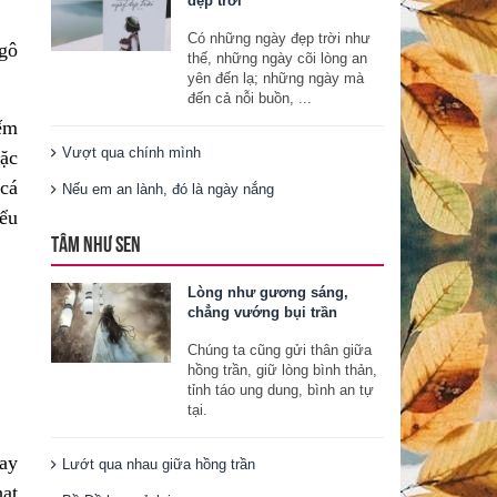
đẹp trời
Có những ngày đẹp trời như
Ngô
thế, những ngày cõi lòng an
yên đến lạ; những ngày mà
đến cả nỗi buồn, ...
Nếm
Vượt qua chính mình
iặc
cá
Nếu em an lành, đó là ngày nắng
iểu
TÂM NHƯ SEN
Lòng như gương sáng,
chẳng vướng bụi trần
Chúng ta cũng gửi thân giữa
hồng trần, giữ lòng bình thản,
tỉnh táo ung dung, bình an tự
tại.
say
Lướt qua nhau giữa hồng trần
hạt