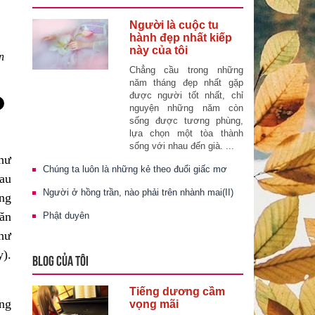
Người là cuộc tu
hành đẹp nhất kiếp
này của tôi
n
Chẳng cầu trong những
năm tháng đẹp nhất gặp
được người tốt nhất, chỉ
nguyện những năm còn
sống được tương phùng,
lựa chọn một tòa thành
sống với nhau đến già. ...
như
Chúng ta luôn là những kẻ theo đuổi giấc mơ
sau
Người ở hồng trần, nào phải trên nhành mai(II)
àng
 ăn
Phật duyên
như
y).
BLOG CỦA TÔI
Tiếng dương cầm
ống
vọng mãi