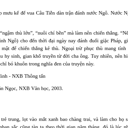
iúp mưu kế để vua Câu Tiễn dàn trận đánh nước Ngô. Nước 
 “ngậm thù lớn”, “nuôi chí bền” mà làm nên chiến thắng. “
ình Ngô) cho đến thời đại ngày nay đánh đuổi giặc Pháp, g
mật để chiến thắng kẻ thù. Ngoại trừ phục thù mang tính 
u hy sinh, gian khổ truyền từ đời cha ông. Tuy nhiên, nên h
chỉ bó khuôn trong nghĩa đen của truyện này.
 Minh - NXB Thông tấn
ăn Ngọc, NXB Văn học, 2003.
trẻ trung, lọt vào mắt xanh bao chàng trai, và làm cho họ 
han sắc cũng tàn tạ theo thời gian năm tháng, đó là lúc n