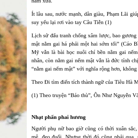
năm xưa.
Ít lâu sau, nước mạnh, dân giàu, Phạm Lãi g
suy yếu lại rơi vào tay Câu Tiễn (1)
Lịch sử đấu tranh chống xâm lược, bao gương
mật nằm gai há phải một hai sớm tối” (Cáo B
Mỹ vẫn là bài học nuôi chí bền nằm gai nếm 
nhân, còn nằm gai nếm mật vẫn là đức tính chị
“nằm gai nếm mật” với nghĩa rộng hơn, không 
Theo Đi tìm điển tích thành ngữ của Tiêu Hà
(1) Theo truyện “Báo thù”, Ôn Như Nguyễn V
Nhạt phấn phai hương
Người phụ nữ bao giờ cũng có thời xuân sắc, 
mê, đeo đuổi. Nhưng thời đó cũng phải qua, n