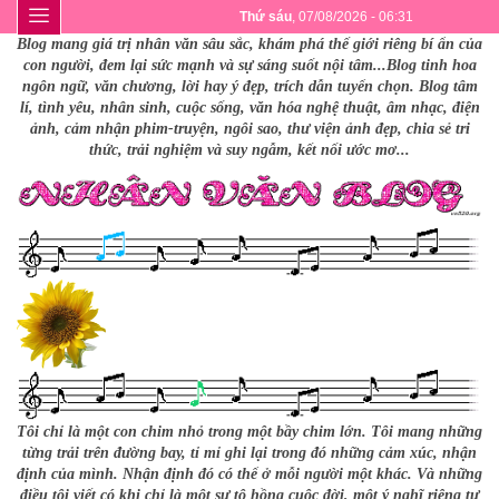
Thứ sáu
, 07/08/2026 - 06:31
Blog mang giá trị nhân văn sâu sắc, khám phá thế giới riêng bí ẩn của
con người, đem lại sức mạnh và sự sáng suốt nội tâm...Blog tinh hoa
ngôn ngữ, văn chương, lời hay ý đẹp, trích dẫn tuyển chọn. Blog tâm
lí, tình yêu, nhân sinh, cuộc sống, văn hóa nghệ thuật, âm nhạc, điện
ảnh, cảm nhận phim-truyện, ngôi sao, thư viện ảnh đẹp, chia sẻ tri
thức, trải nghiệm và suy ngẫm, kết nối ước mơ...
Tôi chỉ là một con chim nhỏ trong một bầy chim lớn. Tôi mang những
từng trải trên đường bay, tỉ mỉ ghi lại trong đó những cảm xúc, nhận
định của mình. Nhận định đó có thể ở mỗi người một khác. Và những
điều tôi viết có khi chỉ là một sự tô hồng cuộc đời, một ý nghĩ riêng tư