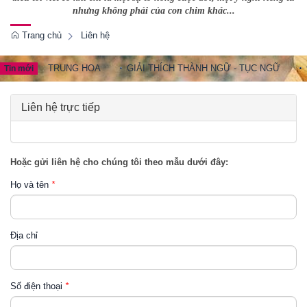
nhưng không phải của con chim khác...
Trang chủ
Liên hệ
HÀNH NGỮ TRUNG HOA
GIẢI THÍCH THÀNH NGỮ - TỤC NGỮ
Tin mới
Liên hệ trực tiếp
Hoặc gửi liên hệ cho chúng tôi theo mẫu dưới đây:
Họ và tên
*
Địa chỉ
Số điện thoại
*