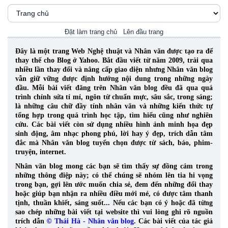
Đặt làm trang chủ
Lên đầu trang
Đây là một trang Web Nghệ thuật và Nhân văn được tạo ra để
thay thế cho Blog ở Yahoo. Bắt đầu viết từ năm 2009, trải qua
nhiều lần thay đổi và nâng cấp giao diện nhưng Nhân văn blog
vẫn giữ vững được định hướng nội dung trong những ngày
đầu. Mỗi bài viết đăng trên Nhân văn blog đều đã qua quá
trình chỉnh sửa tỉ mỉ, ngôn từ chuẩn mực, sâu sắc, trong sáng;
là những câu chữ đầy tính nhân văn và những kiến thức tự
tổng hợp trong quá trình học tập, tìm hiểu cũng như nghiên
cứu.
Các bài viết còn sử dụng nhiều hình ảnh minh họa đẹp
sinh động, âm nhạc phong phú, lời hay ý đẹp, trích dẫn tâm
đắc mà Nhân văn blog tuyển chọn được từ sách, báo, phim-
truyện, internet.
Nhân văn blog mong các bạn sẽ tìm thấy sự đồng cảm trong
những thông điệp này; có thể chúng sẽ nhóm lên tia hi vọng
trong bạn, gợi lên ước muốn chia sẻ, đem đến những đổi thay
hoặc giúp bạn nhận ra nhiều điều mới mẻ, có được tâm thanh
tịnh, thuần khiết, sáng suốt... Nếu các bạn có ý hoặc đã từng
sao chép những bài viết tại website thì vui lòng ghi rõ nguồn
trích dẫn
©
Thái Hà - Nhân văn blog
. Các bài viết của tác giả