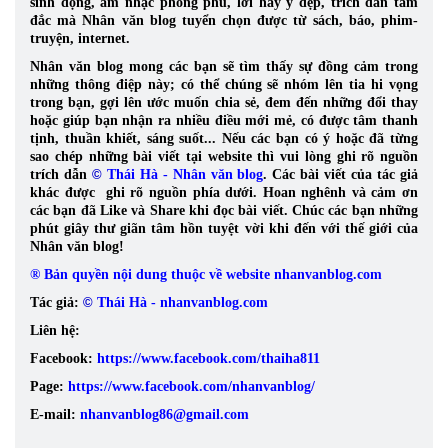
sinh động, âm nhạc phong phú, lời hay ý đẹp, trích dẫn tâm
đắc mà Nhân văn blog tuyển chọn được từ sách, báo, phim-
truyện, internet.
Nhân văn blog mong các bạn sẽ tìm thấy sự đồng cảm trong
những thông điệp này; có thể chúng sẽ nhóm lên tia hi vọng
trong bạn, gợi lên ước muốn chia sẻ, đem đến những đổi thay
hoặc giúp bạn nhận ra nhiều điều mới mẻ, có được tâm thanh
tịnh, thuần khiết, sáng suốt... Nếu các bạn có ý hoặc đã từng
sao chép những bài viết tại website thì vui lòng ghi rõ nguồn
trích dẫn
©
Thái Hà - Nhân văn blog
. Các bài viết của tác giả
khác được ghi rõ nguồn phía dưới. Hoan nghênh và cảm ơn
các bạn đã Like và Share khi đọc bài viết. Chúc các bạn những
phút giây thư giãn tâm hồn tuyệt vời khi đến với thế giới của
Nhân văn blog!
® Bản quyền nội dung thuộc về website nhanvanblog.com
Tác giả:
©
Thái Hà - nhanvanblog.com
Liên hệ:
Facebook:
https://www.facebook.com/thaiha811
Page:
https://www.facebook.com/nhanvanblog/
E-mail:
nhanvanblog86@gmail.com