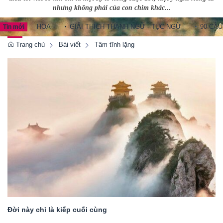
nhưng không phải của con chim khác...
 TRUNG HOA
GIẢI THÍCH THÀNH NGỮ - TỤC NGỮ
90 CÂU TH
Tin mới
Trang chủ
Bài viết
Tâm tĩnh lặng
Đời này chỉ là kiếp cuối cùng