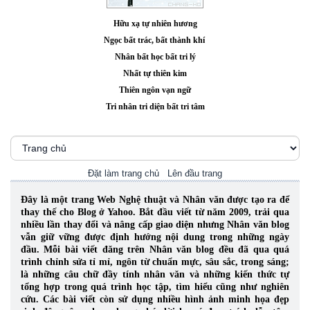
Hữu xạ tự nhiên hương
Ngọc bất trác, bất thành khí
Nhân bất học bất tri lý
Nhất tự thiên kim
Thiên ngôn vạn ngữ
Tri nhân tri diện bất tri tâm
Đặt làm trang chủ
Lên đầu trang
Đây là một trang Web Nghệ thuật và Nhân văn được tạo ra để
thay thế cho Blog ở Yahoo. Bắt đầu viết từ năm 2009, trải qua
nhiều lần thay đổi và nâng cấp giao diện nhưng Nhân văn blog
vẫn giữ vững được định hướng nội dung trong những ngày
đầu. Mỗi bài viết đăng trên Nhân văn blog đều đã qua quá
trình chỉnh sửa tỉ mỉ, ngôn từ chuẩn mực, sâu sắc, trong sáng;
là những câu chữ đầy tính nhân văn và những kiến thức tự
tổng hợp trong quá trình học tập, tìm hiểu cũng như nghiên
cứu.
Các bài viết còn sử dụng nhiều hình ảnh minh họa đẹp