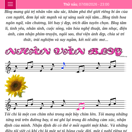
Thứ sáu
, 07/08/2026 - 23:00
Blog mang giá trị nhân văn sâu sắc, khám phá thế giới riêng bí ẩn của
con người, đem lại sức mạnh và sự sáng suốt nội tâm...Blog tinh hoa
ngôn ngữ, văn chương, lời hay ý đẹp, trích dẫn tuyển chọn. Blog tâm
lí, tình yêu, nhân sinh, cuộc sống, văn hóa nghệ thuật, âm nhạc, điện
ảnh, cảm nhận phim-truyện, ngôi sao, thư viện ảnh đẹp, chia sẻ tri
thức, trải nghiệm và suy ngẫm, kết nối ước mơ...
Tôi chỉ là một con chim nhỏ trong một bầy chim lớn. Tôi mang những
từng trải trên đường bay, tỉ mỉ ghi lại trong đó những cảm xúc, nhận
định của mình. Nhận định đó có thể ở mỗi người một khác. Và những
điều tôi viết có khi chỉ là một sự tô hồng cuộc đời, một ý nghĩ riêng tư