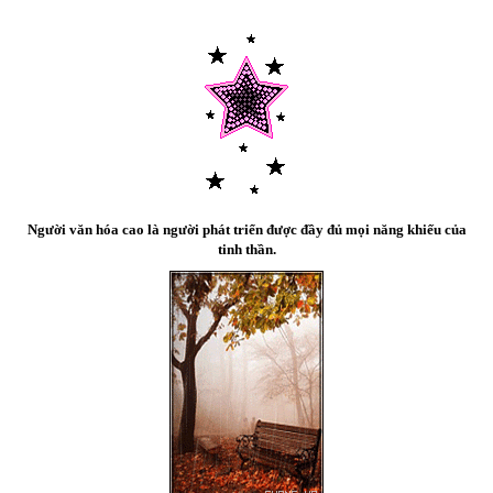
Người văn hóa cao là người phát triển được đầy đủ mọi năng khiếu của
tinh thần.