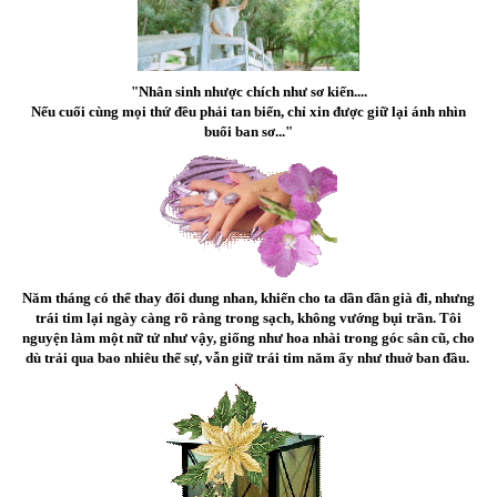
"Nhân sinh nhược chích như sơ kiến....
Nếu cuối cùng mọi thứ đều phải tan biến, chỉ xin được giữ lại ánh nhìn
buổi ban sơ..."
Năm tháng có thể thay đổi dung nhan, khiến cho ta dần dần già đi, nhưng
trái tim lại ngày càng rõ ràng trong sạch, không vướng bụi trần. Tôi
nguyện làm một nữ tử như vậy, giống như hoa nhài trong góc sân cũ, cho
dù trải qua bao nhiêu thế sự, vẫn giữ trái tim năm ấy như thuở ban đầu.