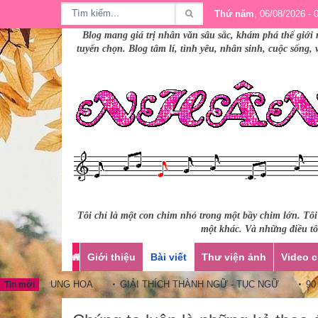
Thứ năm
, 06/08/2026 - 
Blog mang giá trị nhân văn sâu sắc, khám phá thế giới 
tuyển chọn. Blog tâm lí, tình yêu, nhân sinh, cuộc sống,
Tôi chỉ là một con chim nhỏ trong một bầy chim lớn. Tô
một khác. Và những điều tôi
Giới thiệu
Bài viết
Thư viện ảnh
Video c
Ữ TRUNG HOA
GIẢI THÍCH THÀNH NGỮ - TỤC NGỮ
90 CÂU 
Tin mới