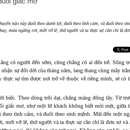
đuổi giấc mơ
huyên náo này đuổi theo danh lợi, đuổi theo tình cảm, và đuổi theo sin
y, mưa ngừng rơi, mới vỡ lẽ, thứ người và ta thực sự cần chỉ là đơ
g có người đến sớm, cũng chẳng có ai đến trễ. Sống tr
ấp nhận sự đổi dời của tháng năm, lang thang cùng mây trắ
thực sự tìm được nơi trở về thuộc về riêng mình, sẽ có t
biếc. Theo dòng trôi dạt, chẳng màng đông tây. Từ trư
ổi giấc mơ, như một lữ khách không biết mỏi mệt, giữa t
i theo tình cảm, và đuổi theo sinh mệnh. Mãi đến một ng
mới vỡ lẽ, thứ người và ta thực sự cần chỉ là đơn sơ và 