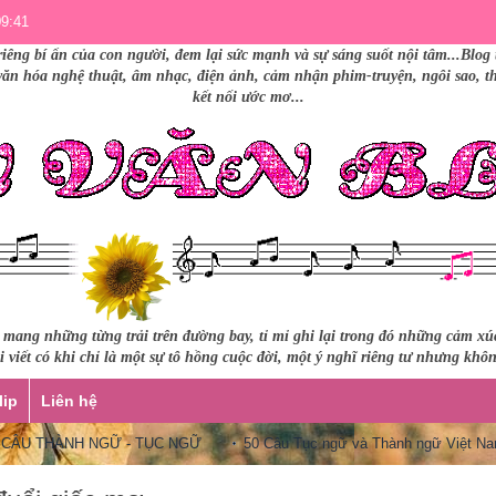
09:41
riêng bí ẩn của con người, đem lại sức mạnh và sự sáng suốt nội tâm...Blog 
 văn hóa nghệ thuật, âm nhạc, điện ảnh, cảm nhận phim-truyện, ngôi sao, thư
kết nối ước mơ...
i mang những từng trải trên đường bay, tỉ mỉ ghi lại trong đó những cảm x
 viết có khi chỉ là một sự tô hồng cuộc đời, một ý nghĩ riêng tư nhưng khô
lip
Liên hệ
THÀNH NGỮ - TỤC NGỮ
50 Câu Tục ngữ và Thành ngữ Việt Nam quen