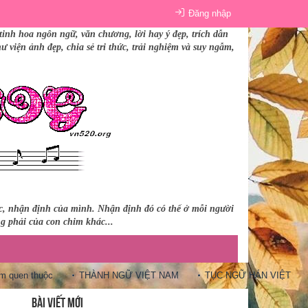
Đăng nhập
tinh hoa ngôn ngữ, văn chương, lời hay ý đẹp, trích dẫn
 viện ảnh đẹp, chia sẻ tri thức, trải nghiệm và suy ngẫm,
úc, nhận định của mình. Nhận định đó có thể ở mỗi người
ng phải của con chim khác...
 thuộc
THÀNH NGỮ VIỆT NAM
TỤC NGỮ HÁN VIỆT
10 C
BÀI VIẾT MỚI