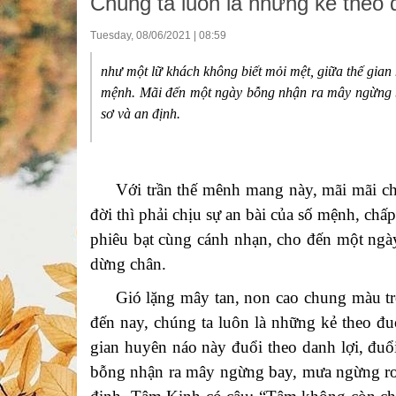
Chúng ta luôn là những kẻ theo 
Tuesday, 08/06/2021 | 08:59
như một lữ khách không biết mỏi mệt, giữa thế gian 
mệnh. Mãi đến một ngày bỗng nhận ra mây ngừng ba
sơ và an định.
Với trần thế mênh mang này, mãi mãi chẳn
đời thì phải chịu sự an bài của số mệnh, ch
phiêu bạt cùng cánh nhạn, cho đến một ngày 
dừng chân.
Gió lặng mây tan, non cao chung màu trời 
đến nay, chúng ta luôn là những kẻ theo đu
gian huyên náo này đuổi theo danh lợi, đuổ
bỗng nhận ra mây ngừng bay, mưa ngừng rơi, 