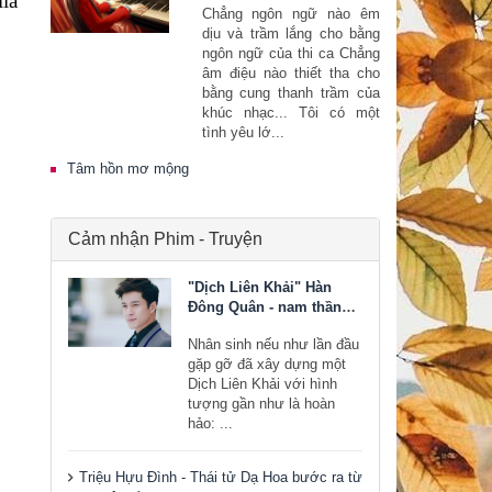
ìa
Chẳng ngôn ngữ nào êm
dịu và trầm lắng cho bằng
ngôn ngữ của thi ca Chẳng
âm điệu nào thiết tha cho
bằng cung thanh trầm của
khúc nhạc... Tôi có một
tình yêu lớ...
Tâm hồn mơ mộng
Cảm nhận Phim - Truyện
"Dịch Liên Khải" Hàn
Đông Quân - nam thần
bước ra từ tiểu thuyết
Nhân sinh nếu như lần đầu
gặp gỡ đã xây dựng một
Dịch Liên Khải với hình
tượng gần như là hoàn
hảo: ...
Triệu Hựu Đình - Thái tử Dạ Hoa bước ra từ