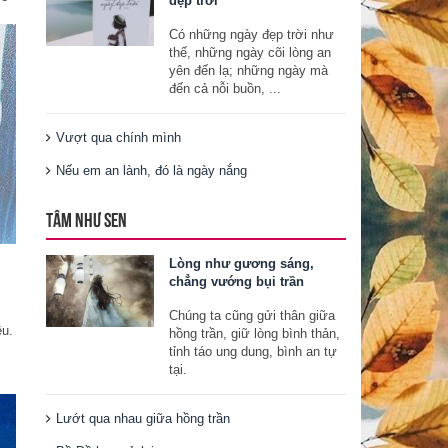
đẹp trời
Có những ngày đẹp trời như
thế, những ngày cõi lòng an
yên đến lạ; những ngày mà
đến cả nỗi buồn, ...
Vượt qua chính mình
Nếu em an lành, đó là ngày nắng
TÂM NHƯ SEN
Lòng như gương sáng,
chẳng vướng bụi trần
Chúng ta cũng gửi thân giữa
êu.
hồng trần, giữ lòng bình thản,
tỉnh táo ung dung, bình an tự
tại.
Lướt qua nhau giữa hồng trần