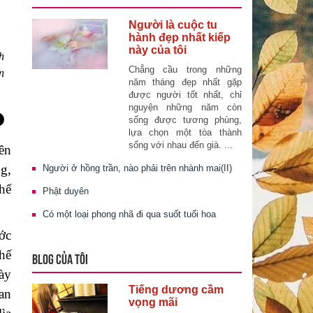
Người là cuộc tu
hành đẹp nhất kiếp
này của tôi
h
Chẳng cầu trong những
n
năm tháng đẹp nhất gặp
được người tốt nhất, chỉ
nguyện những năm còn
sống được tương phùng,
lựa chọn một tòa thành
sống với nhau đến già. ...
ên
ng,
Người ở hồng trần, nào phải trên nhành mai(II)
hể
Phật duyên
Có một loại phong nhã đi qua suốt tuổi hoa
ớc
hế
BLOG CỦA TÔI
ày
Tiếng dương cầm
an
vọng mãi