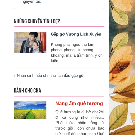
nguyên tác
NHỮNG CHUYỆN TÌNH ĐẸP
Gặp gỡ Vương Lịch Xuyên
Không phải ngọc thụ lâm
phong, phong lưu phóng
khoáng, mà là trầm tĩnh, ý chí
kiên ...
Nhân sinh nếu chỉ như lần đầu gặp gỡ
DÀNH CHO CHA
Nắng ấm quê hương
Quê hương là gì hở cha?Ai
đi xa cũng nhớ nhiều...
Phải thừa nhận rằng từ
trước giờ, con chưa bao
giờ nghĩ đến khái niệm Quê