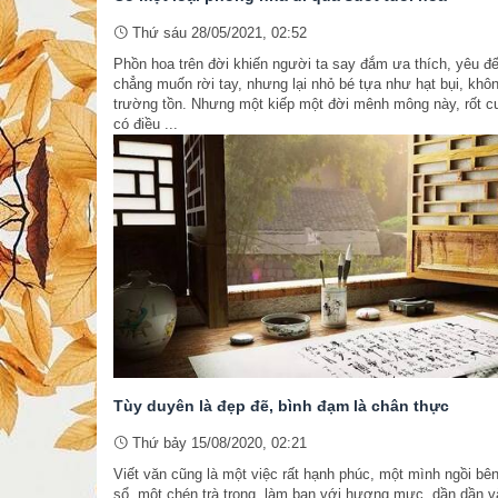
Thứ sáu 28/05/2021, 02:52
Phồn hoa trên đời khiến người ta say đắm ưa thích, yêu đế
chẳng muốn rời tay, nhưng lại nhỏ bé tựa như hạt bụi, khô
trường tồn. Nhưng một kiếp một đời mênh mông này, rốt c
có điều ...
Tùy duyên là đẹp đẽ, bình đạm là chân thực
Thứ bảy 15/08/2020, 02:21
Viết văn cũng là một việc rất hạnh phúc, một mình ngồi bê
sổ, một chén trà trong, làm bạn với hương mực, dần dần v