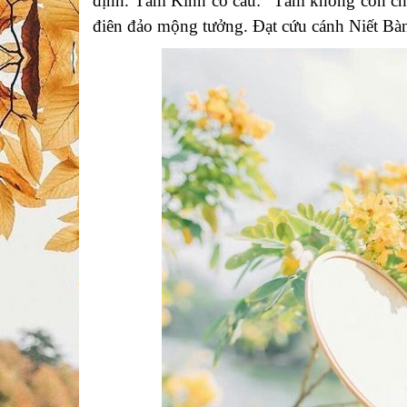
định. Tâm Kinh có câu: “Tâm không còn chướ
điên đảo mộng tưởng. Đạt cứu cánh Niết Bà