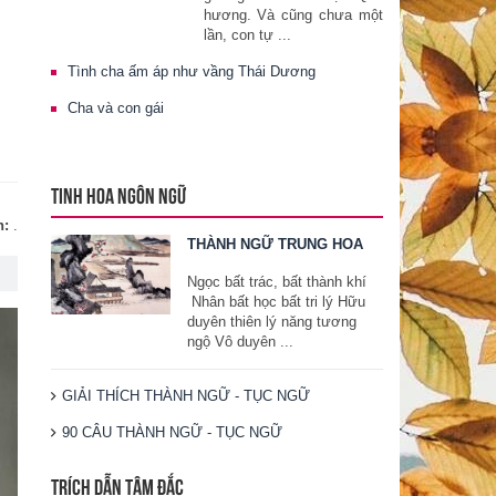
hương. Và cũng chưa một
lần, con tự ...
Tình cha ấm áp như vầng Thái Dương
Cha và con gái
TINH HOA NGÔN NGỮ
n:
.
THÀNH NGỮ TRUNG HOA
Ngọc bất trác, bất thành khí
Nhân bất học bất tri lý Hữu
duyên thiên lý năng tương
ngộ Vô duyên ...
GIẢI THÍCH THÀNH NGỮ - TỤC NGỮ
90 CÂU THÀNH NGỮ - TỤC NGỮ
TRÍCH DẪN TÂM ĐẮC