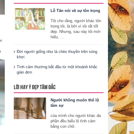
Lỗ Tấn nói về sự tôn trọng
Tôi cho rằng, người khác tôn
trọng tôi, là bởi vì tôi rất tốt
đẹp. Nhưng, sau này tôi mới
hiểu, ...
ơi
n
Đời người giống như là chèo thuyền trên sóng
khơi
Tình cảm thường bắt đầu từ một khoảnh khắc
giản đơn
LỜI HAY Ý ĐẸP TÂM ĐẮC
Người không muốn thổ lộ
tâm sự
của mình cho người khác đa
phần đều biểu lộ tình cảm
bằng con chữ.