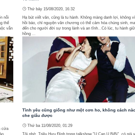
Thứ bảy 15/08/2020, 16:32
n nỗi
Hạ bút viết văn, cũng là tu hành. Không màng danh lợi, không v
ng thể
hồi báo, chỉ nguyện văn chương có thể cảm hóa chúng sinh, m
uộc vẫn
đến cho người đời sự trong lành và an tĩnh...Có lúc, tu hành gi
hồng ...
Tình yêu cũng giống như một cơn ho, không cách nà
che giấu được
Thứ ba 11/08/2020, 01:29
n cửa
ào
Tôi nhớ, Triệu Hựu Đình trong talkshow "U Can U BiBi", có nói 