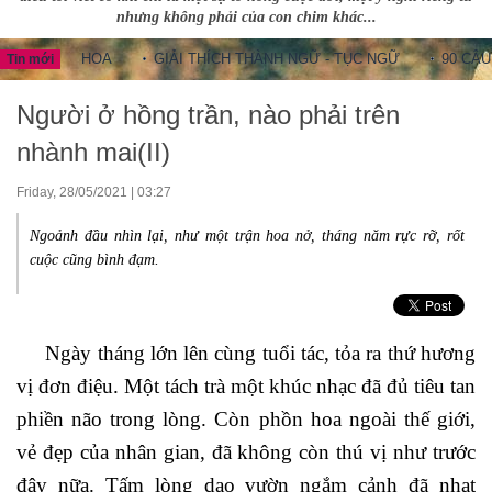
nhưng không phải của con chim khác...
NG HOA
GIẢI THÍCH THÀNH NGỮ - TỤC NGỮ
90 CÂU THÀNH
Tin mới
Người ở hồng trần, nào phải trên
nhành mai(II)
Friday, 28/05/2021 | 03:27
Ngoảnh đầu nhìn lại, như một trận hoa nở, tháng năm rực rỡ, rốt
cuộc cũng bình đạm.
Ngày tháng lớn lên cùng tuổi tác, tỏa ra thứ hương
vị đơn điệu. Một tách trà một khúc nhạc đã đủ tiêu tan
phiền não trong lòng. Còn phồn hoa ngoài thế giới,
vẻ đẹp của nhân gian, đã không còn thú vị như trước
đây nữa. Tấm lòng dạo vườn ngắm cảnh đã nhạt