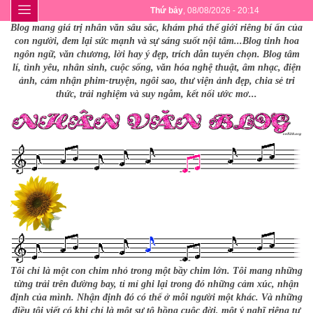
Thứ bảy
, 08/08/2026 - 20:14
Blog mang giá trị nhân văn sâu sắc, khám phá thế giới riêng bí ẩn của
con người, đem lại sức mạnh và sự sáng suốt nội tâm...Blog tinh hoa
ngôn ngữ, văn chương, lời hay ý đẹp, trích dẫn tuyển chọn. Blog tâm
lí, tình yêu, nhân sinh, cuộc sống, văn hóa nghệ thuật, âm nhạc, điện
ảnh, cảm nhận phim-truyện, ngôi sao, thư viện ảnh đẹp, chia sẻ tri
thức, trải nghiệm và suy ngẫm, kết nối ước mơ...
Tôi chỉ là một con chim nhỏ trong một bầy chim lớn. Tôi mang những
từng trải trên đường bay, tỉ mỉ ghi lại trong đó những cảm xúc, nhận
định của mình. Nhận định đó có thể ở mỗi người một khác. Và những
điều tôi viết có khi chỉ là một sự tô hồng cuộc đời, một ý nghĩ riêng tư