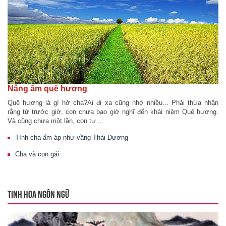
Nắng ấm quê hương
Quê hương là gì hở cha?Ai đi xa cũng nhớ nhiều... Phải thừa nhận
rằng từ trước giờ, con chưa bao giờ nghĩ đến khái niệm Quê hương.
Và cũng chưa một lần, con tự ...
Tình cha ấm áp như vầng Thái Dương
Cha và con gái
TINH HOA NGÔN NGỮ