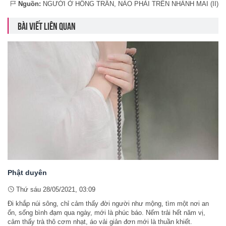
Nguồn:
NGƯỜI Ở HỒNG TRẦN, NÀO PHẢI TRÊN NHÀNH MAI (II)
BÀI VIẾT LIÊN QUAN
Phật duyên
Thứ sáu 28/05/2021, 03:09
Đi khắp núi sông, chỉ cảm thấy đời người như mộng, tìm một nơi an
ổn, sống bình đạm qua ngày, mới là phúc báo. Nếm trải hết năm vị,
cảm thấy trà thô cơm nhạt, áo vải giản đơn mới là thuần khiết.