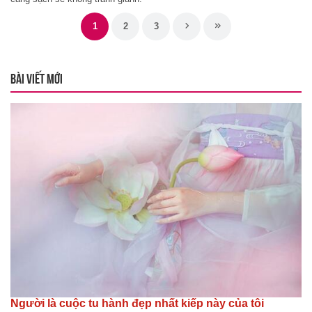
1
2
3
BÀI VIẾT MỚI
Người là cuộc tu hành đẹp nhất kiếp này của tôi