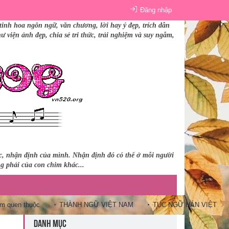
Đăng nhập
tinh hoa ngôn ngữ, văn chương, lời hay ý đẹp, trích dẫn
 viện ảnh đẹp, chia sẻ tri thức, trải nghiệm và suy ngẫm,
úc, nhận định của mình. Nhận định đó có thể ở mỗi người
ng phải của con chim khác...
thuộc
THÀNH NGỮ VIỆT NAM
TỤC NGỮ HÁN VIỆT
10 Câ
DANH MỤC