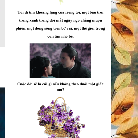
Tôi đi tìm khoảng lặng của riêng tôi, một bầu trời
trong xanh trong đôi mắt ngây ngô chẳng muộn
phiền, một dòng sông trên bờ vai, một thế giới trong
con tim nhỏ bé.
Cuộc đời sẽ là cái gì nếu không theo đuổi một giấc
mơ?