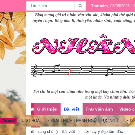
Thứ năm
, 06/08/2026 - 
Blog mang giá trị nhân văn sâu sắc, khám phá thế giới 
tuyển chọn. Blog tâm lí, tình yêu, nhân sinh, cuộc sống,
Tôi chỉ là một con chim nhỏ trong một bầy chim lớn. Tô
một khác. Và những điều tôi
Giới thiệu
Bài viết
Thư viện ảnh
Video c
Ữ TRUNG HOA
GIẢI THÍCH THÀNH NGỮ - TỤC NGỮ
90 CÂU T
Tin mới
Trang chủ
Bài viết
Lời hay ý đẹp tâm đắc