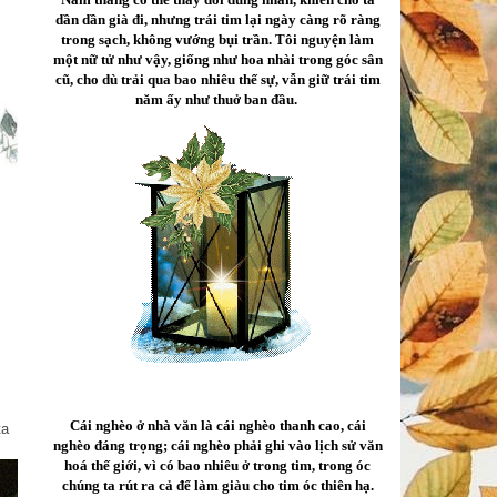
dần dần già đi, nhưng trái tim lại ngày càng rõ ràng
trong sạch, không vướng bụi trần. Tôi nguyện làm
một nữ tử như vậy, giống như hoa nhài trong góc sân
cũ, cho dù trải qua bao nhiêu thế sự, vẫn giữ trái tim
năm ấy như thuở ban đầu.
Cái nghèo ở nhà văn là cái nghèo thanh cao, cái
ta
nghèo đáng trọng; cái nghèo phải ghi vào lịch sử văn
hoá thế giới, vì có bao nhiêu ở trong tim, trong óc
chúng ta rút ra cả để làm giàu cho tim óc thiên hạ.