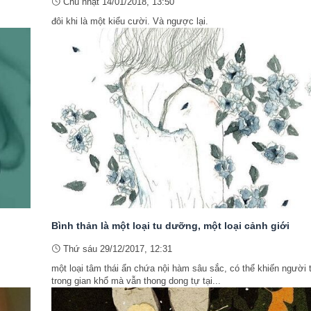
Chủ nhật 14/01/2018, 13:50
đôi khi là một kiểu cười. Và ngược lại.
Bình thản là một loại tu dưỡng, một loại cảnh giới
Thứ sáu 29/12/2017, 12:31
một loại tâm thái ẩn chứa nội hàm sâu sắc, có thể khiến người 
trong gian khổ mà vẫn thong dong tự tại...