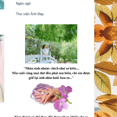
Ngôn ngữ
Thư viện Ảnh Đẹp
"Nhân sinh nhược chích như sơ kiến....
Nếu cuối cùng mọi thứ đều phải tan biến, chỉ xin được
giữ lại ánh nhìn buổi ban sơ..."
Năm tháng có thể thay đổi dung nhan, khiến cho ta