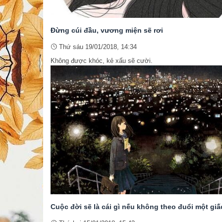
Đừng cúi đầu, vương miện sẽ rơi
Thứ sáu 19/01/2018, 14:34
Không được khóc, kẻ xấu sẽ cười.
Cuộc đời sẽ là cái gì nếu không theo đuổi một gi