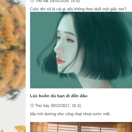
Thứ hai 15/01/2018, 15:42
Cuộc đời sẽ là cái gì nếu không theo đuổi một giấc mơ?
Lúc buồn dù bạn đi đến đâu
Thứ bảy 30/12/2017, 16:11
bầu trời dường như cũng nhạt nhoà nước mắt...