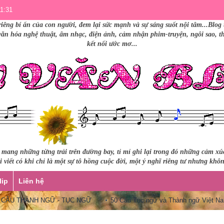
11:31
riêng bí ẩn của con người, đem lại sức mạnh và sự sáng suốt nội tâm...Blog 
 văn hóa nghệ thuật, âm nhạc, điện ảnh, cảm nhận phim-truyện, ngôi sao, thư
kết nối ước mơ...
i mang những từng trải trên đường bay, tỉ mỉ ghi lại trong đó những cảm x
 viết có khi chỉ là một sự tô hồng cuộc đời, một ý nghĩ riêng tư nhưng khô
lip
Liên hệ
HÀNH NGỮ - TỤC NGỮ
50 Câu Tục ngữ và Thành ngữ Việt Nam quen 