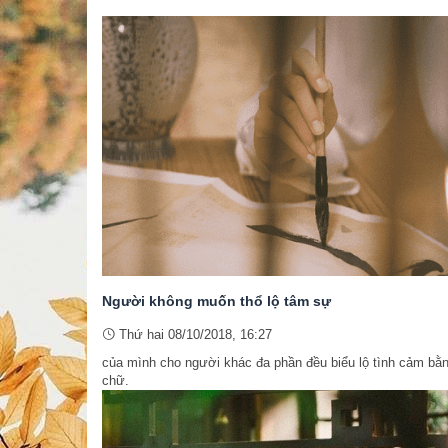
Người không muốn thổ lộ tâm sự
Thứ hai 08/10/2018, 16:27
của mình cho người khác đa phần đều biểu lộ tình cảm bằ
chữ.