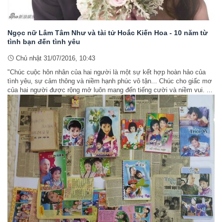
Ngọc nữ Lâm Tâm Như và tài tử Hoắc Kiến Hoa - 10 năm từ
tình bạn đến tình yêu
Chủ nhật 31/07/2016, 10:43
"Chúc cuộc hôn nhân của hai người là một sự kết hợp hoàn hảo của
tình yêu, sự cảm thông và niềm hạnh phúc vô tận... Chúc cho giấc mơ
của hai người được rộng mở luôn mang đến tiếng cười và niềm vui. ...