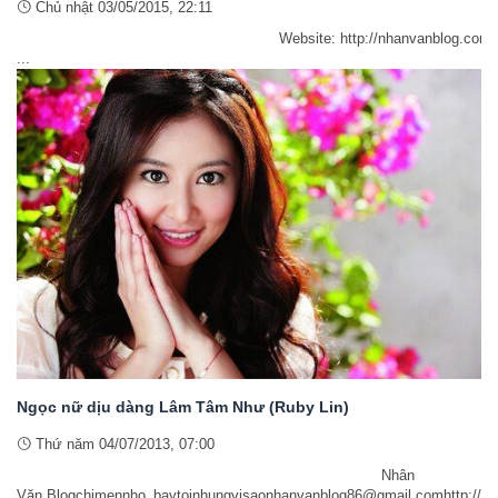
Chủ nhật 03/05/2015, 22:11
Website: http://nhanvanblog.com/Facebook: http://www.f
...
Ngọc nữ dịu dàng Lâm Tâm Như (Ruby Lin)
Thứ năm 04/07/2013, 07:00
Nhân
Văn Blogchimennho_baytoinhungvisaonhanvanblog86@gmail.comhttp://