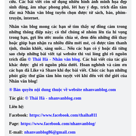
cứu.
Các bài viết còn sử dụng nhiều hình ảnh minh họa đẹp
sinh động, âm nhạc phong phú, lời hay ý đẹp, trích dẫn tâm
đắc mà Nhân văn blog tuyển chọn được từ sách, báo, phim-
truyện, internet.
Nhân văn blog mong các bạn sẽ tìm thấy sự đồng cảm trong
những thông điệp này; có thể chúng sẽ nhóm lên tia hi vọng
trong bạn, gợi lên ước muốn chia sẻ, đem đến những đổi thay
hoặc giúp bạn nhận ra nhiều điều mới mẻ, có được tâm thanh
tịnh, thuần khiết, sáng suốt... Nếu các bạn có ý hoặc đã từng
sao chép những bài viết tại website thì vui lòng ghi rõ nguồn
trích dẫn
©
Thái Hà - Nhân văn blog
. Các bài viết của tác giả
khác được ghi rõ nguồn phía dưới. Hoan nghênh và cảm ơn
các bạn đã Like và Share khi đọc bài viết. Chúc các bạn những
phút giây thư giãn tâm hồn tuyệt vời khi đến với thế giới của
Nhân văn blog!
® Bản quyền nội dung thuộc về website nhanvanblog.com
Tác giả:
©
Thái Hà - nhanvanblog.com
Liên hệ:
Facebook:
https://www.facebook.com/thaiha811
Page:
https://www.facebook.com/nhanvanblog/
E-mail:
nhanvanblog86@gmail.com