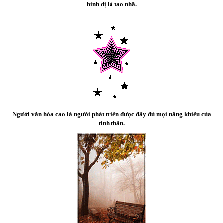
bình dị là tao nhã.
Người văn hóa cao là người phát triển được đầy đủ mọi năng khiếu của
tinh thần.