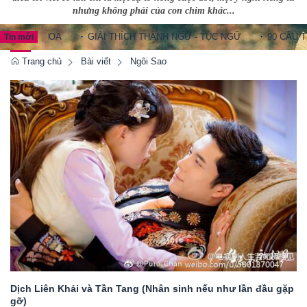
nhưng không phải của con chim khác...
NG HOA
GIẢI THÍCH THÀNH NGỮ - TỤC NGỮ
90 CÂU THÀNH 
Tin mới
Trang chủ
Bài viết
Ngôi Sao
Dịch Liên Khải và Tần Tang (Nhân sinh nếu như lần đầu gặp
gỡ)