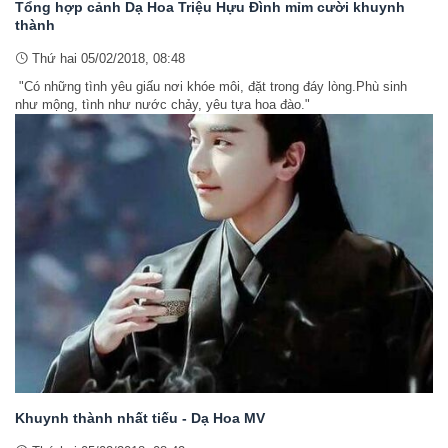
Tổng hợp cảnh Dạ Hoa Triệu Hựu Đình mỉm cười khuynh
thành
Thứ hai 05/02/2018, 08:48
"Có những tình yêu giấu nơi khóe môi, đặt trong đáy lòng.Phù sinh
như mộng, tình như nước chảy, yêu tựa hoa đào."
Khuynh thành nhất tiếu - Dạ Hoa MV