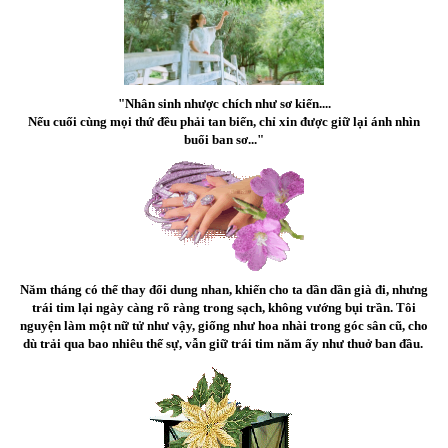
"Nhân sinh nhược chích như sơ kiến....
Nếu cuối cùng mọi thứ đều phải tan biến, chỉ xin được giữ lại ánh nhìn
buổi ban sơ..."
Năm tháng có thể thay đổi dung nhan, khiến cho ta dần dần già đi, nhưng
trái tim lại ngày càng rõ ràng trong sạch, không vướng bụi trần. Tôi
nguyện làm một nữ tử như vậy, giống như hoa nhài trong góc sân cũ, cho
dù trải qua bao nhiêu thế sự, vẫn giữ trái tim năm ấy như thuở ban đầu.