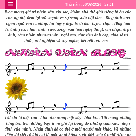
Thứ năm
, 06/08/2026 - 23:11
Blog mang giá trị nhân văn sâu sắc, khám phá thế giới riêng bí ẩn của
con người, đem lại sức mạnh và sự sáng suốt nội tâm...Blog tinh hoa
ngôn ngữ, văn chương, lời hay ý đẹp, trích dẫn tuyển chọn. Blog tâm
lí, tình yêu, nhân sinh, cuộc sống, văn hóa nghệ thuật, âm nhạc, điện
ảnh, cảm nhận phim-truyện, ngôi sao, thư viện ảnh đẹp, chia sẻ tri
thức, trải nghiệm và suy ngẫm, kết nối ước mơ...
Tôi chỉ là một con chim nhỏ trong một bầy chim lớn. Tôi mang những
từng trải trên đường bay, tỉ mỉ ghi lại trong đó những cảm xúc, nhận
định của mình. Nhận định đó có thể ở mỗi người một khác. Và những
điều tôi viết có khi chỉ là một sự tô hồng cuộc đời, một ý nghĩ riêng tư