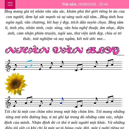
Thứ năm
, 06/08/2026 - 20:44
Blog mang giá trị nhân văn sâu sắc, khám phá thế giới riêng bí ẩn của
con người, đem lại sức mạnh và sự sáng suốt nội tâm...Blog tinh hoa
ngôn ngữ, văn chương, lời hay ý đẹp, trích dẫn tuyển chọn. Blog tâm
lí, tình yêu, nhân sinh, cuộc sống, văn hóa nghệ thuật, âm nhạc, điện
ảnh, cảm nhận phim-truyện, ngôi sao, thư viện ảnh đẹp, chia sẻ tri
thức, trải nghiệm và suy ngẫm, kết nối ước mơ...
Tôi chỉ là một con chim nhỏ trong một bầy chim lớn. Tôi mang những
từng trải trên đường bay, tỉ mỉ ghi lại trong đó những cảm xúc, nhận
định của mình. Nhận định đó có thể ở mỗi người một khác. Và những
điều tôi viết có khi chỉ là một sự tô hồng cuộc đời, một ý nghĩ riêng tư