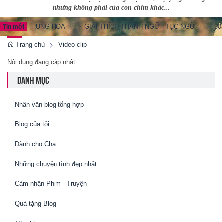
nhưng không phải của con chim khác...
NH NGỮ TRUNG HOA
GIẢI THÍCH THÀNH NGỮ - TỤC NGỮ
90
Tin mới
Trang chủ
Video clip
Nội dung đang cập nhật...
DANH MỤC
Nhân văn blog tổng hợp
Blog của tôi
Dành cho Cha
Những chuyện tình đẹp nhất
Cảm nhận Phim - Truyện
Quà tặng Blog