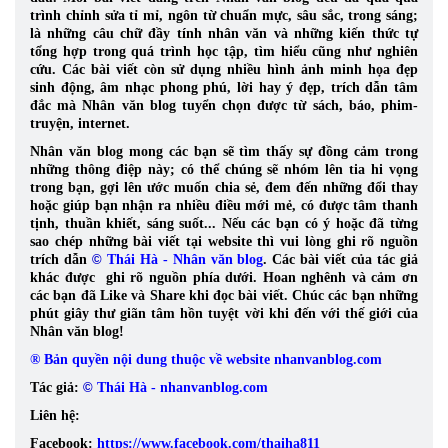
trình chỉnh sửa tỉ mỉ, ngôn từ chuẩn mực, sâu sắc, trong sáng;
là những câu chữ đầy tính nhân văn và những kiến thức tự
tổng hợp trong quá trình học tập, tìm hiểu cũng như nghiên
cứu.
Các bài viết còn sử dụng nhiều hình ảnh minh họa đẹp
sinh động, âm nhạc phong phú, lời hay ý đẹp, trích dẫn tâm
đắc mà Nhân văn blog tuyển chọn được từ sách, báo, phim-
truyện, internet.
Nhân văn blog mong các bạn sẽ tìm thấy sự đồng cảm trong
những thông điệp này; có thể chúng sẽ nhóm lên tia hi vọng
trong bạn, gợi lên ước muốn chia sẻ, đem đến những đổi thay
hoặc giúp bạn nhận ra nhiều điều mới mẻ, có được tâm thanh
tịnh, thuần khiết, sáng suốt... Nếu các bạn có ý hoặc đã từng
sao chép những bài viết tại website thì vui lòng ghi rõ nguồn
trích dẫn
©
Thái Hà - Nhân văn blog
. Các bài viết của tác giả
khác được ghi rõ nguồn phía dưới. Hoan nghênh và cảm ơn
các bạn đã Like và Share khi đọc bài viết. Chúc các bạn những
phút giây thư giãn tâm hồn tuyệt vời khi đến với thế giới của
Nhân văn blog!
® Bản quyền nội dung thuộc về website nhanvanblog.com
Tác giả:
©
Thái Hà - nhanvanblog.com
Liên hệ:
Facebook:
https://www.facebook.com/thaiha811