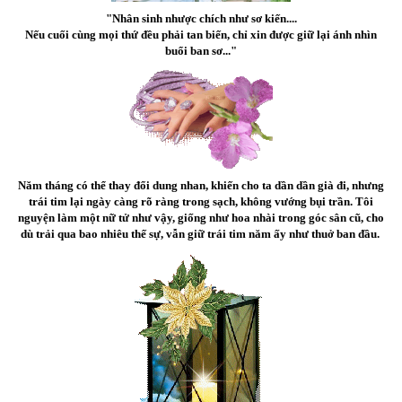
"Nhân sinh nhược chích như sơ kiến....
Nếu cuối cùng mọi thứ đều phải tan biến, chỉ xin được giữ lại ánh nhìn
buổi ban sơ..."
Năm tháng có thể thay đổi dung nhan, khiến cho ta dần dần già đi, nhưng
trái tim lại ngày càng rõ ràng trong sạch, không vướng bụi trần. Tôi
nguyện làm một nữ tử như vậy, giống như hoa nhài trong góc sân cũ, cho
dù trải qua bao nhiêu thế sự, vẫn giữ trái tim năm ấy như thuở ban đầu.