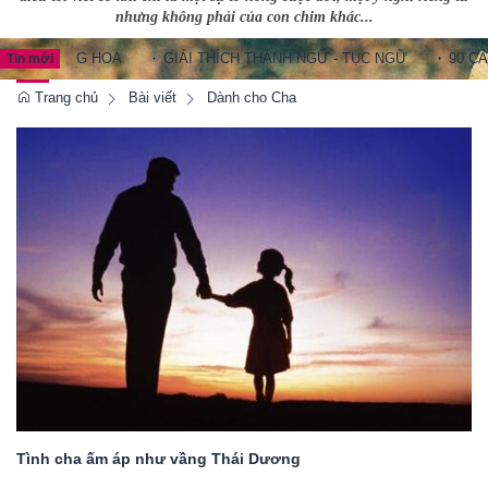
nhưng không phải của con chim khác...
 TRUNG HOA
GIẢI THÍCH THÀNH NGỮ - TỤC NGỮ
90 CÂU T
Tin mới
Trang chủ
Bài viết
Dành cho Cha
Tình cha ấm áp như vầng Thái Dương