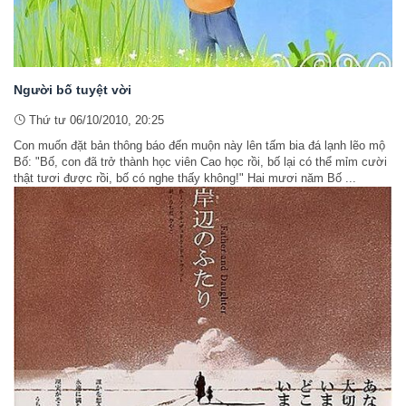
Người bố tuyệt vời
Thứ tư 06/10/2010, 20:25
Con muốn đặt bản thông báo đến muộn này lên tấm bia đá lạnh lẽo mộ
Bố: "Bố, con đã trở thành học viên Cao học rồi, bố lại có thể mỉm cười
thật tươi được rồi, bố có nghe thấy không!" Hai mươi năm Bố ...