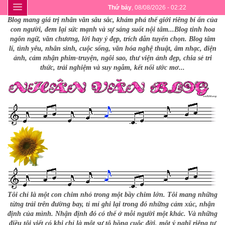
Thứ bảy
, 08/08/2026 - 02:22
Blog mang giá trị nhân văn sâu sắc, khám phá thế giới riêng bí ẩn của
con người, đem lại sức mạnh và sự sáng suốt nội tâm...Blog tinh hoa
ngôn ngữ, văn chương, lời hay ý đẹp, trích dẫn tuyển chọn. Blog tâm
lí, tình yêu, nhân sinh, cuộc sống, văn hóa nghệ thuật, âm nhạc, điện
ảnh, cảm nhận phim-truyện, ngôi sao, thư viện ảnh đẹp, chia sẻ tri
thức, trải nghiệm và suy ngẫm, kết nối ước mơ...
Tôi chỉ là một con chim nhỏ trong một bầy chim lớn. Tôi mang những
từng trải trên đường bay, tỉ mỉ ghi lại trong đó những cảm xúc, nhận
định của mình. Nhận định đó có thể ở mỗi người một khác. Và những
điều tôi viết có khi chỉ là một sự tô hồng cuộc đời, một ý nghĩ riêng tư