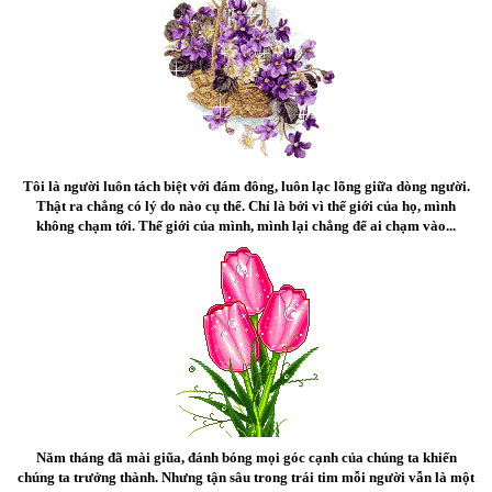
Tôi là người luôn tách biệt với đám đông, luôn lạc lõng giữa dòng người.
Thật ra chẳng có lý do nào cụ thể. Chỉ là bởi vì thế giới của họ, mình
không chạm tới. Thế giới của mình, mình lại chẳng để ai chạm vào...
Năm tháng đã mài giũa, đánh bóng mọi góc cạnh của chúng ta khiến
chúng ta trưởng thành. Nhưng tận sâu trong trái tim mỗi người vẫn là một