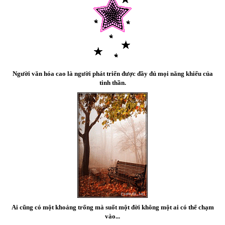
Người văn hóa cao là người phát triển được đầy đủ mọi năng khiếu của
tinh thần.
Ai cũng có một khoảng trống mà suốt một đời không một ai có thể chạm
vào...