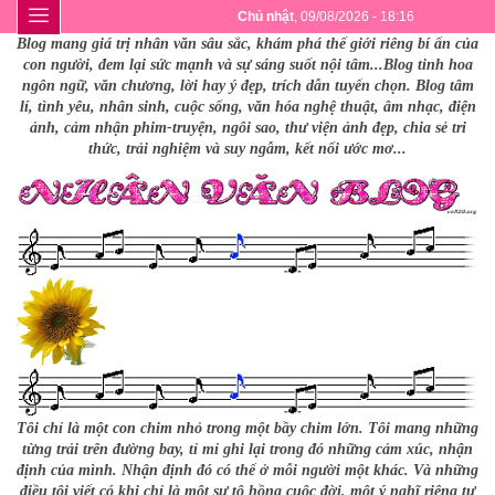
Chủ nhật
, 09/08/2026 - 18:16
Blog mang giá trị nhân văn sâu sắc, khám phá thế giới riêng bí ẩn của
con người, đem lại sức mạnh và sự sáng suốt nội tâm...Blog tinh hoa
ngôn ngữ, văn chương, lời hay ý đẹp, trích dẫn tuyển chọn. Blog tâm
lí, tình yêu, nhân sinh, cuộc sống, văn hóa nghệ thuật, âm nhạc, điện
ảnh, cảm nhận phim-truyện, ngôi sao, thư viện ảnh đẹp, chia sẻ tri
thức, trải nghiệm và suy ngẫm, kết nối ước mơ...
Tôi chỉ là một con chim nhỏ trong một bầy chim lớn. Tôi mang những
từng trải trên đường bay, tỉ mỉ ghi lại trong đó những cảm xúc, nhận
định của mình. Nhận định đó có thể ở mỗi người một khác. Và những
điều tôi viết có khi chỉ là một sự tô hồng cuộc đời, một ý nghĩ riêng tư