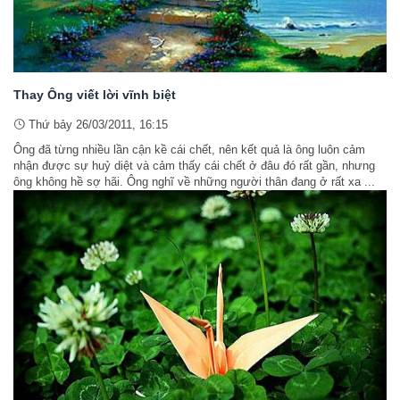
Thay Ông viết lời vĩnh biệt
Thứ bảy 26/03/2011, 16:15
Ông đã từng nhiều lần cận kề cái chết, nên kết quả là ông luôn cảm
nhận được sự huỷ diệt và cảm thấy cái chết ở đâu đó rất gần, nhưng
ông không hề sợ hãi. Ông nghĩ về những người thân đang ở rất xa ...