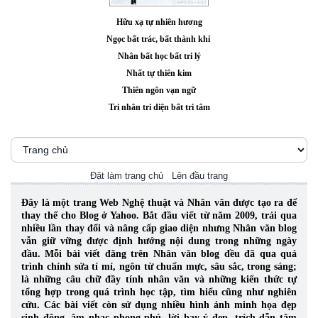
Hữu xạ tự nhiên hương
Ngọc bất trác, bất thành khí
Nhân bất học bất tri lý
Nhất tự thiên kim
Thiên ngôn vạn ngữ
Tri nhân tri diện bất tri tâm
Đặt làm trang chủ
Lên đầu trang
Đây là một trang Web Nghệ thuật và Nhân văn được tạo ra để
thay thế cho Blog ở Yahoo. Bắt đầu viết từ năm 2009, trải qua
nhiều lần thay đổi và nâng cấp giao diện nhưng Nhân văn blog
vẫn giữ vững được định hướng nội dung trong những ngày
đầu. Mỗi bài viết đăng trên Nhân văn blog đều đã qua quá
trình chỉnh sửa tỉ mỉ, ngôn từ chuẩn mực, sâu sắc, trong sáng;
là những câu chữ đầy tính nhân văn và những kiến thức tự
tổng hợp trong quá trình học tập, tìm hiểu cũng như nghiên
cứu.
Các bài viết còn sử dụng nhiều hình ảnh minh họa đẹp
sinh động, âm nhạc phong phú, lời hay ý đẹp, trích dẫn tâm