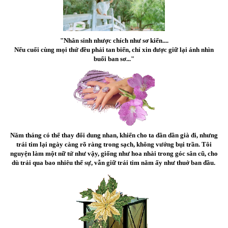
"Nhân sinh nhược chích như sơ kiến....
Nếu cuối cùng mọi thứ đều phải tan biến, chỉ xin được giữ lại ánh nhìn
buổi ban sơ..."
Năm tháng có thể thay đổi dung nhan, khiến cho ta dần dần già đi, nhưng
trái tim lại ngày càng rõ ràng trong sạch, không vướng bụi trần. Tôi
nguyện làm một nữ tử như vậy, giống như hoa nhài trong góc sân cũ, cho
dù trải qua bao nhiêu thế sự, vẫn giữ trái tim năm ấy như thuở ban đầu.