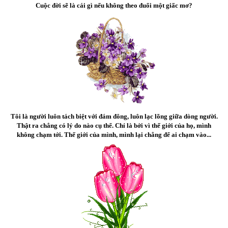
Cuộc đời sẽ là cái gì nếu không theo đuổi một giấc mơ?
Tôi là người luôn tách biệt với đám đông, luôn lạc lõng giữa dòng người.
Thật ra chẳng có lý do nào cụ thể. Chỉ là bởi vì thế giới của họ, mình
không chạm tới. Thế giới của mình, mình lại chẳng để ai chạm vào...