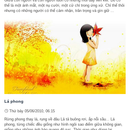
Giữa con người và con người luôn có những mối dây liên kết. Đó có
thể là một ánh mắt, một nụ cười, một cử chỉ trong ứng xử. Chỉ thế thôi
nhưng có những người có thể cảm nhận, trân trọng và gìn giữ ...
Lá phong
Thứ bảy 05/06/2010, 06:15
Rừng phong thay lá, rụng về đâu Lả tả buông rơi, ắp nỗi sầu... Lá
phong, từng chiếc đều giống như hình ngôi sao điểm giữa không gian,
giống như những ánh hào quang đỏ rực. Thời gian như dừng lại ...