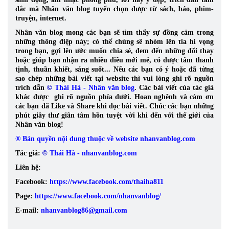
đắc mà Nhân văn blog tuyển chọn được từ sách, báo, phim-
truyện, internet.
Nhân văn blog mong các bạn sẽ tìm thấy sự đồng cảm trong
những thông điệp này; có thể chúng sẽ nhóm lên tia hi vọng
trong bạn, gợi lên ước muốn chia sẻ, đem đến những đổi thay
hoặc giúp bạn nhận ra nhiều điều mới mẻ, có được tâm thanh
tịnh, thuần khiết, sáng suốt... Nếu các bạn có ý hoặc đã từng
sao chép những bài viết tại website thì vui lòng ghi rõ nguồn
trích dẫn
©
Thái Hà - Nhân văn blog
. Các bài viết của tác giả
khác được ghi rõ nguồn phía dưới. Hoan nghênh và cảm ơn
các bạn đã Like và Share khi đọc bài viết. Chúc các bạn những
phút giây thư giãn tâm hồn tuyệt vời khi đến với thế giới của
Nhân văn blog!
® Bản quyền nội dung thuộc về website nhanvanblog.com
Tác giả:
©
Thái Hà - nhanvanblog.com
Liên hệ:
Facebook:
https://www.facebook.com/thaiha811
Page:
https://www.facebook.com/nhanvanblog/
E-mail:
nhanvanblog86@gmail.com