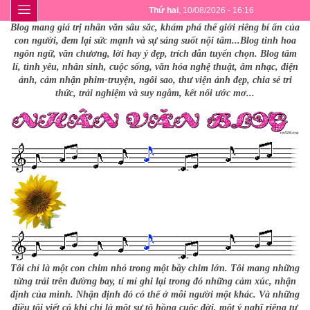
Thứ hai
, 10/08/2026 - 16:16
Blog mang giá trị nhân văn sâu sắc, khám phá thế giới riêng bí ẩn của
con người, đem lại sức mạnh và sự sáng suốt nội tâm...Blog tinh hoa
ngôn ngữ, văn chương, lời hay ý đẹp, trích dẫn tuyển chọn. Blog tâm
lí, tình yêu, nhân sinh, cuộc sống, văn hóa nghệ thuật, âm nhạc, điện
ảnh, cảm nhận phim-truyện, ngôi sao, thư viện ảnh đẹp, chia sẻ tri
thức, trải nghiệm và suy ngẫm, kết nối ước mơ...
Tôi chỉ là một con chim nhỏ trong một bầy chim lớn. Tôi mang những
từng trải trên đường bay, tỉ mỉ ghi lại trong đó những cảm xúc, nhận
định của mình. Nhận định đó có thể ở mỗi người một khác. Và những
điều tôi viết có khi chỉ là một sự tô hồng cuộc đời, một ý nghĩ riêng tư