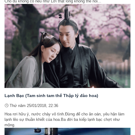
Cho dù không có nếu như Lời thật lòng không thể nói...
Lạnh Bạc (Tam sinh tam thế Thập lý đào hoa)
Thứ năm 25/01/2018, 22:36
Hoa rơi hữu ý, nước chảy vô tình.Đừng để cho ân oán, yêu hận làm
lạnh lẽo sự thuần khiết của hoa.Ba đời ba kiếp lạnh bạc chợt như
mộng.