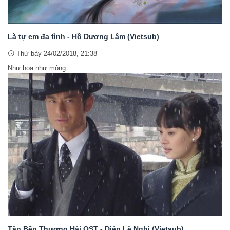
Là tự em đa tình - Hồ Dương Lâm (Vietsub)
Thứ bảy 24/02/2018, 21:38
Như hoa như mộng...
Tân Bến Thượng Hải OST - Diệp Lệ Nghi (Vietsub)