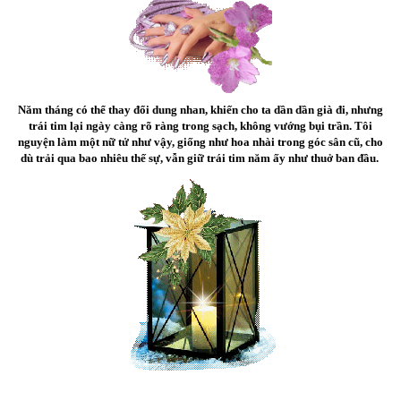
Năm tháng có thể thay đổi dung nhan, khiến cho ta dần dần già đi, nhưng
trái tim lại ngày càng rõ ràng trong sạch, không vướng bụi trần. Tôi
nguyện làm một nữ tử như vậy, giống như hoa nhài trong góc sân cũ, cho
dù trải qua bao nhiêu thế sự, vẫn giữ trái tim năm ấy như thuở ban đầu.