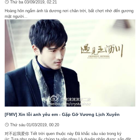
Thứ ba 03/09/2019, 02:21
Hoàng hôn ngắm ánh tà dương nơi chân trời, bất chợt nhớ đến gương
mặt người...
[FMV] Xin lỗi anh yêu em - Gặp Gỡ Vương Lịch Xuyên
Thứ sáu 01/03/2019, 00:20
对不起我爱你 Tiết trời quen thuộc này Đã khắc sâu vào trong ký
ức Tựa như ngày ấy chúng ta gặp nhau Là duyên phận được sắp đặt