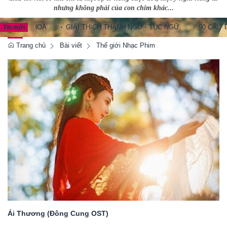
nhưng không phải của con chim khác...
G HOA
GIẢI THÍCH THÀNH NGỮ - TỤC NGỮ
90 CÂU THÀNH N
Tin mới
Trang chủ
Bài viết
Thế giới Nhạc Phim
Ái Thương (Đông Cung OST)