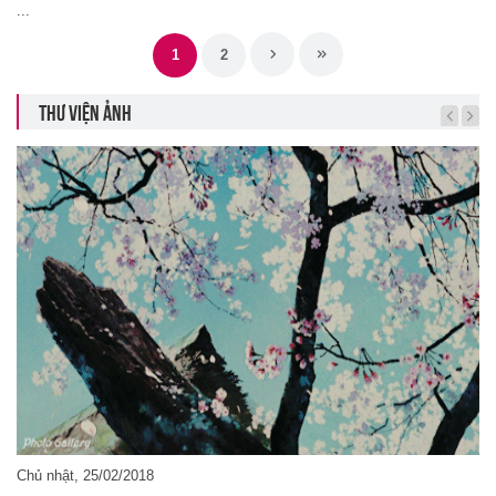
...
1
2
THƯ VIỆN ẢNH
Chủ nhật, 25/02/2018