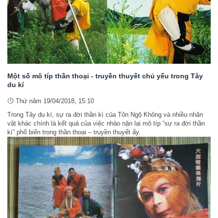
Một số mô típ thần thoại - truyền thuyết chủ yếu trong Tây
du kí
Thứ năm 19/04/2018, 15:10
Trong Tây du kí, sự ra đời thần kì của Tôn Ngộ Không và nhiều nhân
vật khác chính là kết quả của việc nhào nặn lại mô típ “sự ra đời thần
kì” phổ biến trong thần thoại – truyền thuyết ấy.