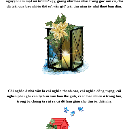
nguyện làm một nữ tử như vậy, giống như hoa nhài trong góc sân cũ, cho
dù trải qua bao nhiêu thế sự, vẫn giữ trái tim năm ấy như thuở ban đầu.
Cái nghèo ở nhà văn là cái nghèo thanh cao, cái nghèo đáng trọng; cái
nghèo phải ghi vào lịch sử văn hoá thế giới, vì có bao nhiêu ở trong tim,
trong óc chúng ta rút ra cả để làm giàu cho tim óc thiên hạ.