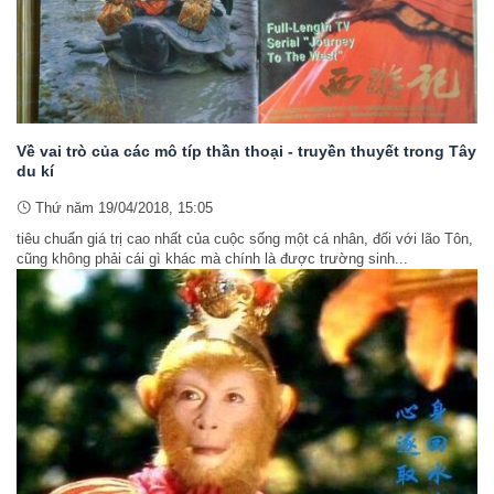
Về vai trò của các mô típ thần thoại - truyền thuyết trong Tây
du kí
Thứ năm 19/04/2018, 15:05
tiêu chuẩn giá trị cao nhất của cuộc sống một cá nhân, đối với lão Tôn,
cũng không phải cái gì khác mà chính là được trường sinh...