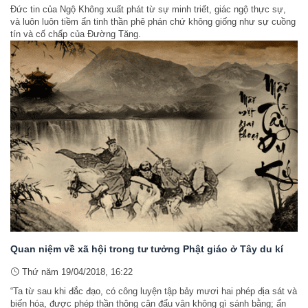
Đức tin của Ngộ Không xuất phát từ sự minh triết, giác ngộ thực sự,
và luôn luôn tiềm ẩn tinh thần phê phán chứ không giống như sự cuồng
tín và cố chấp của Đường Tăng.
Quan niệm về xã hội trong tư tưởng Phật giáo ở Tây du kí
Thứ năm 19/04/2018, 16:22
“Ta từ sau khi đắc đạo, có công luyện tập bảy mươi hai phép địa sát và
biến hóa, được phép thần thông cân đẩu vân không gì sánh bằng; ẩn