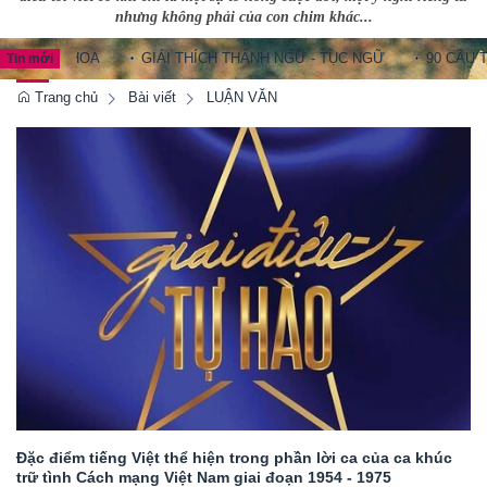
nhưng không phải của con chim khác...
G HOA
GIẢI THÍCH THÀNH NGỮ - TỤC NGỮ
90 CÂU THÀNH N
Tin mới
Trang chủ
Bài viết
LUẬN VĂN
Đặc điểm tiếng Việt thể hiện trong phần lời ca của ca khúc
trữ tình Cách mạng Việt Nam giai đoạn 1954 - 1975