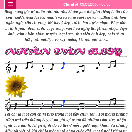
Chủ nhật
, 09/08/2026 - 06:38
Blog mang giá trị nhân văn sâu sắc, khám phá thế giới riêng bí ẩn của
con người, đem lại sức mạnh và sự sáng suốt nội tâm...Blog tinh hoa
ngôn ngữ, văn chương, lời hay ý đẹp, trích dẫn tuyển chọn. Blog tâm
lí, tình yêu, nhân sinh, cuộc sống, văn hóa nghệ thuật, âm nhạc, điện
ảnh, cảm nhận phim-truyện, ngôi sao, thư viện ảnh đẹp, chia sẻ tri
thức, trải nghiệm và suy ngẫm, kết nối ước mơ...
Tôi chỉ là một con chim nhỏ trong một bầy chim lớn. Tôi mang những
từng trải trên đường bay, tỉ mỉ ghi lại trong đó những cảm xúc, nhận
định của mình. Nhận định đó có thể ở mỗi người một khác. Và những
điều tôi viết có khi chỉ là một sự tô hồng cuộc đời, một ý nghĩ riêng tư