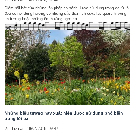
Điểm nổi bật của những lần phép so sánh được sử dụng trong ca từ là
đều có nội dung hướng về những sắc thái tích cực, lạc quan, hi vọng,
tin tưởng hoặc những âm hưởng ngợi ca.
Những biểu tượng hay xuất hiện được sử dụng phổ biến
trong lời ca
Thứ năm 19/04/2018, 09:47