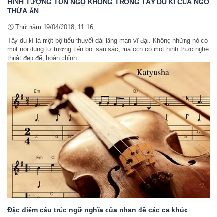
HÌNH TƯỢNG TÔN NGỘ KHÔNG TRONG TÂY DU KÍ CỦA NGÔ
THỪA ÂN
Thứ năm 19/04/2018, 11:16
Tây du kí là một bộ tiểu thuyết dài lãng mạn vĩ đại. Không những nó có
một nội dung tư tưởng tiến bộ, sâu sắc, mà còn có một hình thức nghệ
thuật đẹp đẽ, hoàn chỉnh.
Đặc điểm cấu trúc ngữ nghĩa của nhan đề các ca khúc