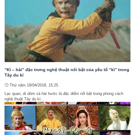
“Kì – hài” đặc trưng nghệ thuật nổi bật của yếu tố “kì” trong
Tây du kí
Thứ năm 19/04/2018, 15:25
Lạc quan, dí dỏm và hài hước là đặc điểm nổi bật trong phong cách
nghệ thuật Tây du kí...