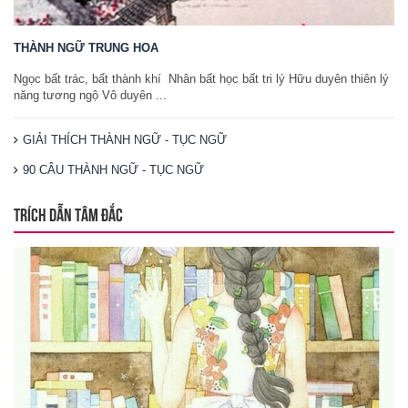
THÀNH NGỮ TRUNG HOA
Ngọc bất trác, bất thành khí Nhân bất học bất tri lý Hữu duyên thiên lý
năng tương ngộ Vô duyên ...
GIẢI THÍCH THÀNH NGỮ - TỤC NGỮ
90 CÂU THÀNH NGỮ - TỤC NGỮ
TRÍCH DẪN TÂM ĐẮC