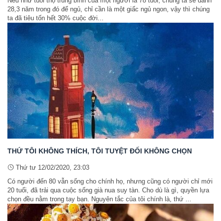
Nếu như tuổi thọ trung bình của một người là 78 tuổi, chúng ta sẽ dành
28,3 năm trong đó để ngủ, chỉ cần là một giấc ngủ ngon, vậy thì chúng
ta đã tiêu tốn hết 30% cuộc đời...
THỨ TÔI KHÔNG THÍCH, TÔI TUYỆT ĐỐI KHÔNG CHỌN
Thứ tư 12/02/2020, 23:03
Có người đến 80 vẫn sống cho chính họ, nhưng cũng có người chỉ mới
20 tuổi, đã trải qua cuộc sống già nua suy tàn. Cho dù là gì, quyền lựa
chọn đều nằm trong tay bạn. Nguyên tắc của tôi chính là, thứ ...