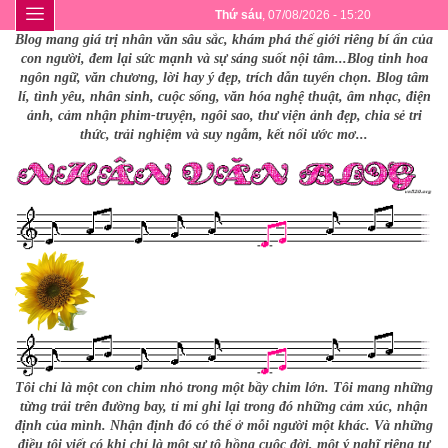
Thứ sáu
, 07/08/2026 - 15:20
Blog mang giá trị nhân văn sâu sắc, khám phá thế giới riêng bí ẩn của
con người, đem lại sức mạnh và sự sáng suốt nội tâm...Blog tinh hoa
ngôn ngữ, văn chương, lời hay ý đẹp, trích dẫn tuyển chọn. Blog tâm
lí, tình yêu, nhân sinh, cuộc sống, văn hóa nghệ thuật, âm nhạc, điện
ảnh, cảm nhận phim-truyện, ngôi sao, thư viện ảnh đẹp, chia sẻ tri
thức, trải nghiệm và suy ngẫm, kết nối ước mơ...
Tôi chỉ là một con chim nhỏ trong một bầy chim lớn. Tôi mang những
từng trải trên đường bay, tỉ mỉ ghi lại trong đó những cảm xúc, nhận
định của mình. Nhận định đó có thể ở mỗi người một khác. Và những
điều tôi viết có khi chỉ là một sự tô hồng cuộc đời, một ý nghĩ riêng tư