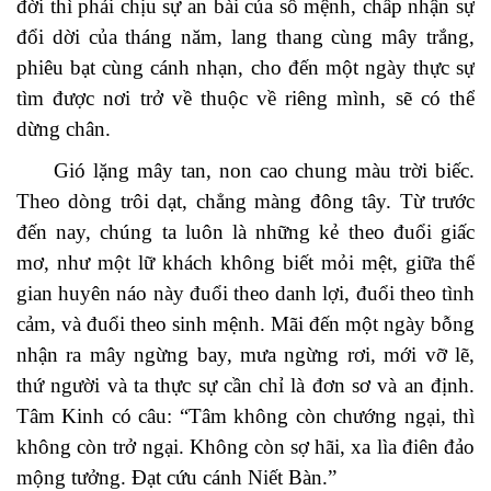
đời thì phải chịu sự an bài của số mệnh, chấp nhận sự
đổi dời của tháng năm, lang thang cùng mây trắng,
phiêu bạt cùng cánh nhạn, cho đến một ngày thực sự
tìm được nơi trở về thuộc về riêng mình, sẽ có thể
dừng chân.
Gió lặng mây tan, non cao chung màu trời biếc.
Theo dòng trôi dạt, chẳng màng đông tây. Từ trước
đến nay, chúng ta luôn là những kẻ theo đuổi giấc
mơ, như một lữ khách không biết mỏi mệt, giữa thế
gian huyên náo này đuổi theo danh lợi, đuổi theo tình
cảm, và đuổi theo sinh mệnh. Mãi đến một ngày bỗng
nhận ra mây ngừng bay, mưa ngừng rơi, mới vỡ lẽ,
thứ người và ta thực sự cần chỉ là đơn sơ và an định.
Tâm Kinh có câu: “Tâm không còn chướng ngại, thì
không còn trở ngại. Không còn sợ hãi, xa lìa điên đảo
mộng tưởng. Đạt cứu cánh Niết Bàn.”