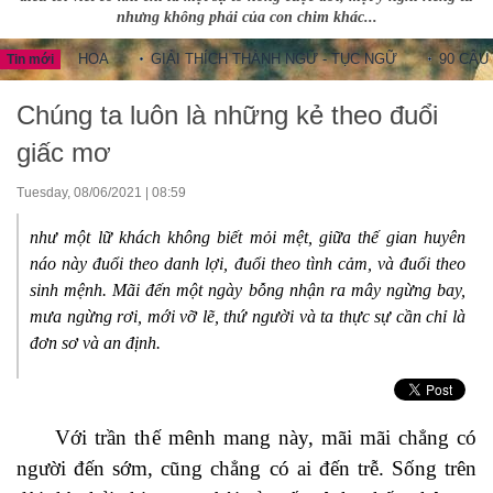
nhưng không phải của con chim khác...
NG HOA
GIẢI THÍCH THÀNH NGỮ - TỤC NGỮ
90 CÂU THÀNH
Tin mới
Chúng ta luôn là những kẻ theo đuổi
giấc mơ
Tuesday, 08/06/2021 | 08:59
như một lữ khách không biết mỏi mệt, giữa thế gian huyên
náo này đuổi theo danh lợi, đuổi theo tình cảm, và đuổi theo
sinh mệnh. Mãi đến một ngày bỗng nhận ra mây ngừng bay,
mưa ngừng rơi, mới vỡ lẽ, thứ người và ta thực sự cần chỉ là
đơn sơ và an định.
Với trần thế mênh mang này, mãi mãi chẳng có
người đến sớm, cũng chẳng có ai đến trễ. Sống trên