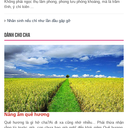
Không phải ngọc thụ lâm phong, phong lưu phóng khoáng, mà là trầm
tĩnh, ý chí kiên ...
Nhân sinh nếu chỉ như lần đầu gặp gỡ
DÀNH CHO CHA
Nắng ấm quê hương
Quê hương là gì hở cha?Ai đi xa cũng nhớ nhiều... Phải thừa nhận
rằng từ trước giờ, con chưa bao giờ nghĩ đến khái niệm Quê hương.