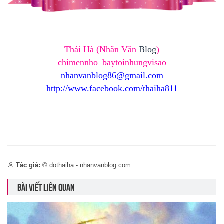
Thái Hà (Nhân Văn
Blog
)
chimennho_baytoinhungvisao
nhanvanblog86@gmail.com
http://www.facebook.com/thaiha811
Tác giả:
© dothaiha - nhanvanblog.com
BÀI VIẾT LIÊN QUAN