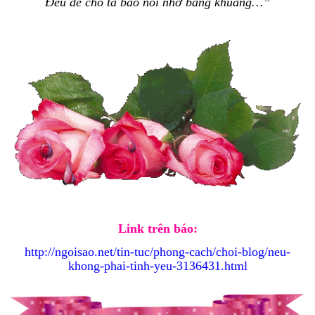
Đều để cho ta bao nỗi nhớ bâng khuâng…”
Link trên báo:
http://ngoisao.net/tin-tuc/phong-cach/choi-blog/neu-
khong-phai-tinh-yeu-3136431.html