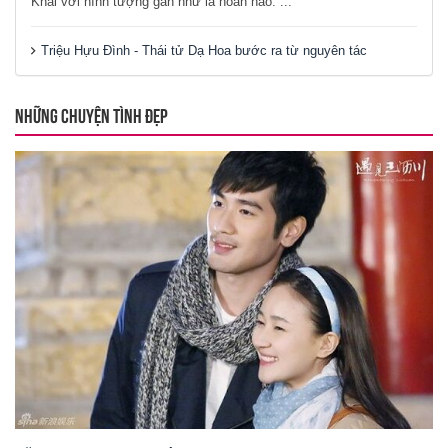
Khải với hình tượng gần như là hoàn hảo: ...
Triệu Hựu Đình - Thái tử Dạ Hoa bước ra từ nguyên tác
NHỮNG CHUYỆN TÌNH ĐẸP