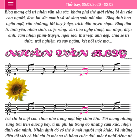
Thứ bảy
, 08/08/2026 - 02:02
Blog mang giá trị nhân văn sâu sắc, khám phá thế giới riêng bí ẩn của
con người, đem lại sức mạnh và sự sáng suốt nội tâm...Blog tinh hoa
ngôn ngữ, văn chương, lời hay ý đẹp, trích dẫn tuyển chọn. Blog tâm
lí, tình yêu, nhân sinh, cuộc sống, văn hóa nghệ thuật, âm nhạc, điện
ảnh, cảm nhận phim-truyện, ngôi sao, thư viện ảnh đẹp, chia sẻ tri
thức, trải nghiệm và suy ngẫm, kết nối ước mơ...
Tôi chỉ là một con chim nhỏ trong một bầy chim lớn. Tôi mang những
từng trải trên đường bay, tỉ mỉ ghi lại trong đó những cảm xúc, nhận
định của mình. Nhận định đó có thể ở mỗi người một khác. Và những
điều tôi viết có khi chỉ là một sự tô hồng cuộc đời, một ý nghĩ riêng tư