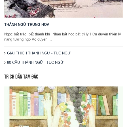
THÀNH NGỮ TRUNG HOA
Ngọc bất trác, bất thành khí Nhân bất học bất tri lý Hữu duyên thiên lý
năng tương ngộ Vô duyên ...
GIẢI THÍCH THÀNH NGỮ - TỤC NGỮ
90 CÂU THÀNH NGỮ - TỤC NGỮ
TRÍCH DẪN TÂM ĐẮC