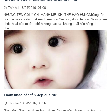
Thứ hai 18/04/2016, 01:00
NHỮNG TÊN GỌI Ý CHÍ MẠNH MẼ, KHÍ THẾ HÀO HÙNGNhững tên
gọi loại này có khí chất mạnh mẽ của đàn ông, dùng tên gọi để ví phẩm
chất, hoài bão to lớn, chí hướng cao xa, khẳng khái hào hùng, khí
phách ...
Tham khảo các tên đẹp của Nữ
Thứ hai 18/04/2016, 00:56
Nhất Mai, Nhất LanNhân Anh, Nhân PhươngVạn TuyếtSơn BìnhPhi