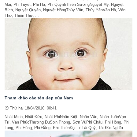
Mai, Phi Tuyết, Phi Hà, Phi QuỳnhThiên SươngNguyệt My, Nguyệt
Bích, Nguyệt Quyên, Nguyệt HồngThủy Vân, Thủy YênVân Hà, Vân
Thư, Thiên Thư, ...
Tham khảo các tên đẹp của Nam
Thứ hai 18/04/2016, 00:41
Nhất Minh, Nhất Đức, Nhất PhiNhân Kiệt, Nhân Văn, Nhân TuấnVạn
Trí, Vạn PhúcThượng DuSơn Phong, Sơn VũPhi Châu, Phi Hồng, Phi
Long, Phi Hùng, Phi Đằng, Phi ThiênĐại TríTài Quý, Tài ĐứcNghĩa ...