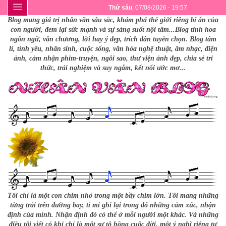
Thứ sáu
, 07/08/2026 - 19:57
Blog mang giá trị nhân văn sâu sắc, khám phá thế giới riêng bí ẩn của
con người, đem lại sức mạnh và sự sáng suốt nội tâm...Blog tinh hoa
ngôn ngữ, văn chương, lời hay ý đẹp, trích dẫn tuyển chọn. Blog tâm
lí, tình yêu, nhân sinh, cuộc sống, văn hóa nghệ thuật, âm nhạc, điện
ảnh, cảm nhận phim-truyện, ngôi sao, thư viện ảnh đẹp, chia sẻ tri
thức, trải nghiệm và suy ngẫm, kết nối ước mơ...
Tôi chỉ là một con chim nhỏ trong một bầy chim lớn. Tôi mang những
từng trải trên đường bay, tỉ mỉ ghi lại trong đó những cảm xúc, nhận
định của mình. Nhận định đó có thể ở mỗi người một khác. Và những
điều tôi viết có khi chỉ là một sự tô hồng cuộc đời, một ý nghĩ riêng tư