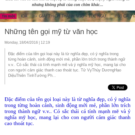
nhưng không phải của con chim khác...
NG HOA
GIẢI THÍCH THÀNH NGỮ - TỤC NGỮ
90 CÂU THÀNH 
Tin mới
Những tên gọi mỹ từ văn học
Monday, 18/04/2016 | 12:19
Đặc điểm của tên gọi loại này là từ nghĩa đẹp, có ý nghĩa trong
từng hoàn cảnh, sinh động mới mẻ, phần lớn trích trong thành ngữ
v.v.. Có sắc thái cá tính mạnh mẽ và ý nghĩa mỹ học, mang lại cho
con người cảm giác thanh cao thoát tục. Tử VyThùy DươngHạo
DiệuThiên TinhTường Ph...
Đặc điểm của tên gọi loại này là từ nghĩa đẹp, có ý nghĩa
trong từng hoàn cảnh, sinh động mới mẻ, phần lớn trích
trong thành ngữ v.v.. Có sắc thái cá tính mạnh mẽ và ý
nghĩa mỹ học, mang lại cho con người cảm giác thanh
cao thoát tục.