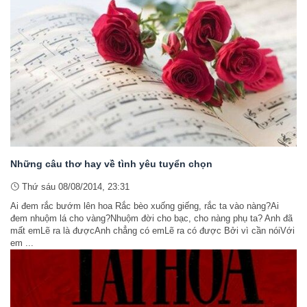
Những câu thơ hay về tình yêu tuyển chọn
Thứ sáu 08/08/2014, 23:31
Ai đem rắc bướm lên hoa Rắc bèo xuống giếng, rắc ta vào nàng?Ai
đem nhuộm lá cho vàng?Nhuộm đời cho bạc, cho nàng phụ ta? Anh đã
mất emLẽ ra là đượcAnh chẳng có emLẽ ra có được Bởi vì cần nóiVới
em ...