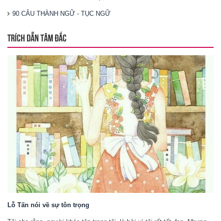
90 CÂU THÀNH NGỮ - TỤC NGỮ
TRÍCH DẪN TÂM ĐẮC
Lỗ Tấn nói về sự tôn trọng