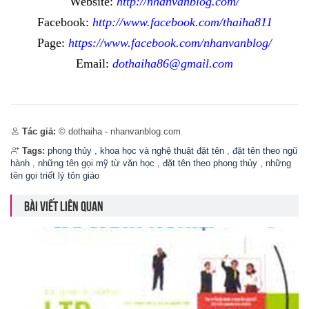
Website:
http://nhanvanblog.com/
Facebook:
http://www.facebook.com/thaiha811
Page:
https://www.facebook.com/nhanvanblog/
Email:
dothaiha86@gmail.com
Tác giả:
© dothaiha - nhanvanblog.com
Tags:
phong thủy
,
khoa học và nghệ thuật đặt tên
,
đặt tên theo ngũ
hành
,
những tên gọi mỹ từ văn học
,
đặt tên theo phong thủy
,
những
tên gọi triết lý tôn giáo
BÀI VIẾT LIÊN QUAN