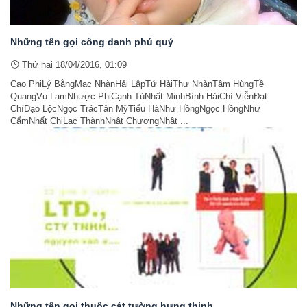
Những tên gọi công danh phú quý
Thứ hai 18/04/2016, 01:09
Cao PhiLý BằngMạc NhànHải LậpTứ HảiThư NhànTâm HùngTề
QuangVu LamNhược PhiCạnh TúNhất MinhBình HảiChí ViễnĐạt
ChíĐạo LộcNgọc TrácTân MỹTiểu HàNhư HồngNgọc HồngNhư
CẩmNhất ChiLạc ThànhNhật ChươngNhật ...
Những tên gọi thuộc cát tường hưng thịnh