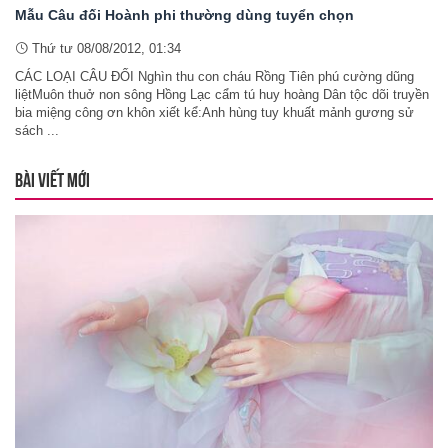
Mẫu Câu đối Hoành phi thường dùng tuyển chọn
Thứ tư 08/08/2012, 01:34
CÁC LOẠI CÂU ĐỐI Nghìn thu con cháu Rồng Tiên phú cường dũng
liệtMuôn thuở non sông Hồng Lạc cẩm tú huy hoàng Dân tộc dõi truyền
bia miệng công ơn khôn xiết kể:Anh hùng tuy khuất mảnh gương sử
sách ...
BÀI VIẾT MỚI