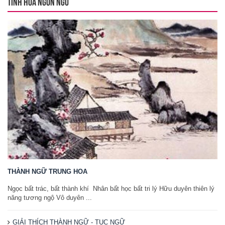
TINH HOA NGÔN NGỮ
THÀNH NGỮ TRUNG HOA
Ngọc bất trác, bất thành khí Nhân bất học bất tri lý Hữu duyên thiên lý
năng tương ngộ Vô duyên ...
GIẢI THÍCH THÀNH NGỮ - TỤC NGỮ