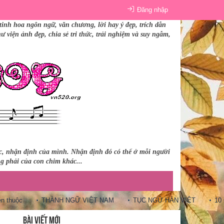
Đăng nhập
tinh hoa ngôn ngữ, văn chương, lời hay ý đẹp, trích dẫn
 viện ảnh đẹp, chia sẻ tri thức, trải nghiệm và suy ngẫm,
úc, nhận định của mình. Nhận định đó có thể ở mỗi người
ng phải của con chim khác...
huộc
THÀNH NGỮ VIỆT NAM
TỤC NGỮ HÁN VIỆT
10 Câu 
BÀI VIẾT MỚI