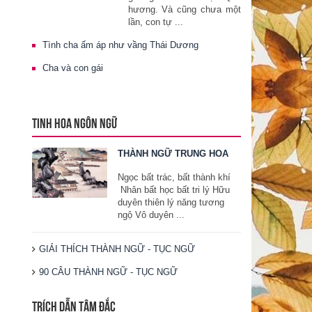
hương. Và cũng chưa một
lần, con tự ...
Tình cha ấm áp như vầng Thái Dương
Cha và con gái
TINH HOA NGÔN NGỮ
THÀNH NGỮ TRUNG HOA
Ngọc bất trác, bất thành khí
Nhân bất học bất tri lý Hữu
duyên thiên lý năng tương
ngộ Vô duyên ...
GIẢI THÍCH THÀNH NGỮ - TỤC NGỮ
90 CÂU THÀNH NGỮ - TỤC NGỮ
TRÍCH DẪN TÂM ĐẮC