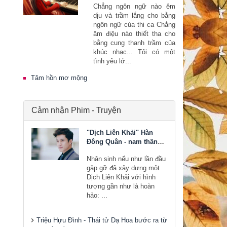
Chẳng ngôn ngữ nào êm
dịu và trầm lắng cho bằng
ngôn ngữ của thi ca Chẳng
âm điệu nào thiết tha cho
bằng cung thanh trầm của
khúc nhạc... Tôi có một
tình yêu lớ...
Tâm hồn mơ mộng
Cảm nhận Phim - Truyện
"Dịch Liên Khải" Hàn
Đông Quân - nam thần
bước ra từ tiểu thuyết
Nhân sinh nếu như lần đầu
gặp gỡ đã xây dựng một
Dịch Liên Khải với hình
tượng gần như là hoàn
hảo: ...
Triệu Hựu Đình - Thái tử Dạ Hoa bước ra từ