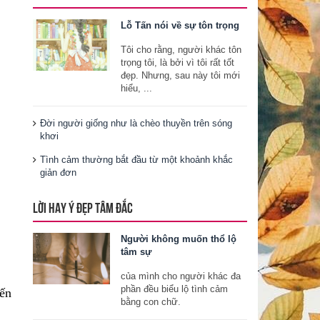
Lỗ Tấn nói về sự tôn trọng
Tôi cho rằng, người khác tôn
trọng tôi, là bởi vì tôi rất tốt
đẹp. Nhưng, sau này tôi mới
hiểu, ...
Đời người giống như là chèo thuyền trên sóng
khơi
Tình cảm thường bắt đầu từ một khoảnh khắc
giản đơn
LỜI HAY Ý ĐẸP TÂM ĐẮC
Người không muốn thổ lộ
tâm sự
của mình cho người khác đa
phần đều biểu lộ tình cảm
ến
bằng con chữ.