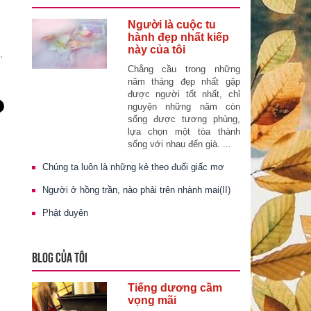
Người là cuộc tu
hành đẹp nhất kiếp
này của tôi
,
Chẳng cầu trong những
năm tháng đẹp nhất gặp
được người tốt nhất, chỉ
nguyện những năm còn
sống được tương phùng,
lựa chọn một tòa thành
sống với nhau đến già. ...
Chúng ta luôn là những kẻ theo đuổi giấc mơ
Người ở hồng trần, nào phải trên nhành mai(II)
Phật duyên
BLOG CỦA TÔI
Tiếng dương cầm
vọng mãi