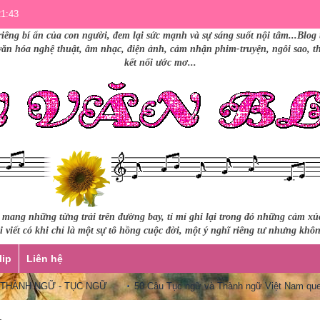
21:43
riêng bí ẩn của con người, đem lại sức mạnh và sự sáng suốt nội tâm...Blog 
 văn hóa nghệ thuật, âm nhạc, điện ảnh, cảm nhận phim-truyện, ngôi sao, thư
kết nối ước mơ...
i mang những từng trải trên đường bay, tỉ mỉ ghi lại trong đó những cảm x
 viết có khi chỉ là một sự tô hồng cuộc đời, một ý nghĩ riêng tư nhưng khô
lip
Liên hệ
ÀNH NGỮ - TỤC NGỮ
50 Câu Tục ngữ và Thành ngữ Việt Nam quen t