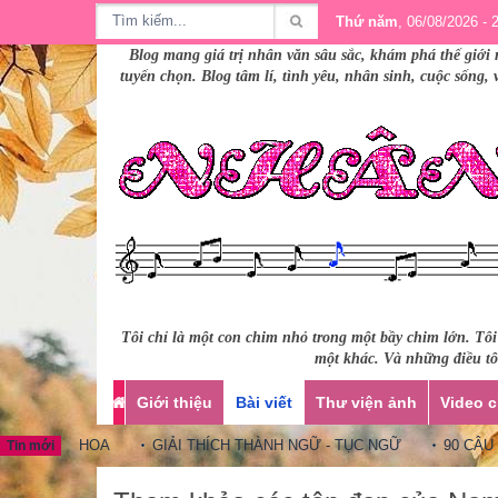
Thứ năm
, 06/08/2026 - 
Blog mang giá trị nhân văn sâu sắc, khám phá thế giới 
tuyển chọn. Blog tâm lí, tình yêu, nhân sinh, cuộc sống,
Tôi chỉ là một con chim nhỏ trong một bầy chim lớn. Tô
một khác. Và những điều tôi
Giới thiệu
Bài viết
Thư viện ảnh
Video c
TRUNG HOA
GIẢI THÍCH THÀNH NGỮ - TỤC NGỮ
90 CÂU TH
Tin mới