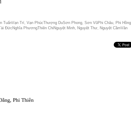
m
hân TuấnVạn Trí, Vạn PhúcThượng DuSơn Phong, Sơn VũPhi Châu, Phi Hồng
ý, Tài ĐứcNghĩa PhươngThiên ChiNguyệt Minh, Nguyệt Thư, Nguyệt CầmVân
Đằng, Phi Thiên