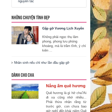
nguyên tác
NHỮNG CHUYỆN TÌNH ĐẸP
Gặp gỡ Vương Lịch Xuyên
Không phải ngọc thụ lâm
phong, phong lưu phóng
khoáng, mà là trầm tĩnh, ý chí
kiên ...
Nhân sinh nếu chỉ như lần đầu gặp gỡ
DÀNH CHO CHA
Nắng ấm quê hương
Quê hương là gì hở cha?Ai
đi xa cũng nhớ nhiều...
Phải thừa nhận rằng từ
trước giờ, con chưa bao
giờ nghĩ đến khái niệm Quê