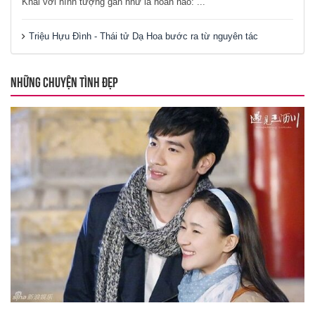
Khải với hình tượng gần như là hoàn hảo: ...
Triệu Hựu Đình - Thái tử Dạ Hoa bước ra từ nguyên tác
NHỮNG CHUYỆN TÌNH ĐẸP