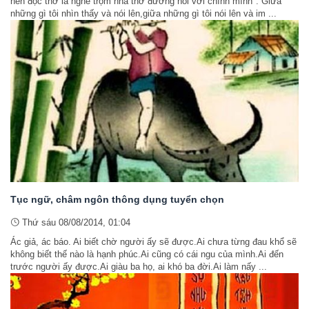
nên đọc thơ là nghe trộm nhà thơ đương nói với chính mình". Giữa
những gì tôi nhìn thấy và nói lên,giữa những gì tôi nói lên và im ...
Tục ngữ, châm ngôn thông dụng tuyển chọn
Thứ sáu 08/08/2014, 01:04
Ác giả, ác báo. Ai biết chờ người ấy sẽ được.Ai chưa từng đau khổ sẽ
không biết thế nào là hạnh phúc.Ai cũng có cái ngu của mình.Ai đến
trước người ấy được.Ai giàu ba họ, ai khó ba đời.Ai làm nấy ...