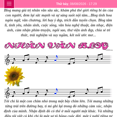
Thứ bảy
, 08/08/2026 - 17:29
Blog mang giá trị nhân văn sâu sắc, khám phá thế giới riêng bí ẩn của
con người, đem lại sức mạnh và sự sáng suốt nội tâm...Blog tinh hoa
ngôn ngữ, văn chương, lời hay ý đẹp, trích dẫn tuyển chọn. Blog tâm
lí, tình yêu, nhân sinh, cuộc sống, văn hóa nghệ thuật, âm nhạc, điện
ảnh, cảm nhận phim-truyện, ngôi sao, thư viện ảnh đẹp, chia sẻ tri
thức, trải nghiệm và suy ngẫm, kết nối ước mơ...
Tôi chỉ là một con chim nhỏ trong một bầy chim lớn. Tôi mang những
từng trải trên đường bay, tỉ mỉ ghi lại trong đó những cảm xúc, nhận
định của mình. Nhận định đó có thể ở mỗi người một khác. Và những
điều tôi viết có khi chỉ là một sự tô hồng cuộc đời, một ý nghĩ riêng tư