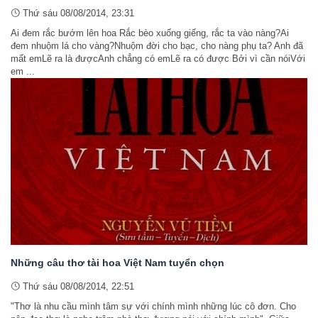
Thứ sáu 08/08/2014, 23:31
Ai đem rắc bướm lên hoa Rắc bèo xuống giếng, rắc ta vào nàng?Ai
đem nhuộm lá cho vàng?Nhuộm đời cho bạc, cho nàng phụ ta? Anh đã
mất emLẽ ra là đượcAnh chẳng có emLẽ ra có được Bởi vì cần nóiVới
em ...
Những câu thơ tài hoa Việt Nam tuyển chọn
Thứ sáu 08/08/2014, 22:51
"Thơ là nhu cầu mình tâm sự với chính mình những lúc cô đơn. Cho