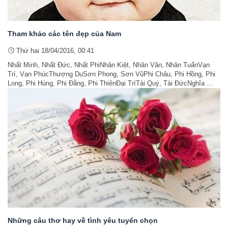
Tham khảo các tên đẹp của Nam
Thứ hai 18/04/2016, 00:41
Nhất Minh, Nhất Đức, Nhất PhiNhân Kiệt, Nhân Văn, Nhân TuấnVạn
Trí, Vạn PhúcThượng DuSơn Phong, Sơn VũPhi Châu, Phi Hồng, Phi
Long, Phi Hùng, Phi Đằng, Phi ThiênĐại TríTài Quý, Tài ĐứcNghĩa ...
Những câu thơ hay về tình yêu tuyển chọn