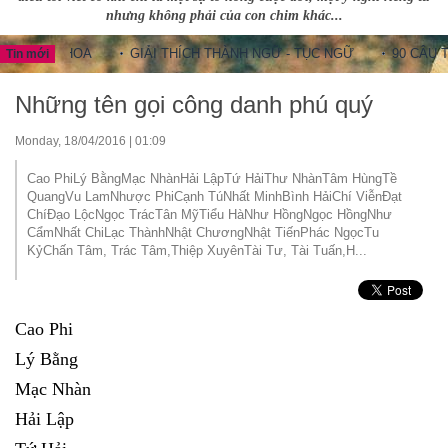
nhưng không phải của con chim khác...
UNG HOA
GIẢI THÍCH THÀNH NGỮ - TỤC NGỮ
90 CÂU THÀNH
Tin mới
Những tên gọi công danh phú quý
Monday, 18/04/2016 | 01:09
Cao PhiLý BằngMạc NhànHải LậpTứ HảiThư NhànTâm HùngTề
QuangVu LamNhược PhiCạnh TúNhất MinhBình HảiChí ViễnĐạt
ChíĐạo LộcNgọc TrácTân MỹTiểu HàNhư HồngNgọc HồngNhư
CẩmNhất ChiLạc ThànhNhật ChươngNhật TiếnPhác NgọcTu
KỷChấn Tâm, Trác Tâm,Thiệp XuyênTài Tư, Tài Tuấn,H...
Cao Phi
Lý Bằng
Mạc Nhàn
Hải Lập