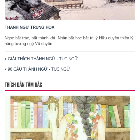
THÀNH NGỮ TRUNG HOA
Ngọc bất trác, bất thành khí Nhân bất học bất tri lý Hữu duyên thiên lý
năng tương ngộ Vô duyên ...
GIẢI THÍCH THÀNH NGỮ - TỤC NGỮ
90 CÂU THÀNH NGỮ - TỤC NGỮ
TRÍCH DẪN TÂM ĐẮC