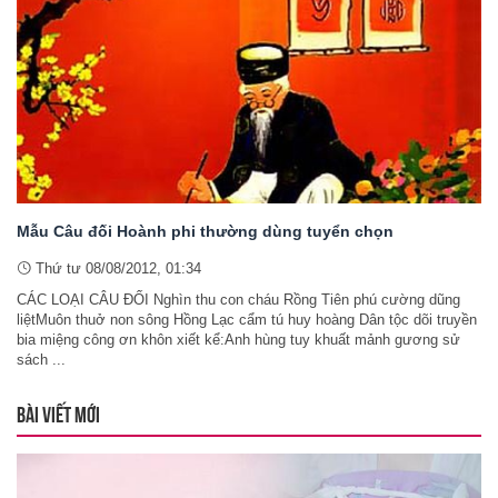
Mẫu Câu đối Hoành phi thường dùng tuyển chọn
Thứ tư 08/08/2012, 01:34
CÁC LOẠI CÂU ĐỐI Nghìn thu con cháu Rồng Tiên phú cường dũng
liệtMuôn thuở non sông Hồng Lạc cẩm tú huy hoàng Dân tộc dõi truyền
bia miệng công ơn khôn xiết kể:Anh hùng tuy khuất mảnh gương sử
sách ...
BÀI VIẾT MỚI