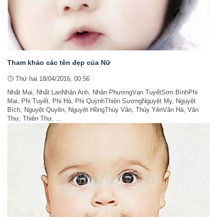
Tham khảo các tên đẹp của Nữ
Thứ hai 18/04/2016, 00:56
Nhất Mai, Nhất LanNhân Anh, Nhân PhươngVạn TuyếtSơn BìnhPhi
Mai, Phi Tuyết, Phi Hà, Phi QuỳnhThiên SươngNguyệt My, Nguyệt
Bích, Nguyệt Quyên, Nguyệt HồngThủy Vân, Thủy YênVân Hà, Vân
Thư, Thiên Thư, ...