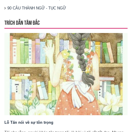
90 CÂU THÀNH NGỮ - TỤC NGỮ
TRÍCH DẪN TÂM ĐẮC
Lỗ Tấn nói về sự tôn trọng