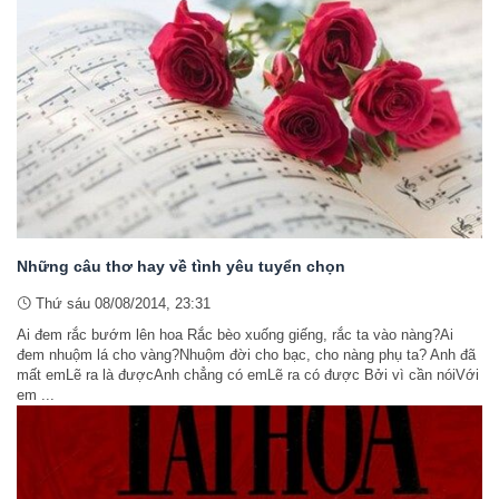
Những câu thơ hay về tình yêu tuyển chọn
Thứ sáu 08/08/2014, 23:31
Ai đem rắc bướm lên hoa Rắc bèo xuống giếng, rắc ta vào nàng?Ai
đem nhuộm lá cho vàng?Nhuộm đời cho bạc, cho nàng phụ ta? Anh đã
mất emLẽ ra là đượcAnh chẳng có emLẽ ra có được Bởi vì cần nóiVới
em ...