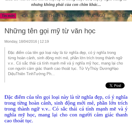
nhưng không phải của con chim khác...
NG HOA
GIẢI THÍCH THÀNH NGỮ - TỤC NGỮ
90 CÂU THÀNH
Tin mới
Những tên gọi mỹ từ văn học
Monday, 18/04/2016 | 12:19
Đặc điểm của tên gọi loại này là từ nghĩa đẹp, có ý nghĩa trong
từng hoàn cảnh, sinh động mới mẻ, phần lớn trích trong thành ngữ
v.v.. Có sắc thái cá tính mạnh mẽ và ý nghĩa mỹ học, mang lại cho
con người cảm giác thanh cao thoát tục. Tử VyThùy DươngHạo
DiệuThiên TinhTường Ph...
Đặc điểm của tên gọi loại này là từ nghĩa đẹp, có ý nghĩa
trong từng hoàn cảnh, sinh động mới mẻ, phần lớn trích
trong thành ngữ v.v.. Có sắc thái cá tính mạnh mẽ và ý
nghĩa mỹ học, mang lại cho con người cảm giác thanh
cao thoát tục.