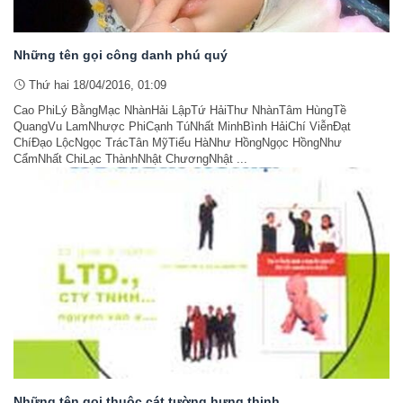
Những tên gọi công danh phú quý
Thứ hai 18/04/2016, 01:09
Cao PhiLý BằngMạc NhànHải LậpTứ HảiThư NhànTâm HùngTề
QuangVu LamNhược PhiCạnh TúNhất MinhBình HảiChí ViễnĐạt
ChíĐạo LộcNgọc TrácTân MỹTiểu HàNhư HồngNgọc HồngNhư
CẩmNhất ChiLạc ThànhNhật ChươngNhật ...
Những tên gọi thuộc cát tường hưng thịnh