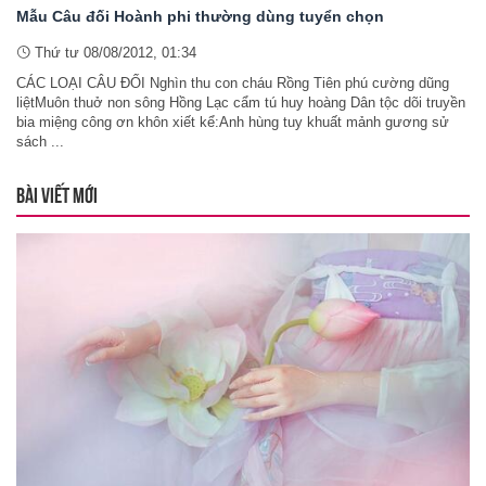
Mẫu Câu đối Hoành phi thường dùng tuyển chọn
Thứ tư 08/08/2012, 01:34
CÁC LOẠI CÂU ĐỐI Nghìn thu con cháu Rồng Tiên phú cường dũng
liệtMuôn thuở non sông Hồng Lạc cẩm tú huy hoàng Dân tộc dõi truyền
bia miệng công ơn khôn xiết kể:Anh hùng tuy khuất mảnh gương sử
sách ...
BÀI VIẾT MỚI