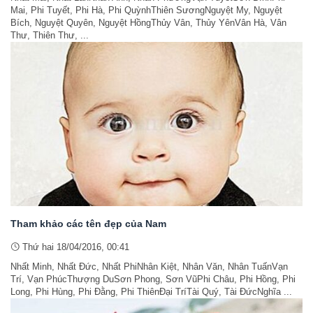
Mai, Phi Tuyết, Phi Hà, Phi QuỳnhThiên SươngNguyệt My, Nguyệt
Bích, Nguyệt Quyên, Nguyệt HồngThủy Vân, Thủy YênVân Hà, Vân
Thư, Thiên Thư, ...
Tham khảo các tên đẹp của Nam
Thứ hai 18/04/2016, 00:41
Nhất Minh, Nhất Đức, Nhất PhiNhân Kiệt, Nhân Văn, Nhân TuấnVạn
Trí, Vạn PhúcThượng DuSơn Phong, Sơn VũPhi Châu, Phi Hồng, Phi
Long, Phi Hùng, Phi Đằng, Phi ThiênĐại TríTài Quý, Tài ĐứcNghĩa ...