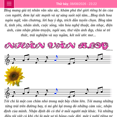
Thứ bảy
, 08/08/2026 - 23:22
Blog mang giá trị nhân văn sâu sắc, khám phá thế giới riêng bí ẩn của
con người, đem lại sức mạnh và sự sáng suốt nội tâm...Blog tinh hoa
ngôn ngữ, văn chương, lời hay ý đẹp, trích dẫn tuyển chọn. Blog tâm
lí, tình yêu, nhân sinh, cuộc sống, văn hóa nghệ thuật, âm nhạc, điện
ảnh, cảm nhận phim-truyện, ngôi sao, thư viện ảnh đẹp, chia sẻ tri
thức, trải nghiệm và suy ngẫm, kết nối ước mơ...
Tôi chỉ là một con chim nhỏ trong một bầy chim lớn. Tôi mang những
từng trải trên đường bay, tỉ mỉ ghi lại trong đó những cảm xúc, nhận
định của mình. Nhận định đó có thể ở mỗi người một khác. Và những
điều tôi viết có khi chỉ là một sự tô hồng cuộc đời, một ý nghĩ riêng tư