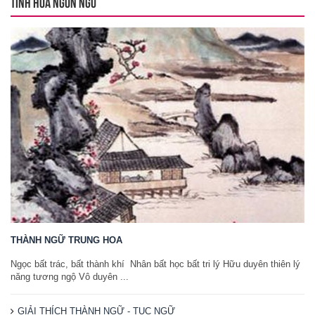
TINH HOA NGÔN NGỮ
THÀNH NGỮ TRUNG HOA
Ngọc bất trác, bất thành khí Nhân bất học bất tri lý Hữu duyên thiên lý
năng tương ngộ Vô duyên ...
GIẢI THÍCH THÀNH NGỮ - TỤC NGỮ