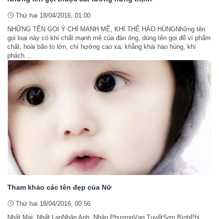
Thứ hai 18/04/2016, 01:00
NHỮNG TÊN GỌI Ý CHÍ MẠNH MẼ, KHÍ THẾ HÀO HÙNGNhững tên
gọi loại này có khí chất mạnh mẽ của đàn ông, dùng tên gọi để ví phẩm
chất, hoài bão to lớn, chí hướng cao xa, khẳng khái hào hùng, khí
phách ...
Tham khảo các tên đẹp của Nữ
Thứ hai 18/04/2016, 00:56
Nhất Mai, Nhất LanNhân Anh, Nhân PhươngVạn TuyếtSơn BìnhPhi