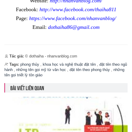
Website:
http://nhanvanblog.com/
Facebook:
http://www.facebook.com/thaiha811
Page:
https://www.facebook.com/nhanvanblog/
Email:
dothaiha86@gmail.com
Tác giả:
© dothaiha - nhanvanblog.com
Tags:
phong thủy
,
khoa học và nghệ thuật đặt tên
,
đặt tên theo ngũ
hành
,
những tên gọi mỹ từ văn học
,
đặt tên theo phong thủy
,
những
tên gọi triết lý tôn giáo
BÀI VIẾT LIÊN QUAN