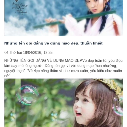
Những tên gọi dáng vẻ dung mạo đẹp, thuần khiết
Thứ hai 18/04/2016, 12:25
NHỮNG TÊN GỌI DÁNG VẺ DUNG MẠO ĐẸPVẻ đẹp tuấn tú, yểu điệu
làm say mê lòng người. Dùng tên gọi ví với dung mạo “hoa nhường,
nguyệt thẹn”. “Vẻ đẹp nồng thắm ví như mưa xuân, yêu kiều như muốn
nở”. ...