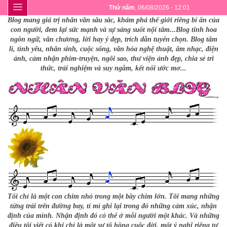
Thứ năm
, 06/08/2026 - 12:01
Blog mang giá trị nhân văn sâu sắc, khám phá thế giới riêng bí ẩn của
con người, đem lại sức mạnh và sự sáng suốt nội tâm...Blog tinh hoa
ngôn ngữ, văn chương, lời hay ý đẹp, trích dẫn tuyển chọn. Blog tâm
lí, tình yêu, nhân sinh, cuộc sống, văn hóa nghệ thuật, âm nhạc, điện
ảnh, cảm nhận phim-truyện, ngôi sao, thư viện ảnh đẹp, chia sẻ tri
thức, trải nghiệm và suy ngẫm, kết nối ước mơ...
Tôi chỉ là một con chim nhỏ trong một bầy chim lớn. Tôi mang những
từng trải trên đường bay, tỉ mỉ ghi lại trong đó những cảm xúc, nhận
định của mình. Nhận định đó có thể ở mỗi người một khác. Và những
điều tôi viết có khi chỉ là một sự tô hồng cuộc đời, một ý nghĩ riêng tư