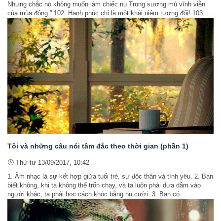
Nhưng chắc nó không muốn làm chiếc nụ Trong sương mù vĩnh viễn
của mùa đông.” 102. Hạnh phúc chỉ là một khái niệm tương đối! 103. ...
Tôi và những câu nói tâm đắc theo thời gian (phần 1)
Thứ tư 13/09/2017, 10:42
1. Âm nhạc là sự kết hợp giữa tuổi trẻ, sự độc thân và tình yêu. 2. Bạn
biết không, khi ta không thể trốn chạy, và ta luôn phải dựa dẫm vào
người khác, ta phải học cách khóc bằng nụ cười. 3. Bạn có ...