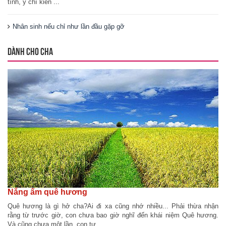
tĩnh, ý chí kiên ...
Nhân sinh nếu chỉ như lần đầu gặp gỡ
DÀNH CHO CHA
Nắng ấm quê hương
Quê hương là gì hở cha?Ai đi xa cũng nhớ nhiều... Phải thừa nhận
rằng từ trước giờ, con chưa bao giờ nghĩ đến khái niệm Quê hương.
Và cũng chưa một lần, con tự ...