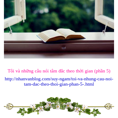
Tôi và những câu nói tâm đắc theo thời gian (phần 5)
http://nhanvanblog.com/suy-ngam/toi-va-nhung-cau-noi-
tam-dac-theo-thoi-gian-phan-5-.html