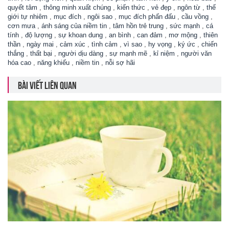
quyết tâm
,
thông minh xuất chúng
,
kiến thức
,
vẻ đẹp
,
ngôn từ
,
thế
giới tự nhiêm
,
mục đích
,
ngôi sao
,
mục đích phấn đấu
,
cầu vồng
,
cơn mưa
,
ánh sáng của niềm tin
,
tâm hồn trẻ trung
,
sức mạnh
,
cá
tính
,
độ lượng
,
sự khoan dung
,
an bình
,
can đảm
,
mơ mộng
,
thiên
thần
,
ngày mai
,
cảm xúc
,
tình cảm
,
vì sao
,
hy vọng
,
ký ức
,
chiến
thắng
,
thất bại
,
người dịu dàng
,
sự mạnh mẽ
,
kỉ niệm
,
người văn
hóa cao
,
năng khiếu
,
niềm tin
,
nỗi sợ hãi
BÀI VIẾT LIÊN QUAN