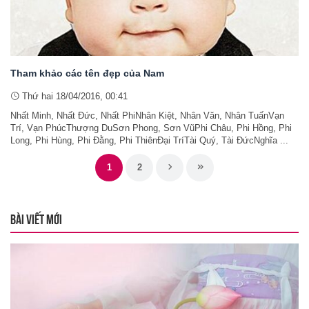
Tham khảo các tên đẹp của Nam
Thứ hai 18/04/2016, 00:41
Nhất Minh, Nhất Đức, Nhất PhiNhân Kiệt, Nhân Văn, Nhân TuấnVạn
Trí, Vạn PhúcThượng DuSơn Phong, Sơn VũPhi Châu, Phi Hồng, Phi
Long, Phi Hùng, Phi Đằng, Phi ThiênĐại TríTài Quý, Tài ĐứcNghĩa ...
1
2
BÀI VIẾT MỚI