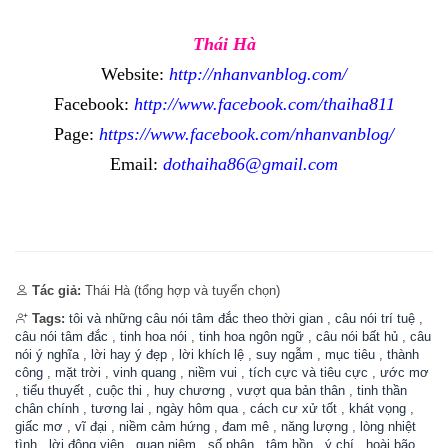
Thái Hà
Website:
http://nhanvanblog.com/
Facebook:
http://www.facebook.com/thaiha811
Page:
https://www.facebook.com/nhanvanblog/
Email:
dothaiha86@gmail.com
Tác giả:
Thái Hà (tổng hợp và tuyển chọn)
Tags:
tôi và những câu nói tâm đắc theo thời gian
,
câu nói trí tuệ
,
câu nói tâm đắc
,
tinh hoa nói
,
tinh hoa ngôn ngữ
,
câu nói bất hủ
,
câu
nói ý nghĩa
,
lời hay ý đẹp
,
lời khích lệ
,
suy ngẫm
,
mục tiêu
,
thành
công
,
mặt trời
,
vinh quang
,
niềm vui
,
tích cực và tiêu cực
,
ước mơ
,
tiểu thuyết
,
cuộc thi
,
huy chương
,
vượt qua bản thân
,
tinh thần
chân chính
,
tương lai
,
ngày hôm qua
,
cách cư xử tốt
,
khát vọng
,
giấc mơ
,
vĩ đại
,
niềm cảm hứng
,
đam mê
,
năng lượng
,
lòng nhiệt
tình
,
lời động viên
,
quan niệm
,
số phận
,
tâm hồn
,
ý chí
,
hoài bão
,