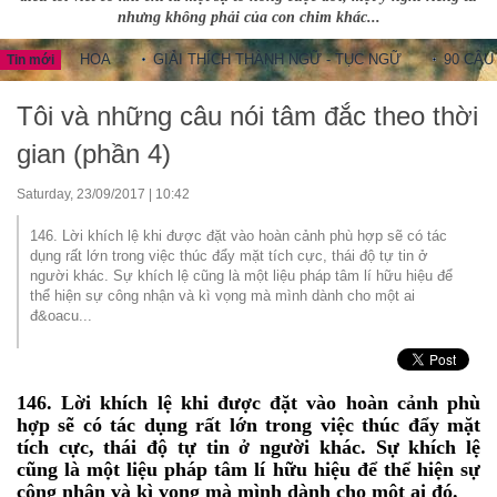
nhưng không phải của con chim khác...
UNG HOA
GIẢI THÍCH THÀNH NGỮ - TỤC NGỮ
90 CÂU THÀNH
Tin mới
Tôi và những câu nói tâm đắc theo thời
gian (phần 4)
Saturday, 23/09/2017 | 10:42
146. Lời khích lệ khi được đặt vào hoàn cảnh phù hợp sẽ có tác
dụng rất lớn trong việc thúc đẩy mặt tích cực, thái độ tự tin ở
người khác. Sự khích lệ cũng là một liệu pháp tâm lí hữu hiệu để
thể hiện sự công nhận và kì vọng mà mình dành cho một ai
đ&oacu...
146. Lời khích lệ khi được đặt vào hoàn cảnh phù
hợp sẽ có tác dụng rất lớn trong việc thúc đẩy mặt
tích cực, thái độ tự tin ở người khác. Sự khích lệ
cũng là một liệu pháp tâm lí hữu hiệu để thể hiện sự
công nhận và kì vọng mà mình dành cho một ai đó.