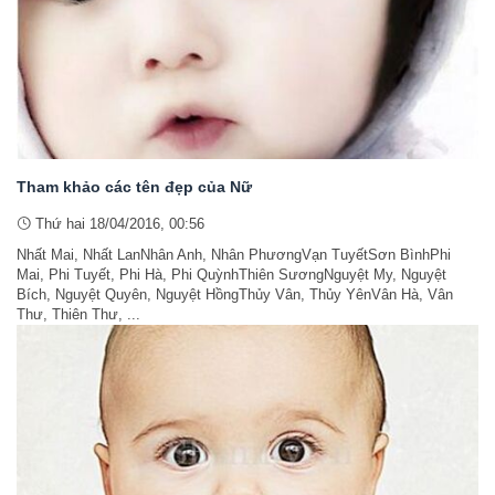
Tham khảo các tên đẹp của Nữ
Thứ hai 18/04/2016, 00:56
Nhất Mai, Nhất LanNhân Anh, Nhân PhươngVạn TuyếtSơn BìnhPhi
Mai, Phi Tuyết, Phi Hà, Phi QuỳnhThiên SươngNguyệt My, Nguyệt
Bích, Nguyệt Quyên, Nguyệt HồngThủy Vân, Thủy YênVân Hà, Vân
Thư, Thiên Thư, ...