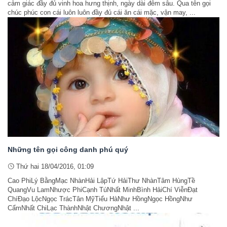
cảm giác đầy đủ vinh hoa hưng thịnh, ngày dài đêm sâu. Qua tên gọi
chúc phúc con cái luôn luôn đầy đủ cái ăn cái mặc, vận may, ...
Những tên gọi công danh phú quý
Thứ hai 18/04/2016, 01:09
Cao PhiLý BằngMạc NhànHải LậpTứ HảiThư NhànTâm HùngTề
QuangVu LamNhược PhiCạnh TúNhất MinhBình HảiChí ViễnĐạt
ChíĐạo LộcNgọc TrácTân MỹTiểu HàNhư HồngNgọc HồngNhư
CẩmNhất ChiLạc ThànhNhật ChươngNhật ...