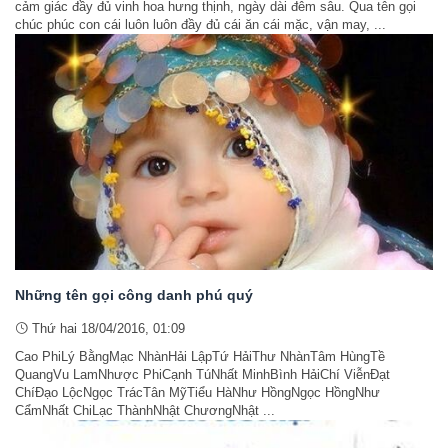
cảm giác đầy đủ vinh hoa hưng thịnh, ngày dài đêm sâu. Qua tên gọi
chúc phúc con cái luôn luôn đầy đủ cái ăn cái mặc, vận may, ...
Những tên gọi công danh phú quý
Thứ hai 18/04/2016, 01:09
Cao PhiLý BằngMạc NhànHải LậpTứ HảiThư NhànTâm HùngTề
QuangVu LamNhược PhiCạnh TúNhất MinhBình HảiChí ViễnĐạt
ChíĐạo LộcNgọc TrácTân MỹTiểu HàNhư HồngNgọc HồngNhư
CẩmNhất ChiLạc ThànhNhật ChươngNhật ...