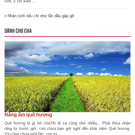
tĩnh, ý chí kiên ...
Nhân sinh nếu chỉ như lần đầu gặp gỡ
DÀNH CHO CHA
Nắng ấm quê hương
Quê hương là gì hở cha?Ai đi xa cũng nhớ nhiều... Phải thừa nhận
rằng từ trước giờ, con chưa bao giờ nghĩ đến khái niệm Quê hương.
Và cũng chưa một lần, con tự ...