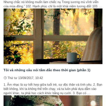
Nhưng chắc nó không muốn làm chiếc nụ Trong sương mù vĩnh viễn
của mùa đông.” 102. Hạnh phúc chỉ là một khái niệm tương đối! 103. ...
Tôi và những câu nói tâm đắc theo thời gian (phần 1)
Thứ tư 13/09/2017, 10:42
1. Âm nhạc là sự kết hợp giữa tuổi trẻ, sự độc thân và tình yêu. 2. Bạn
biết không, khi ta không thể trốn chạy, và ta luôn phải dựa dẫm vào
người khác, ta phải học cách khóc bằng nụ cười. 3. Bạn có ...