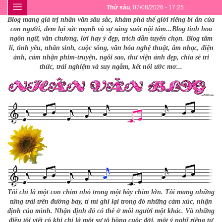
Thứ sáu
, 07/08/2026 - 17:25
Blog mang giá trị nhân văn sâu sắc, khám phá thế giới riêng bí ẩn của
con người, đem lại sức mạnh và sự sáng suốt nội tâm...Blog tinh hoa
ngôn ngữ, văn chương, lời hay ý đẹp, trích dẫn tuyển chọn. Blog tâm
lí, tình yêu, nhân sinh, cuộc sống, văn hóa nghệ thuật, âm nhạc, điện
ảnh, cảm nhận phim-truyện, ngôi sao, thư viện ảnh đẹp, chia sẻ tri
thức, trải nghiệm và suy ngẫm, kết nối ước mơ...
Tôi chỉ là một con chim nhỏ trong một bầy chim lớn. Tôi mang những
từng trải trên đường bay, tỉ mỉ ghi lại trong đó những cảm xúc, nhận
định của mình. Nhận định đó có thể ở mỗi người một khác. Và những
điều tôi viết có khi chỉ là một sự tô hồng cuộc đời, một ý nghĩ riêng tư