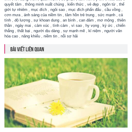
quyết tâm
,
thông minh xuất chúng
,
kiến thức
,
vẻ đẹp
,
ngôn từ
,
thế
giới tự nhiêm
,
mục đích
,
ngôi sao
,
mục đích phấn đấu
,
cầu vồng
,
cơn mưa
,
ánh sáng của niềm tin
,
tâm hồn trẻ trung
,
sức mạnh
,
cá
tính
,
độ lượng
,
sự khoan dung
,
an bình
,
can đảm
,
mơ mộng
,
thiên
thần
,
ngày mai
,
cảm xúc
,
tình cảm
,
vì sao
,
hy vọng
,
ký ức
,
chiến
thắng
,
thất bại
,
người dịu dàng
,
sự mạnh mẽ
,
kỉ niệm
,
người văn
hóa cao
,
năng khiếu
,
niềm tin
,
nỗi sợ hãi
BÀI VIẾT LIÊN QUAN