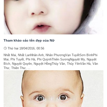
Tham khảo các tên đẹp của Nữ
Thứ hai 18/04/2016, 00:56
Nhất Mai, Nhất LanNhân Anh, Nhân PhươngVạn TuyếtSơn BìnhPhi
Mai, Phi Tuyết, Phi Hà, Phi QuỳnhThiên SươngNguyệt My, Nguyệt
Bích, Nguyệt Quyên, Nguyệt HồngThủy Vân, Thủy YênVân Hà, Vân
Thư, Thiên Thư, ...