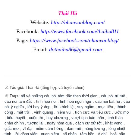
Thái Hà
Website:
http://nhanvanblog.com/
Facebook:
http://www.facebook.com/thaiha811
Page:
https://www.facebook.com/nhanvanblog/
Email:
dothaiha86@gmail.com
Tác giả:
Thái Hà (tổng hợp và tuyển chọn)
Tags:
tôi và những câu nói tâm đắc theo thời gian
,
câu nói trí tuệ
,
câu nói tâm đắc
,
tinh hoa nói
,
tinh hoa ngôn ngữ
,
câu nói bất hủ
,
câu
nói ý nghĩa
,
lời hay ý đẹp
,
lời khích lệ
,
suy ngẫm
,
mục tiêu
,
thành
công
,
mặt trời
,
vinh quang
,
niềm vui
,
tích cực và tiêu cực
,
ước mơ
,
tiểu thuyết
,
cuộc thi
,
huy chương
,
vượt qua bản thân
,
tinh thần
chân chính
,
tương lai
,
ngày hôm qua
,
cách cư xử tốt
,
khát vọng
,
giấc mơ
,
vĩ đại
,
niềm cảm hứng
,
đam mê
,
năng lượng
,
lòng nhiệt
tình
,
lời động viên
,
quan niệm
,
số phận
,
tâm hồn
,
ý chí
,
hoài bão
,