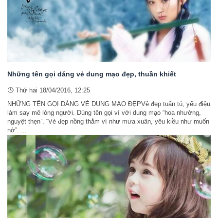
Những tên gọi dáng vẻ dung mạo đẹp, thuần khiết
Thứ hai 18/04/2016, 12:25
NHỮNG TÊN GỌI DÁNG VẺ DUNG MẠO ĐẸPVẻ đẹp tuấn tú, yểu điệu
làm say mê lòng người. Dùng tên gọi ví với dung mạo “hoa nhường,
nguyệt thẹn”. “Vẻ đẹp nồng thắm ví như mưa xuân, yêu kiều như muốn
nở”. ...