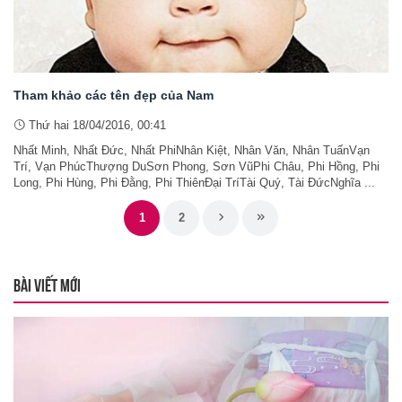
Tham khảo các tên đẹp của Nam
Thứ hai 18/04/2016, 00:41
Nhất Minh, Nhất Đức, Nhất PhiNhân Kiệt, Nhân Văn, Nhân TuấnVạn
Trí, Vạn PhúcThượng DuSơn Phong, Sơn VũPhi Châu, Phi Hồng, Phi
Long, Phi Hùng, Phi Đằng, Phi ThiênĐại TríTài Quý, Tài ĐứcNghĩa ...
1
2
BÀI VIẾT MỚI