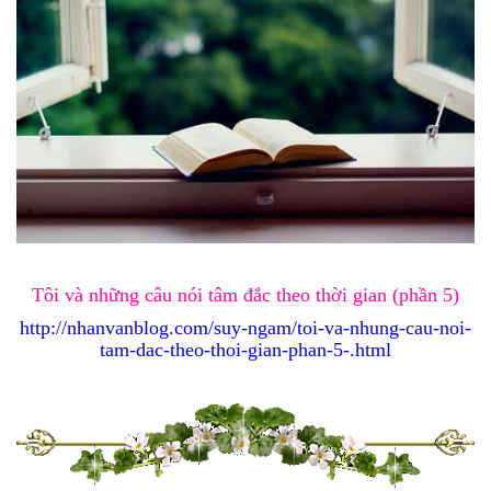
Tôi và những câu nói tâm đắc theo thời gian (phần 5)
http://nhanvanblog.com/suy-ngam/toi-va-nhung-cau-noi-
tam-dac-theo-thoi-gian-phan-5-.html