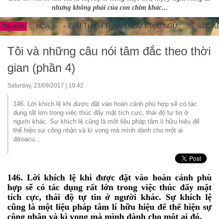
nhưng không phải của con chim khác...
RUNG HOA
GIẢI THÍCH THÀNH NGỮ - TỤC NGỮ
90 CÂU THÀN
Tin mới
Tôi và những câu nói tâm đắc theo thời
gian (phần 4)
Saturday, 23/09/2017 | 10:42
146. Lời khích lệ khi được đặt vào hoàn cảnh phù hợp sẽ có tác
dụng rất lớn trong việc thúc đẩy mặt tích cực, thái độ tự tin ở
người khác. Sự khích lệ cũng là một liệu pháp tâm lí hữu hiệu để
thể hiện sự công nhận và kì vọng mà mình dành cho một ai
đ&oacu...
146. Lời khích lệ khi được đặt vào hoàn cảnh phù
hợp sẽ có tác dụng rất lớn trong việc thúc đẩy mặt
tích cực, thái độ tự tin ở người khác. Sự khích lệ
cũng là một liệu pháp tâm lí hữu hiệu để thể hiện sự
công nhận và kì vọng mà mình dành cho một ai đó.