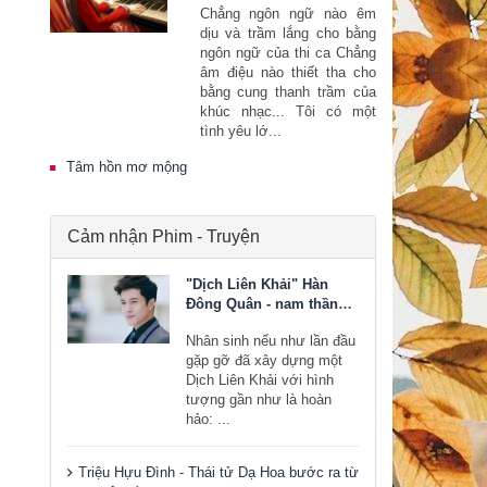
Chẳng ngôn ngữ nào êm
dịu và trầm lắng cho bằng
ngôn ngữ của thi ca Chẳng
âm điệu nào thiết tha cho
bằng cung thanh trầm của
khúc nhạc... Tôi có một
tình yêu lớ...
Tâm hồn mơ mộng
Cảm nhận Phim - Truyện
"Dịch Liên Khải" Hàn
Đông Quân - nam thần
bước ra từ tiểu thuyết
Nhân sinh nếu như lần đầu
gặp gỡ đã xây dựng một
Dịch Liên Khải với hình
tượng gần như là hoàn
hảo: ...
Triệu Hựu Đình - Thái tử Dạ Hoa bước ra từ