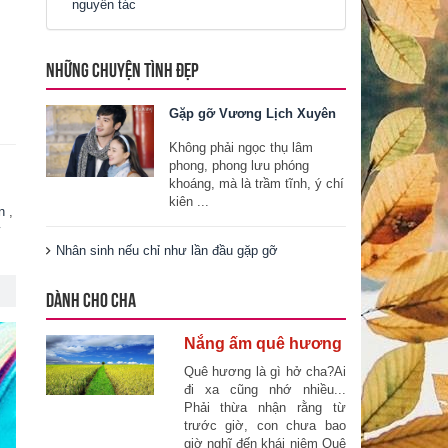
nguyên tác
NHỮNG CHUYỆN TÌNH ĐẸP
Gặp gỡ Vương Lịch Xuyên
Không phải ngọc thụ lâm
phong, phong lưu phóng
khoáng, mà là trầm tĩnh, ý chí
kiên ...
n
,
ý
Nhân sinh nếu chỉ như lần đầu gặp gỡ
DÀNH CHO CHA
Nắng ấm quê hương
Quê hương là gì hở cha?Ai
đi xa cũng nhớ nhiều...
Phải thừa nhận rằng từ
trước giờ, con chưa bao
giờ nghĩ đến khái niệm Quê