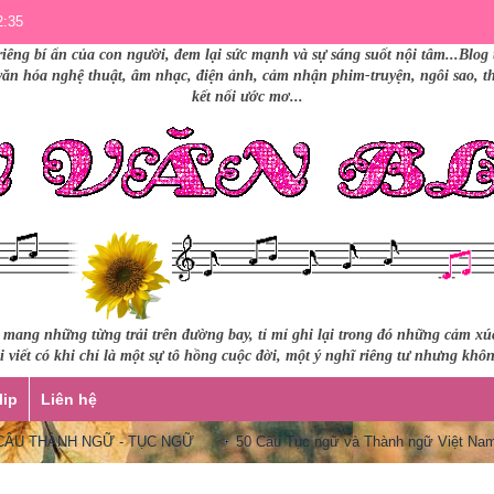
2:35
riêng bí ẩn của con người, đem lại sức mạnh và sự sáng suốt nội tâm...Blog 
 văn hóa nghệ thuật, âm nhạc, điện ảnh, cảm nhận phim-truyện, ngôi sao, thư
kết nối ước mơ...
i mang những từng trải trên đường bay, tỉ mỉ ghi lại trong đó những cảm x
 viết có khi chỉ là một sự tô hồng cuộc đời, một ý nghĩ riêng tư nhưng khô
lip
Liên hệ
THÀNH NGỮ - TỤC NGỮ
50 Câu Tục ngữ và Thành ngữ Việt Nam que