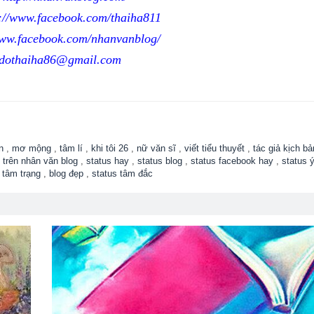
p://www.facebook.com/thaiha811
www.facebook.com/nhanvanblog/
dothaiha86@gmail.com
n
,
mơ mộng
,
tâm lí
,
khi tôi 26
,
nữ văn sĩ
,
viết tiểu thuyết
,
tác giả kịch bả
 trên nhân văn blog
,
status hay
,
status blog
,
status facebook hay
,
status 
 tâm trạng
,
blog đẹp
,
status tâm đắc