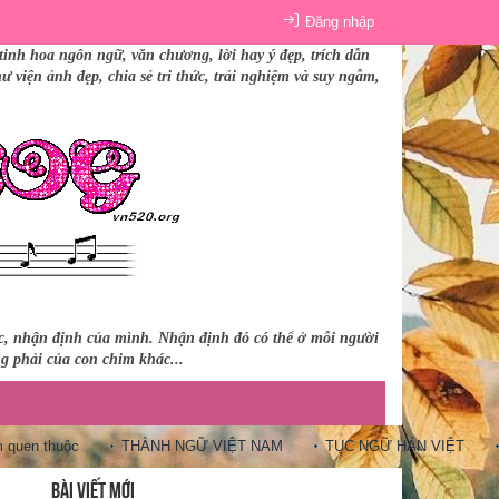
Đăng nhập
tinh hoa ngôn ngữ, văn chương, lời hay ý đẹp, trích dẫn
 viện ảnh đẹp, chia sẻ tri thức, trải nghiệm và suy ngẫm,
úc, nhận định của mình. Nhận định đó có thể ở mỗi người
ng phải của con chim khác...
n thuộc
THÀNH NGỮ VIỆT NAM
TỤC NGỮ HÁN VIỆT
10 C
BÀI VIẾT MỚI