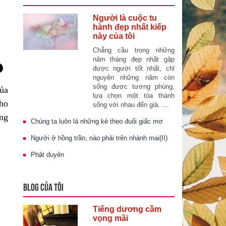
Người là cuộc tu
hành đẹp nhất kiếp
này của tôi
Chẳng cầu trong những
năm tháng đẹp nhất gặp
được người tốt nhất, chỉ
nguyện những năm còn
sống được tương phùng,
của
lựa chọn một tòa thành
cho
sống với nhau đến già. ...
n
g
Chúng ta luôn là những kẻ theo đuổi giấc mơ
Người ở hồng trần, nào phải trên nhành mai(II)
Phật duyên
BLOG CỦA TÔI
Tiếng dương cầm
vọng mãi