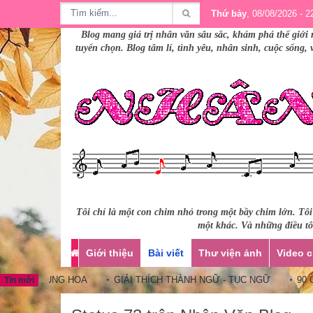
Thứ bảy
, 08/08/2026 - 2
Blog mang giá trị nhân văn sâu sắc, khám phá thế giới 
tuyển chọn. Blog tâm lí, tình yêu, nhân sinh, cuộc sống,
Tôi chỉ là một con chim nhỏ trong một bầy chim lớn. Tô
một khác. Và những điều tôi
Giới thiệu
Bài viết
Thư viện ảnh
Video c
GỮ TRUNG HOA
GIẢI THÍCH THÀNH NGỮ - TỤC NGỮ
90 CÂU 
Tin mới