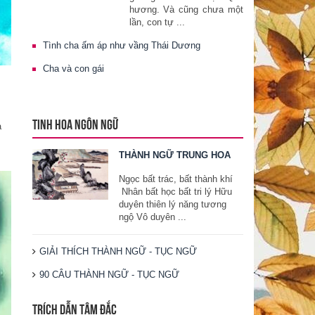
hương. Và cũng chưa một
lần, con tự ...
Tình cha ấm áp như vầng Thái Dương
Cha và con gái
TINH HOA NGÔN NGỮ
à
THÀNH NGỮ TRUNG HOA
Ngọc bất trác, bất thành khí
Nhân bất học bất tri lý Hữu
duyên thiên lý năng tương
ngộ Vô duyên ...
GIẢI THÍCH THÀNH NGỮ - TỤC NGỮ
90 CÂU THÀNH NGỮ - TỤC NGỮ
TRÍCH DẪN TÂM ĐẮC