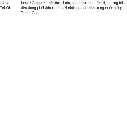
uả lại
lòng. Có người khổ tâm nhiều, có người khổ tâm ít, nhưng tất c
Tôi Ơi
đều đang phải đấu tranh với những khó khăn trong cuộc sống...
Trích dẫn ...