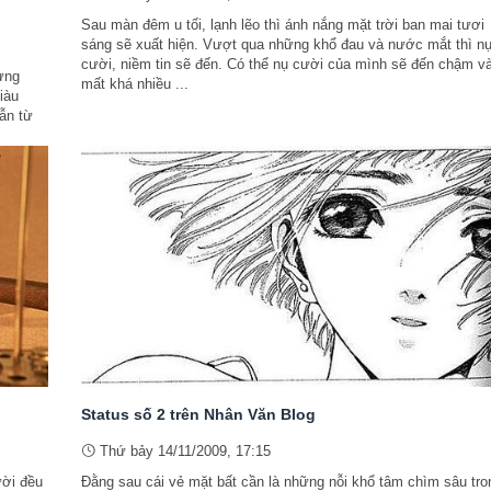
Sau màn đêm u tối, lạnh lẽo thì ánh nắng mặt trời ban mai tươi
sáng sẽ xuất hiện. Vượt qua những khổ đau và nước mắt thì n
cười, niềm tin sẽ đến. Có thể nụ cười của mình sẽ đến chậm v
ưng
mất khá nhiều ...
iàu
dẫn từ
Status số 2 trên Nhân Văn Blog
Thứ bảy 14/11/2009, 17:15
ười đều
Đằng sau cái vẻ mặt bất cần là những nỗi khổ tâm chìm sâu tro