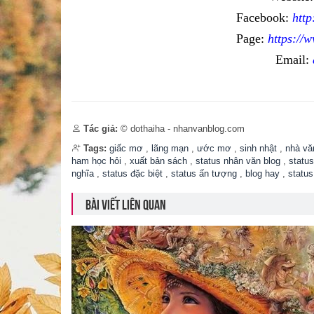
Facebook:
htt
Page:
https://
Email:
Tác giả:
© dothaiha - nhanvanblog.com
Tags:
giấc mơ
,
lãng mạn
,
ước mơ
,
sinh nhật
,
nhà vă
ham học hỏi
,
xuất bản sách
,
status nhân văn blog
,
status
nghĩa
,
status đặc biệt
,
status ấn tượng
,
blog hay
,
status
BÀI VIẾT LIÊN QUAN