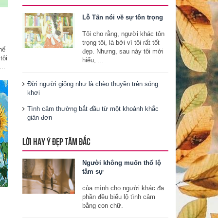
Lỗ Tấn nói về sự tôn trọng
Tôi cho rằng, người khác tôn
trọng tôi, là bởi vì tôi rất tốt
hế
đẹp. Nhưng, sau này tôi mới
tôi
hiểu, ...
..
Đời người giống như là chèo thuyền trên sóng
khơi
Tình cảm thường bắt đầu từ một khoảnh khắc
giản đơn
LỜI HAY Ý ĐẸP TÂM ĐẮC
Người không muốn thổ lộ
tâm sự
của mình cho người khác đa
phần đều biểu lộ tình cảm
bằng con chữ.