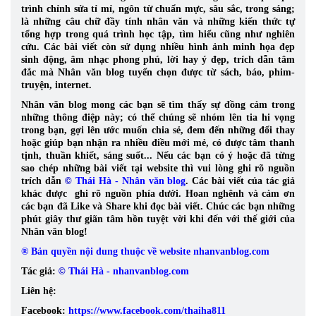
trình chỉnh sửa tỉ mỉ, ngôn từ chuẩn mực, sâu sắc, trong sáng;
là những câu chữ đầy tính nhân văn và những kiến thức tự
tổng hợp trong quá trình học tập, tìm hiểu cũng như nghiên
cứu.
Các bài viết còn sử dụng nhiều hình ảnh minh họa đẹp
sinh động, âm nhạc phong phú, lời hay ý đẹp, trích dẫn tâm
đắc mà Nhân văn blog tuyển chọn được từ sách, báo, phim-
truyện, internet.
Nhân văn blog mong các bạn sẽ tìm thấy sự đồng cảm trong
những thông điệp này; có thể chúng sẽ nhóm lên tia hi vọng
trong bạn, gợi lên ước muốn chia sẻ, đem đến những đổi thay
hoặc giúp bạn nhận ra nhiều điều mới mẻ, có được tâm thanh
tịnh, thuần khiết, sáng suốt... Nếu các bạn có ý hoặc đã từng
sao chép những bài viết tại website thì vui lòng ghi rõ nguồn
trích dẫn
©
Thái Hà - Nhân văn blog
. Các bài viết của tác giả
khác được ghi rõ nguồn phía dưới. Hoan nghênh và cảm ơn
các bạn đã Like và Share khi đọc bài viết. Chúc các bạn những
phút giây thư giãn tâm hồn tuyệt vời khi đến với thế giới của
Nhân văn blog!
® Bản quyền nội dung thuộc về website nhanvanblog.com
Tác giả:
©
Thái Hà - nhanvanblog.com
Liên hệ:
Facebook:
https://www.facebook.com/thaiha811