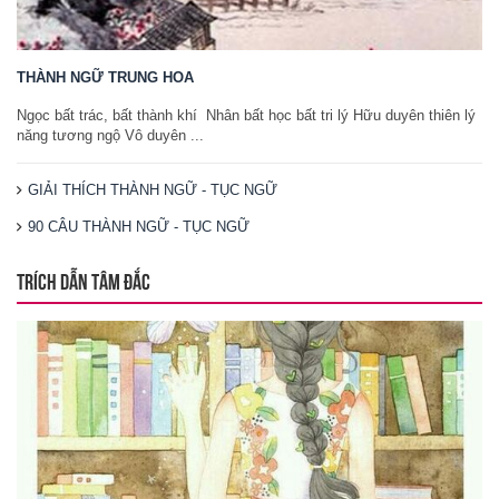
THÀNH NGỮ TRUNG HOA
Ngọc bất trác, bất thành khí Nhân bất học bất tri lý Hữu duyên thiên lý
năng tương ngộ Vô duyên ...
GIẢI THÍCH THÀNH NGỮ - TỤC NGỮ
90 CÂU THÀNH NGỮ - TỤC NGỮ
TRÍCH DẪN TÂM ĐẮC