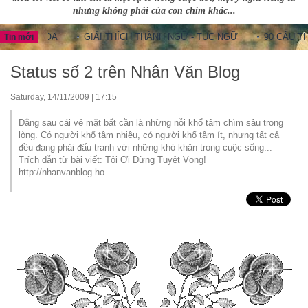
nhưng không phải của con chim khác...
NG HOA
GIẢI THÍCH THÀNH NGỮ - TỤC NGỮ
90 CÂU THÀNH 
Tin mới
Status số 2 trên Nhân Văn Blog
Saturday, 14/11/2009 | 17:15
Đằng sau cái vẻ mặt bất cần là những nỗi khổ tâm chìm sâu trong
lòng. Có người khổ tâm nhiều, có người khổ tâm ít, nhưng tất cả
đều đang phải đấu tranh với những khó khăn trong cuộc sống...
Trích dẫn từ bài viết: Tôi Ơi Đừng Tuyệt Vọng!
http://nhanvanblog.ho...