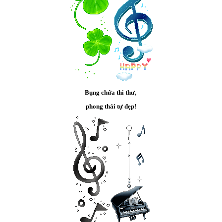
Bụng chứa thi thư,
phong thái tự đẹp!