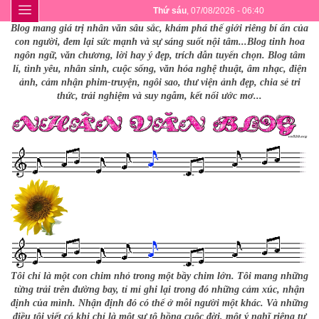
Thứ sáu
, 07/08/2026 - 06:40
Blog mang giá trị nhân văn sâu sắc, khám phá thế giới riêng bí ẩn của
con người, đem lại sức mạnh và sự sáng suốt nội tâm...Blog tinh hoa
ngôn ngữ, văn chương, lời hay ý đẹp, trích dẫn tuyển chọn. Blog tâm
lí, tình yêu, nhân sinh, cuộc sống, văn hóa nghệ thuật, âm nhạc, điện
ảnh, cảm nhận phim-truyện, ngôi sao, thư viện ảnh đẹp, chia sẻ tri
thức, trải nghiệm và suy ngẫm, kết nối ước mơ...
Tôi chỉ là một con chim nhỏ trong một bầy chim lớn. Tôi mang những
từng trải trên đường bay, tỉ mỉ ghi lại trong đó những cảm xúc, nhận
định của mình. Nhận định đó có thể ở mỗi người một khác. Và những
điều tôi viết có khi chỉ là một sự tô hồng cuộc đời, một ý nghĩ riêng tư