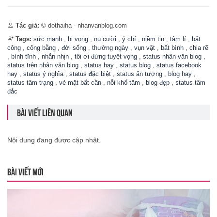
Tác giả:
© dothaiha - nhanvanblog.com
Tags:
sức mạnh
,
hi vọng
,
nụ cười
,
ý chí
,
niềm tin
,
tâm lí
,
bất
công
,
công bằng
,
đời sống
,
thường ngày
,
vụn vặt
,
bất bình
,
chia rẽ
,
bình tĩnh
,
nhẫn nhịn
,
tôi ơi đừng tuyệt vọng
,
status nhân văn blog
,
status trên nhân văn blog
,
status hay
,
status blog
,
status facebook
hay
,
status ý nghĩa
,
status đặc biệt
,
status ấn tượng
,
blog hay
,
status tâm trạng
,
vẻ mặt bất cần
,
nỗi khổ tâm
,
blog đẹp
,
status tâm
đắc
BÀI VIẾT LIÊN QUAN
Nội dung đang được cập nhật.
BÀI VIẾT MỚI