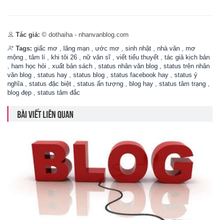
Tác giả:
© dothaiha - nhanvanblog.com
Tags:
giấc mơ
,
lãng mạn
,
ước mơ
,
sinh nhật
,
nhà văn
,
mơ
mộng
,
tâm lí
,
khi tôi 26
,
nữ văn sĩ
,
viết tiểu thuyết
,
tác giả kịch bản
,
ham học hỏi
,
xuất bản sách
,
status nhân văn blog
,
status trên nhân
văn blog
,
status hay
,
status blog
,
status facebook hay
,
status ý
nghĩa
,
status đặc biệt
,
status ấn tượng
,
blog hay
,
status tâm trạng
,
blog đẹp
,
status tâm đắc
BÀI VIẾT LIÊN QUAN