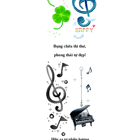
Bụng chứa thi thư,
phong thái tự đẹp!
Hữu xạ tự nhiên hương