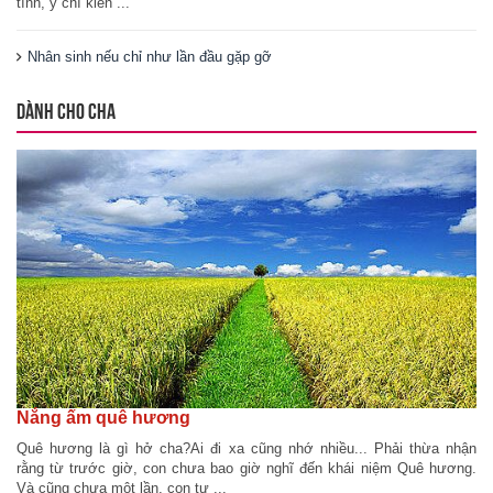
tĩnh, ý chí kiên ...
Nhân sinh nếu chỉ như lần đầu gặp gỡ
DÀNH CHO CHA
Nắng ấm quê hương
Quê hương là gì hở cha?Ai đi xa cũng nhớ nhiều... Phải thừa nhận
rằng từ trước giờ, con chưa bao giờ nghĩ đến khái niệm Quê hương.
Và cũng chưa một lần, con tự ...