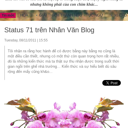
nhưng không phải của con chim khác...
UNG HOA
GIẢI THÍCH THÀNH NGỮ - TỤC NGỮ
90 CÂU THÀNH
Tin mới
Status 71 trên Nhân Văn Blog
Tuesday, 08/11/2011 | 15:55
Tôi nhận ra rằng học hành để có được bằng này bằng nọ cũng là
một điều cần thiết, nhưng có một thứ còn quan trọng hơn rất nhiều,
đó là những kiến thức mà ta thật sự thu nhận được trong suốt thời
gian ngồi trên ghế nhà trường… Kiến thức và sự hiểu biết dù sâu
rộng đến mấy cũng kh&o...