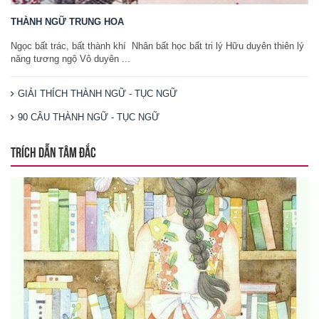
THÀNH NGỮ TRUNG HOA
Ngọc bất trác, bất thành khí Nhân bất học bất tri lý Hữu duyên thiên lý
năng tương ngộ Vô duyên ...
GIẢI THÍCH THÀNH NGỮ - TỤC NGỮ
90 CÂU THÀNH NGỮ - TỤC NGỮ
TRÍCH DẪN TÂM ĐẮC