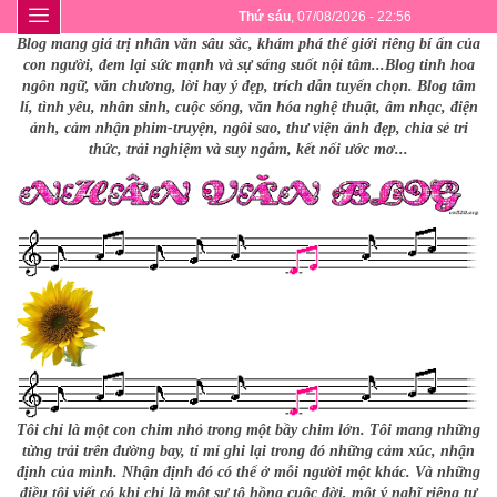
Thứ sáu
, 07/08/2026 - 22:56
Blog mang giá trị nhân văn sâu sắc, khám phá thế giới riêng bí ẩn của
con người, đem lại sức mạnh và sự sáng suốt nội tâm...Blog tinh hoa
ngôn ngữ, văn chương, lời hay ý đẹp, trích dẫn tuyển chọn. Blog tâm
lí, tình yêu, nhân sinh, cuộc sống, văn hóa nghệ thuật, âm nhạc, điện
ảnh, cảm nhận phim-truyện, ngôi sao, thư viện ảnh đẹp, chia sẻ tri
thức, trải nghiệm và suy ngẫm, kết nối ước mơ...
Tôi chỉ là một con chim nhỏ trong một bầy chim lớn. Tôi mang những
từng trải trên đường bay, tỉ mỉ ghi lại trong đó những cảm xúc, nhận
định của mình. Nhận định đó có thể ở mỗi người một khác. Và những
điều tôi viết có khi chỉ là một sự tô hồng cuộc đời, một ý nghĩ riêng tư