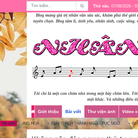
Thứ sáu
, 07/08/2026 - 0
Blog mang giá trị nhân văn sâu sắc, khám phá thế giới 
tuyển chọn. Blog tâm lí, tình yêu, nhân sinh, cuộc sống,
Tôi chỉ là một con chim nhỏ trong một bầy chim lớn. Tô
một khác. Và những điều tôi
Giới thiệu
Bài viết
Thư viện ảnh
Video c
GỮ TRUNG HOA
GIẢI THÍCH THÀNH NGỮ - TỤC NGỮ
90 CÂU 
Tin mới