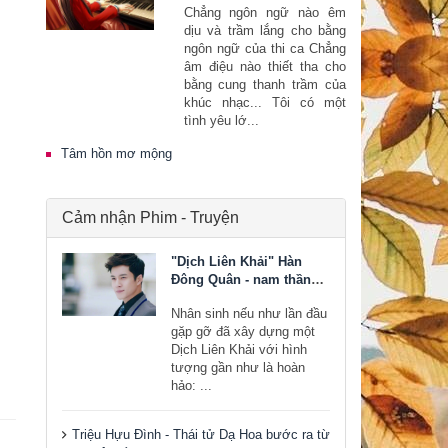
Chẳng ngôn ngữ nào êm
dịu và trầm lắng cho bằng
ngôn ngữ của thi ca Chẳng
âm điệu nào thiết tha cho
bằng cung thanh trầm của
khúc nhạc... Tôi có một
tình yêu lớ...
Tâm hồn mơ mộng
Cảm nhận Phim - Truyện
"Dịch Liên Khải" Hàn
Đông Quân - nam thần
bước ra từ tiểu thuyết
Nhân sinh nếu như lần đầu
gặp gỡ đã xây dựng một
Dịch Liên Khải với hình
tượng gần như là hoàn
hảo: ...
Triệu Hựu Đình - Thái tử Dạ Hoa bước ra từ