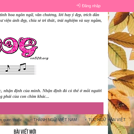
Đăng nhập
tinh hoa ngôn ngữ, văn chương, lời hay ý đẹp, trích dẫn
 viện ảnh đẹp, chia sẻ tri thức, trải nghiệm và suy ngẫm,
úc, nhận định của mình. Nhận định đó có thể ở mỗi người
ng phải của con chim khác...
n thuộc
THÀNH NGỮ VIỆT NAM
TỤC NGỮ HÁN VIỆT
10 C
BÀI VIẾT MỚI