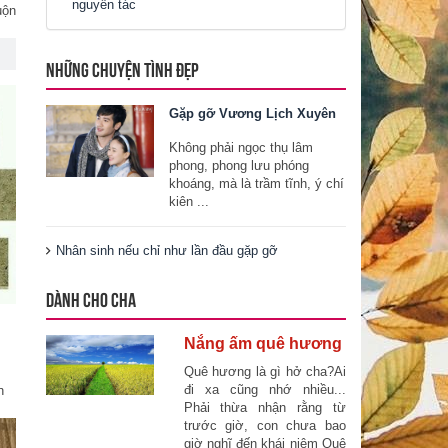
nguyên tác
uộn
NHỮNG CHUYỆN TÌNH ĐẸP
Gặp gỡ Vương Lịch Xuyên
Không phải ngọc thụ lâm
phong, phong lưu phóng
khoáng, mà là trầm tĩnh, ý chí
kiên ...
Nhân sinh nếu chỉ như lần đầu gặp gỡ
DÀNH CHO CHA
Nắng ấm quê hương
Quê hương là gì hở cha?Ai
đi xa cũng nhớ nhiều...
n
Phải thừa nhận rằng từ
trước giờ, con chưa bao
giờ nghĩ đến khái niệm Quê