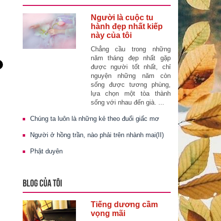
Người là cuộc tu
hành đẹp nhất kiếp
này của tôi
Chẳng cầu trong những
năm tháng đẹp nhất gặp
được người tốt nhất, chỉ
nguyện những năm còn
sống được tương phùng,
lựa chọn một tòa thành
sống với nhau đến già. ...
Chúng ta luôn là những kẻ theo đuổi giấc mơ
Người ở hồng trần, nào phải trên nhành mai(II)
Phật duyên
BLOG CỦA TÔI
Tiếng dương cầm
vọng mãi