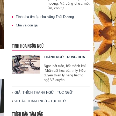
hương. Và cũng chưa một
lần, con tự ...
Tình cha ấm áp như vầng Thái Dương
Cha và con gái
TINH HOA NGÔN NGỮ
THÀNH NGỮ TRUNG HOA
Ngọc bất trác, bất thành khí
Nhân bất học bất tri lý Hữu
duyên thiên lý năng tương
ngộ Vô duyên ...
GIẢI THÍCH THÀNH NGỮ - TỤC NGỮ
90 CÂU THÀNH NGỮ - TỤC NGỮ
TRÍCH DẪN TÂM ĐẮC