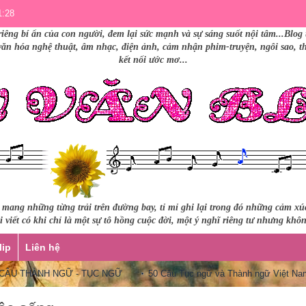
1:28
riêng bí ẩn của con người, đem lại sức mạnh và sự sáng suốt nội tâm...Blog 
 văn hóa nghệ thuật, âm nhạc, điện ảnh, cảm nhận phim-truyện, ngôi sao, thư
kết nối ước mơ...
i mang những từng trải trên đường bay, tỉ mỉ ghi lại trong đó những cảm x
 viết có khi chỉ là một sự tô hồng cuộc đời, một ý nghĩ riêng tư nhưng khô
lip
Liên hệ
THÀNH NGỮ - TỤC NGỮ
50 Câu Tục ngữ và Thành ngữ Việt Nam que