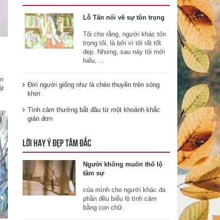
Lỗ Tấn nói về sự tôn trọng
Tôi cho rằng, người khác tôn
trọng tôi, là bởi vì tôi rất tốt
đẹp. Nhưng, sau này tôi mới
hiểu, ...
ến
Đời người giống như là chèo thuyền trên sóng
ật
khơi
Tình cảm thường bắt đầu từ một khoảnh khắc
giản đơn
LỜI HAY Ý ĐẸP TÂM ĐẮC
Người không muốn thổ lộ
tâm sự
của mình cho người khác đa
phần đều biểu lộ tình cảm
bằng con chữ.