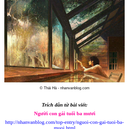
© Thái Hà - nhanvanblog.com
Trích dẫn từ bài viết:
Người con gái tuổi ba mươi
http://nhanvanblog.com/top-entry/nguoi-con-gai-tuoi-ba-
muoi.html