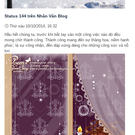
Status 144 trên Nhân Văn Blog
Thứ sáu 10/10/2014, 16:32
Hầu hết chúng ta, trước khi bắt tay vào một công việc nào đó đều
mong chờ thành công. Thành công mang đến sự thăng hoa, niềm hạnh
phúc; là sự công nhận, đền đáp xứng đáng cho những công sức và nỗ
lực ...