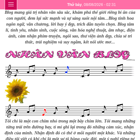
Thứ bảy
, 08/08/2026 - 02:31
Blog mang giá trị nhân văn sâu sắc, khám phá thế giới riêng bí ẩn của
con người, đem lại sức mạnh và sự sáng suốt nội tâm...Blog tinh hoa
ngôn ngữ, văn chương, lời hay ý đẹp, trích dẫn tuyển chọn. Blog tâm
lí, tình yêu, nhân sinh, cuộc sống, văn hóa nghệ thuật, âm nhạc, điện
ảnh, cảm nhận phim-truyện, ngôi sao, thư viện ảnh đẹp, chia sẻ tri
thức, trải nghiệm và suy ngẫm, kết nối ước mơ...
Tôi chỉ là một con chim nhỏ trong một bầy chim lớn. Tôi mang những
từng trải trên đường bay, tỉ mỉ ghi lại trong đó những cảm xúc, nhận
định của mình. Nhận định đó có thể ở mỗi người một khác. Và những
điều tôi viết có khi chỉ là một sự tô hồng cuộc đời, một ý nghĩ riêng tư