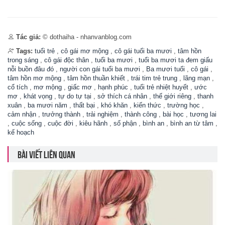
Tác giả:
© dothaiha - nhanvanblog.com
Tags:
tuổi trẻ
,
cô gái mơ mộng
,
cô gái tuổi ba mươi
,
tâm hồn
trong sáng
,
cô gái độc thân
,
tuổi ba mươi
,
tuổi ba mươi ta đem giấu
nỗi buồn đâu đó
,
người con gái tuổi ba mươi
,
Ba mươi tuổi
,
cô gái
,
tâm hồn mơ mộng
,
tâm hồn thuần khiết
,
trái tim trẻ trung
,
lãng mạn
,
cổ tích
,
mơ mộng
,
giấc mơ
,
hạnh phúc
,
tuổi trẻ nhiệt huyết
,
ước
mơ
,
khát vọng
,
tự do tự tại
,
sở thích cá nhân
,
thế giới riêng
,
thanh
xuân
,
ba mươi năm
,
thất bại
,
khó khăn
,
kiến thức
,
trường học
,
cảm nhận
,
trưởng thành
,
trải nghiệm
,
thành công
,
bài học
,
tương lai
,
cuộc sống
,
cuộc đời
,
kiêu hãnh
,
số phận
,
bình an
,
bình an từ tâm
,
kế hoạch
BÀI VIẾT LIÊN QUAN