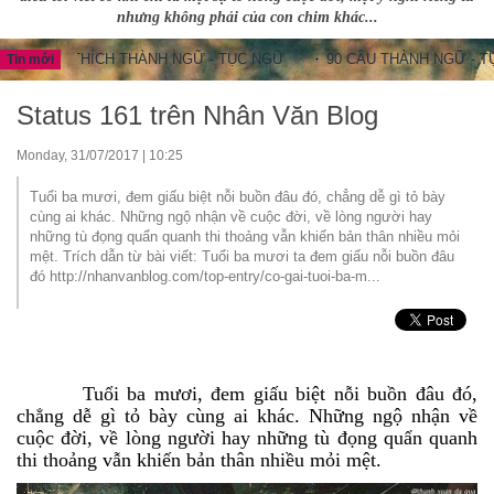
nhưng không phải của con chim khác...
ẢI THÍCH THÀNH NGỮ - TỤC NGỮ
90 CÂU THÀNH NGỮ - TỤC NGỮ
Tin mới
Status 161 trên Nhân Văn Blog
Monday, 31/07/2017 | 10:25
Tuổi ba mươi, đem giấu biệt nỗi buồn đâu đó, chẳng dễ gì tỏ bày
cùng ai khác. Những ngộ nhận về cuộc đời, về lòng người hay
những tù đọng quẩn quanh thi thoảng vẫn khiến bản thân nhiều mỏi
mệt. Trích dẫn từ bài viết: Tuổi ba mươi ta đem giấu nỗi buồn đâu
đó http://nhanvanblog.com/top-entry/co-gai-tuoi-ba-m...
Tuổi ba mươi, đem giấu biệt nỗi buồn đâu đó,
chẳng dễ gì tỏ bày cùng ai khác. Những ngộ nhận về
cuộc đời, về lòng người hay những tù đọng quẩn quanh
thi thoảng vẫn khiến bản thân nhiều mỏi mệt.