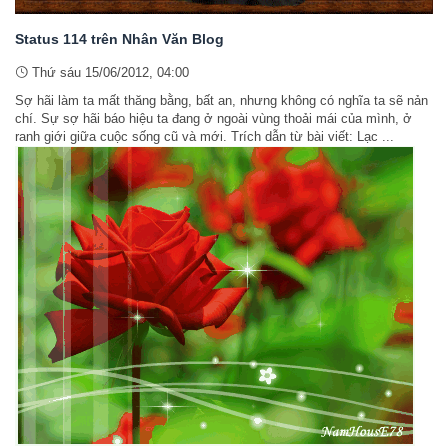
Status 114 trên Nhân Văn Blog
Thứ sáu 15/06/2012, 04:00
Sợ hãi làm ta mất thăng bằng, bất an, nhưng không có nghĩa ta sẽ nản
chí. Sự sợ hãi báo hiệu ta đang ở ngoài vùng thoải mái của mình, ở
ranh giới giữa cuộc sống cũ và mới. Trích dẫn từ bài viết: Lạc ...