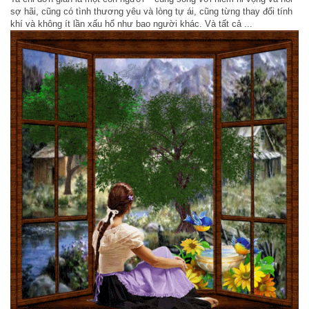
sợ hãi, cũng có tình thương yêu và lòng tự ái, cũng từng thay đổi tính
khí và không ít lần xấu hổ như bao người khác. Và tất cả ...