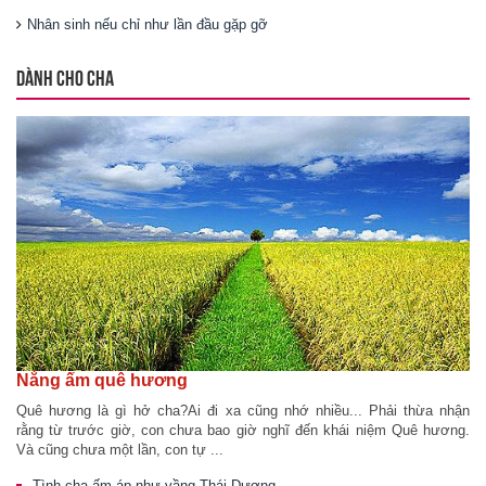
Nhân sinh nếu chỉ như lần đầu gặp gỡ
DÀNH CHO CHA
Nắng ấm quê hương
Quê hương là gì hở cha?Ai đi xa cũng nhớ nhiều... Phải thừa nhận
rằng từ trước giờ, con chưa bao giờ nghĩ đến khái niệm Quê hương.
Và cũng chưa một lần, con tự ...
Tình cha ấm áp như vầng Thái Dương