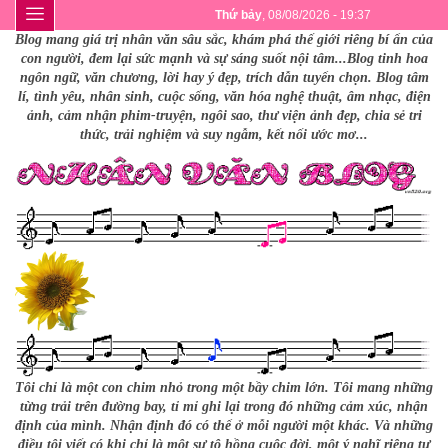
Thứ bảy
, 08/08/2026 - 19:37
Blog mang giá trị nhân văn sâu sắc, khám phá thế giới riêng bí ẩn của
con người, đem lại sức mạnh và sự sáng suốt nội tâm...Blog tinh hoa
ngôn ngữ, văn chương, lời hay ý đẹp, trích dẫn tuyển chọn. Blog tâm
lí, tình yêu, nhân sinh, cuộc sống, văn hóa nghệ thuật, âm nhạc, điện
ảnh, cảm nhận phim-truyện, ngôi sao, thư viện ảnh đẹp, chia sẻ tri
thức, trải nghiệm và suy ngẫm, kết nối ước mơ...
Tôi chỉ là một con chim nhỏ trong một bầy chim lớn. Tôi mang những
từng trải trên đường bay, tỉ mỉ ghi lại trong đó những cảm xúc, nhận
định của mình. Nhận định đó có thể ở mỗi người một khác. Và những
điều tôi viết có khi chỉ là một sự tô hồng cuộc đời, một ý nghĩ riêng tư