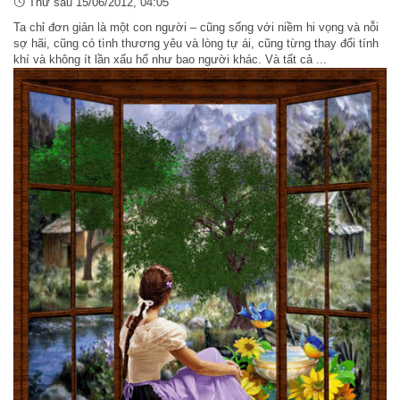
Thứ sáu 15/06/2012, 04:05
Ta chỉ đơn giản là một con người – cũng sống với niềm hi vọng và nỗi
sợ hãi, cũng có tình thương yêu và lòng tự ái, cũng từng thay đổi tính
khí và không ít lần xấu hổ như bao người khác. Và tất cả ...