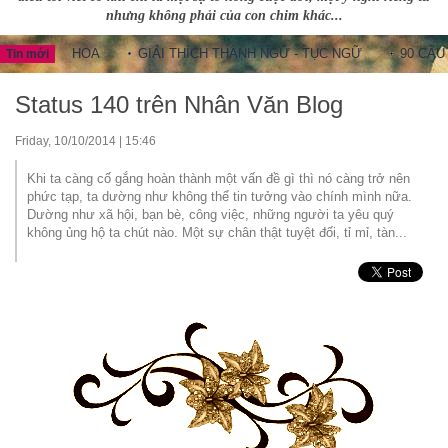
nhưng không phải của con chim khác...
NG HOA
GIẢI THÍCH THÀNH NGỮ - TỤC NGỮ
90 CÂU THÀNH 
Tin mới
Status 140 trên Nhân Văn Blog
Friday, 10/10/2014 | 15:46
Khi ta càng cố gắng hoàn thành một vấn đề gì thì nó càng trở nên
phức tạp, ta dường như không thể tin tưởng vào chính mình nữa.
Dường như xã hội, bạn bè, công việc, những người ta yêu quý
không ủng hộ ta chút nào. Một sự chân thật tuyệt đối, tỉ mỉ, tàn...