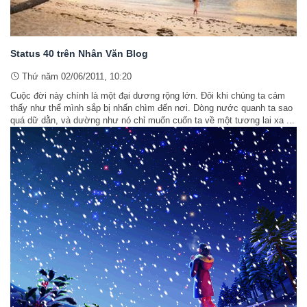
Status 40 trên Nhân Văn Blog
Thứ năm 02/06/2011, 10:20
Cuộc đời này chính là một đại dương rộng lớn. Đôi khi chúng ta cảm
thấy như thể mình sắp bị nhấn chìm đến nơi. Dòng nước quanh ta sao
quá dữ dằn, và dường như nó chỉ muốn cuốn ta về một tương lai xa ...