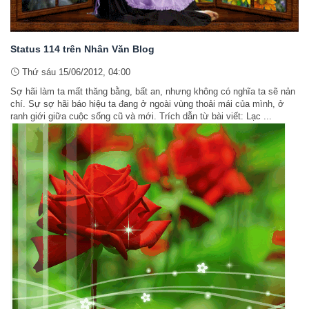
Status 114 trên Nhân Văn Blog
Thứ sáu 15/06/2012, 04:00
Sợ hãi làm ta mất thăng bằng, bất an, nhưng không có nghĩa ta sẽ nản
chí. Sự sợ hãi báo hiệu ta đang ở ngoài vùng thoải mái của mình, ở
ranh giới giữa cuộc sống cũ và mới. Trích dẫn từ bài viết: Lạc ...