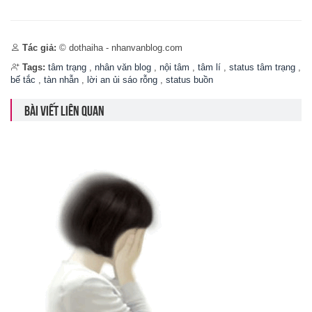
Tác giả:
© dothaiha - nhanvanblog.com
Tags:
tâm trạng
,
nhân văn blog
,
nội tâm
,
tâm lí
,
status tâm trạng
,
bế tắc
,
tàn nhẫn
,
lời an ủi sáo rỗng
,
status buồn
BÀI VIẾT LIÊN QUAN