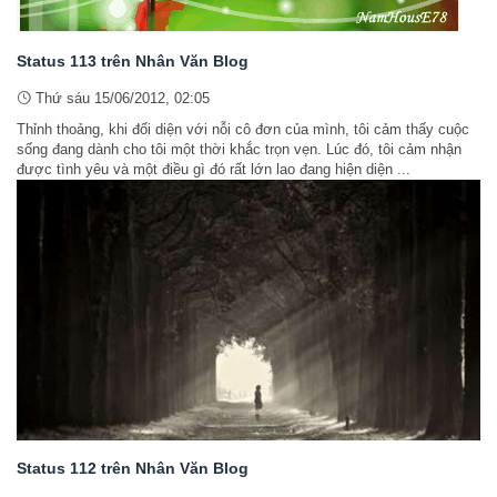
Status 113 trên Nhân Văn Blog
Thứ sáu 15/06/2012, 02:05
Thỉnh thoảng, khi đối diện với nỗi cô đơn của mình, tôi cảm thấy cuộc
sống đang dành cho tôi một thời khắc trọn vẹn. Lúc đó, tôi cảm nhận
được tình yêu và một điều gì đó rất lớn lao đang hiện diện ...
Status 112 trên Nhân Văn Blog