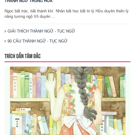
THÀNH NGỮ TRUNG HOA
Ngọc bất trác, bất thành khí Nhân bất học bất tri lý Hữu duyên thiên lý
năng tương ngộ Vô duyên ...
GIẢI THÍCH THÀNH NGỮ - TỤC NGỮ
90 CÂU THÀNH NGỮ - TỤC NGỮ
TRÍCH DẪN TÂM ĐẮC