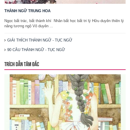
THÀNH NGỮ TRUNG HOA
Ngọc bất trác, bất thành khí Nhân bất học bất tri lý Hữu duyên thiên lý
năng tương ngộ Vô duyên ...
GIẢI THÍCH THÀNH NGỮ - TỤC NGỮ
90 CÂU THÀNH NGỮ - TỤC NGỮ
TRÍCH DẪN TÂM ĐẮC