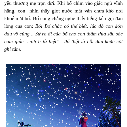
yêu thương mẹ trọn đời. Khi bố chìm vào giấc ngủ vĩnh
hằng, con nhìn thấy giọt nước mắt vẫn chưa khô nơi
khoé mắt bố. Bố cũng chẳng nghe thấy tiếng kêu gọi đau
lòng của con:
Bố! Bố chắc có thể biết, lúc đó con đớn
đau vô cùng... Sự ra đi của bố cho con thấm thía sâu sắc
cảm giác "sinh li tử biệt" - đó thật là nỗi đau khắc cốt
ghi tâm.