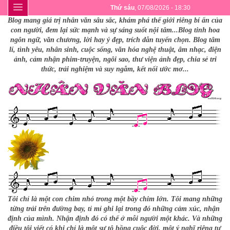
Thứ sáu
, 07/08/2026 - 18:30
Blog mang giá trị nhân văn sâu sắc, khám phá thế giới riêng bí ẩn của
con người, đem lại sức mạnh và sự sáng suốt nội tâm...Blog tinh hoa
ngôn ngữ, văn chương, lời hay ý đẹp, trích dẫn tuyển chọn. Blog tâm
lí, tình yêu, nhân sinh, cuộc sống, văn hóa nghệ thuật, âm nhạc, điện
ảnh, cảm nhận phim-truyện, ngôi sao, thư viện ảnh đẹp, chia sẻ tri
thức, trải nghiệm và suy ngẫm, kết nối ước mơ...
Tôi chỉ là một con chim nhỏ trong một bầy chim lớn. Tôi mang những
từng trải trên đường bay, tỉ mỉ ghi lại trong đó những cảm xúc, nhận
định của mình. Nhận định đó có thể ở mỗi người một khác. Và những
điều tôi viết có khi chỉ là một sự tô hồng cuộc đời, một ý nghĩ riêng tư