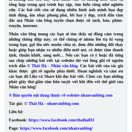
tổng hợp trong quá trình học tập, tìm hiểu cũng như nghiên
cứu.
Các bài viết còn sử dụng nhiều hình ảnh minh họa đẹp
sinh động, âm nhạc phong phú, lời hay ý đẹp, trích dẫn tâm
đắc mà Nhân văn blog tuyển chọn được từ sách, báo, phim-
truyện, internet.
Nhân văn blog mong các bạn sẽ tìm thấy sự đồng cảm trong
những thông điệp này; có thể chúng sẽ nhóm lên tia hi vọng
trong bạn, gợi lên ước muốn chia sẻ, đem đến những đổi thay
hoặc giúp bạn nhận ra nhiều điều mới mẻ, có được tâm thanh
tịnh, thuần khiết, sáng suốt... Nếu các bạn có ý hoặc đã từng
sao chép những bài viết tại website thì vui lòng ghi rõ nguồn
trích dẫn
©
Thái Hà - Nhân văn blog
. Các bài viết của tác giả
khác được ghi rõ nguồn phía dưới. Hoan nghênh và cảm ơn
các bạn đã Like và Share khi đọc bài viết. Chúc các bạn những
phút giây thư giãn tâm hồn tuyệt vời khi đến với thế giới của
Nhân văn blog!
® Bản quyền nội dung thuộc về website nhanvanblog.com
Tác giả:
©
Thái Hà - nhanvanblog.com
Liên hệ:
Facebook:
https://www.facebook.com/thaiha811
Page:
https://www.facebook.com/nhanvanblog/