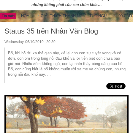
nhưng không phải của con chim khác...
UNG HOA
GIẢI THÍCH THÀNH NGỮ - TỤC NGỮ
90 CÂU THÀNH
Tin mới
Status 35 trên Nhân Văn Blog
Wednesday, 06/10/2010 | 20:30
Bố, khi bố rời xa thế gian này, để lại cho con sự tuyệt vọng và cô
đơn, con ôm trong lòng nỗi đau khổ và lời tiễn biệt con chưa bao
giờ nói. Nhiều đêm không ngủ, con lại nhìn thấy bóng dáng của bố.
Bố, con cũng biết là bố không muốn rời xa mẹ và chúng con, nhưng
trong nỗi đau khổ này, ...