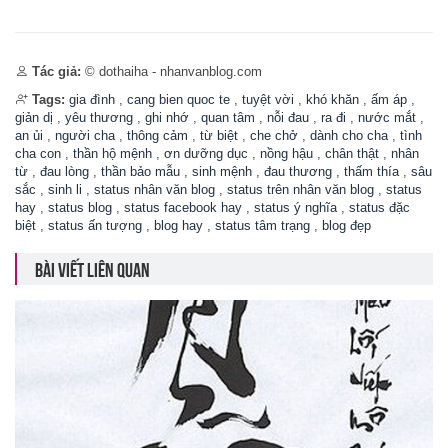
Tác giả:
© dothaiha - nhanvanblog.com
Tags:
gia đình
,
cang bien quoc te
,
tuyệt vời
,
khó khăn
,
ấm áp
,
giản dị
,
yêu thương
,
ghi nhớ
,
quan tâm
,
nỗi đau
,
ra đi
,
nước mắt
,
an ủi
,
người cha
,
thông cảm
,
từ biệt
,
che chở
,
dành cho cha
,
tình
cha con
,
thần hộ mệnh
,
ơn dưỡng dục
,
nồng hậu
,
chân thật
,
nhân
từ
,
đau lòng
,
thần bảo mẫu
,
sinh mệnh
,
đau thương
,
thấm thía
,
sâu
sắc
,
sinh li
,
status nhân văn blog
,
status trên nhân văn blog
,
status
hay
,
status blog
,
status facebook hay
,
status ý nghĩa
,
status đặc
biệt
,
status ấn tượng
,
blog hay
,
status tâm trạng
,
blog đẹp
BÀI VIẾT LIÊN QUAN