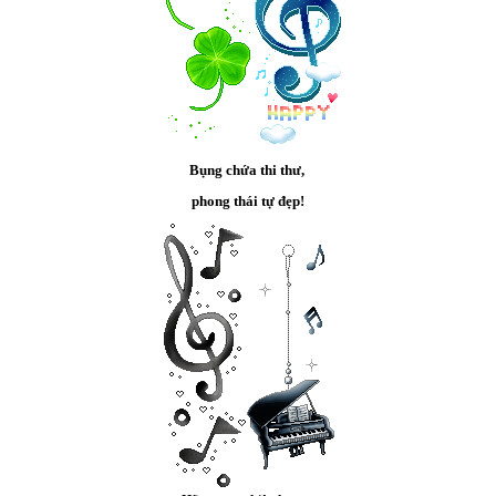
Bụng chứa thi thư,
phong thái tự đẹp!