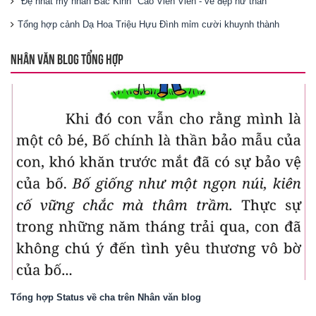
"Đệ nhất mỹ nhân Bắc Kinh" Cao Viên Viên - vẻ đẹp nữ thần
Tổng hợp cảnh Dạ Hoa Triệu Hựu Đình mỉm cười khuynh thành
NHÂN VĂN BLOG TỔNG HỢP
Tổng hợp Status về cha trên Nhân văn blog