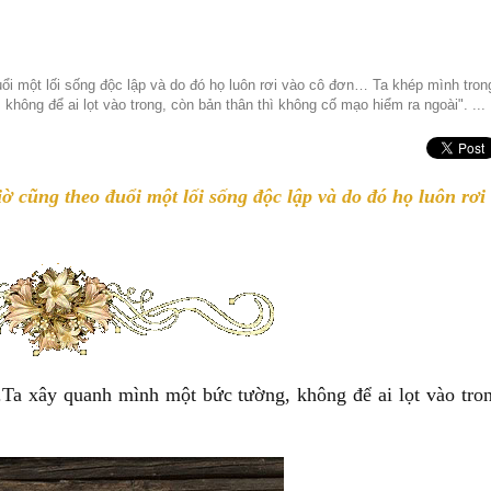
i một lối sống độc lập và do đó họ luôn rơi vào cô đơn… Ta khép mình tron
không để ai lọt vào trong, còn bản thân thì không cố mạo hiểm ra ngoài". ...
 cũng theo đuổi một lối sống độc lập và do đó họ luôn rơi
Ta xây quanh mình một bức tường, không để ai lọt vào tro
.