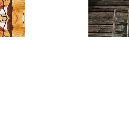
Ta vùi tâm trí trong một thế giới hoàn toàn 
những triền miên tưởng tượng... Tâm hồn ta qu
mình!