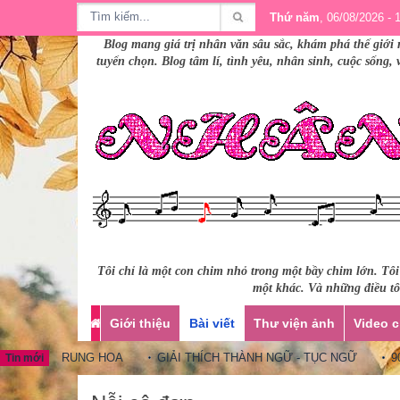
Thứ năm
, 06/08/2026 - 
Blog mang giá trị nhân văn sâu sắc, khám phá thế giới 
tuyển chọn. Blog tâm lí, tình yêu, nhân sinh, cuộc sống,
Tôi chỉ là một con chim nhỏ trong một bầy chim lớn. Tô
một khác. Và những điều tôi
Giới thiệu
Bài viết
Thư viện ảnh
Video c
H NGỮ TRUNG HOA
GIẢI THÍCH THÀNH NGỮ - TỤC NGỮ
90 
Tin mới