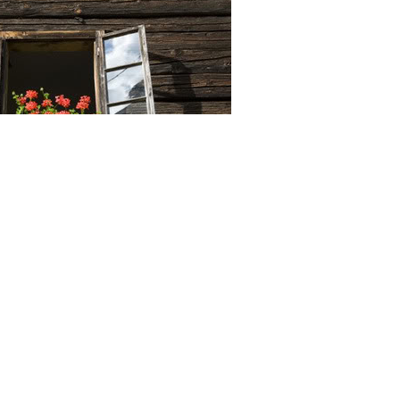
khác, một thế giới ảo của âm nhạc, văn chương, phim ảnh, 
ay lưng với thực tại và thỏa mãn với những thứ triết lí - 