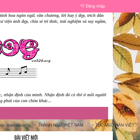
Đăng nhập
tinh hoa ngôn ngữ, văn chương, lời hay ý đẹp, trích dẫn
 viện ảnh đẹp, chia sẻ tri thức, trải nghiệm và suy ngẫm,
úc, nhận định của mình. Nhận định đó có thể ở mỗi người
ng phải của con chim khác...
 quen thuộc
THÀNH NGỮ VIỆT NAM
TỤC NGỮ HÁN VIỆT
BÀI VIẾT MỚI