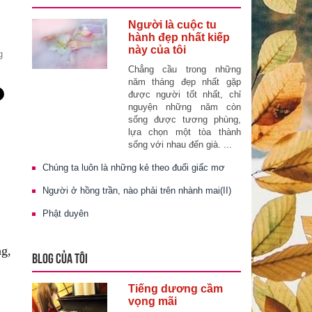
Người là cuộc tu
hành đẹp nhất kiếp
này của tôi
g
Chẳng cầu trong những
năm tháng đẹp nhất gặp
được người tốt nhất, chỉ
nguyện những năm còn
sống được tương phùng,
lựa chọn một tòa thành
sống với nhau đến già. ...
Chúng ta luôn là những kẻ theo đuổi giấc mơ
Người ở hồng trần, nào phải trên nhành mai(II)
Phật duyên
ng,
BLOG CỦA TÔI
Tiếng dương cầm
vọng mãi