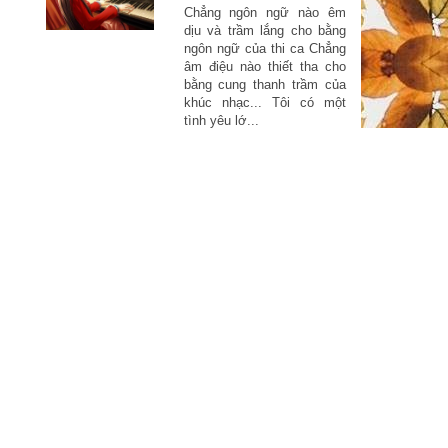
Chẳng ngôn ngữ nào êm
dịu và trầm lắng cho bằng
ngôn ngữ của thi ca Chẳng
âm điệu nào thiết tha cho
bằng cung thanh trầm của
khúc nhạc... Tôi có một
tình yêu lớ...
Tâm hồn mơ mộng
Cảm nhận Phim - Truyện
"Dịch Liên Khải" Hàn
của
Đông Quân - nam thần
bước ra từ tiểu thuyết
một
Nhân sinh nếu như lần đầu
gặp gỡ đã xây dựng một
Dịch Liên Khải với hình
tượng gần như là hoàn
hảo: ...
Triệu Hựu Đình - Thái tử Dạ Hoa bước ra từ