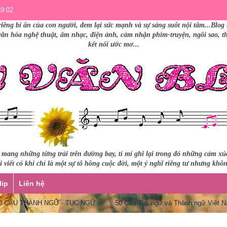
19:02
riêng bí ẩn của con người, đem lại sức mạnh và sự sáng suốt nội tâm...Blog 
 văn hóa nghệ thuật, âm nhạc, điện ảnh, cảm nhận phim-truyện, ngôi sao, thư
kết nối ước mơ...
i mang những từng trải trên đường bay, tỉ mỉ ghi lại trong đó những cảm x
 viết có khi chỉ là một sự tô hồng cuộc đời, một ý nghĩ riêng tư nhưng khô
lip
Liên hệ
CÂU THÀNH NGỮ - TỤC NGỮ
50 Câu Tục ngữ và Thành ngữ Việt Nam