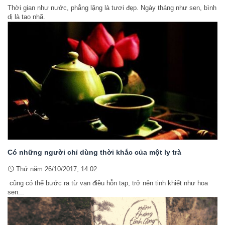
Thời gian như nước, phẳng lặng là tươi đẹp. Ngày tháng như sen, bình
dị là tao nhã.
Có những người chỉ dùng thời khắc của một ly trà
Thứ năm 26/10/2017, 14:02
cũng có thể bước ra từ vạn điều hỗn tạp, trở nên tinh khiết như hoa
sen...