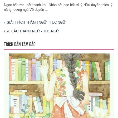
Ngọc bất trác, bất thành khí Nhân bất học bất tri lý Hữu duyên thiên lý
năng tương ngộ Vô duyên ...
GIẢI THÍCH THÀNH NGỮ - TỤC NGỮ
90 CÂU THÀNH NGỮ - TỤC NGỮ
TRÍCH DẪN TÂM ĐẮC