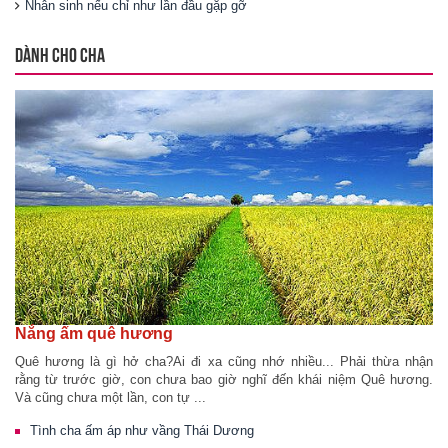
Nhân sinh nếu chỉ như lần đầu gặp gỡ
DÀNH CHO CHA
Nắng ấm quê hương
Quê hương là gì hở cha?Ai đi xa cũng nhớ nhiều... Phải thừa nhận
rằng từ trước giờ, con chưa bao giờ nghĩ đến khái niệm Quê hương.
Và cũng chưa một lần, con tự ...
Tình cha ấm áp như vầng Thái Dương