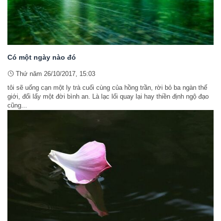
Có một ngày nào đó
Thứ năm 26/10/2017, 15:03
tôi sẽ uống cạn một ly trà cuối cùng của hồng trần, rời bỏ ba ngàn thế
giới, đổi lấy một đời bình an. Là lạc lối quay lại hay thiền định ngộ đạo
cũng...