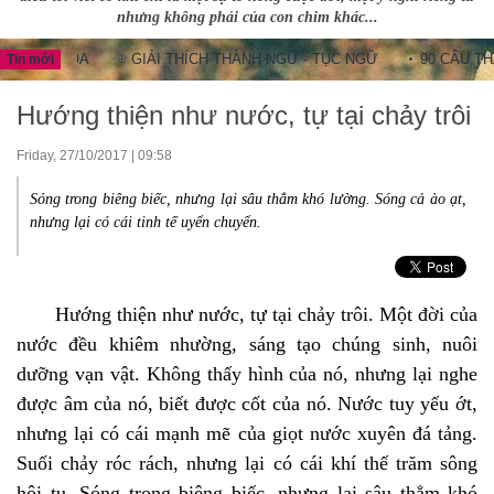
nhưng không phải của con chim khác...
G HOA
GIẢI THÍCH THÀNH NGỮ - TỤC NGỮ
90 CÂU THÀNH N
Tin mới
Hướng thiện như nước, tự tại chảy trôi
Friday, 27/10/2017 | 09:58
Sóng trong biêng biếc, nhưng lại sâu thẳm khó lường. Sóng cả ào ạt,
nhưng lại có cái tinh tế uyển chuyển.
Hướng thiện như nước, tự tại chảy trôi. Một đời của
nước đều khiêm nhường, sáng tạo chúng sinh, nuôi
dưỡng vạn vật. Không thấy hình của nó, nhưng lại nghe
được âm của nó, biết được cốt của nó. Nước tuy yếu ớt,
nhưng lại có cái mạnh mẽ của giọt nước xuyên đá tảng.
Suối chảy róc rách, nhưng lại có cái khí thế trăm sông
hội tụ. Sóng trong biêng biếc, nhưng lại sâu thẳm khó