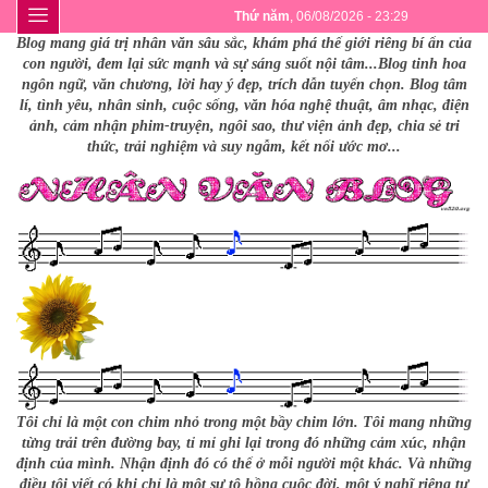
Thứ năm
, 06/08/2026 - 23:29
Blog mang giá trị nhân văn sâu sắc, khám phá thế giới riêng bí ẩn của
con người, đem lại sức mạnh và sự sáng suốt nội tâm...Blog tinh hoa
ngôn ngữ, văn chương, lời hay ý đẹp, trích dẫn tuyển chọn. Blog tâm
lí, tình yêu, nhân sinh, cuộc sống, văn hóa nghệ thuật, âm nhạc, điện
ảnh, cảm nhận phim-truyện, ngôi sao, thư viện ảnh đẹp, chia sẻ tri
thức, trải nghiệm và suy ngẫm, kết nối ước mơ...
Tôi chỉ là một con chim nhỏ trong một bầy chim lớn. Tôi mang những
từng trải trên đường bay, tỉ mỉ ghi lại trong đó những cảm xúc, nhận
định của mình. Nhận định đó có thể ở mỗi người một khác. Và những
điều tôi viết có khi chỉ là một sự tô hồng cuộc đời, một ý nghĩ riêng tư