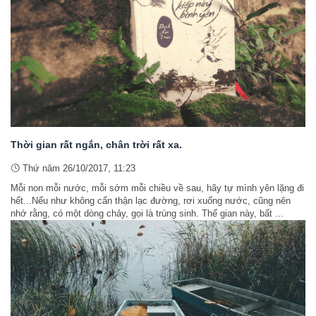
Thời gian rất ngắn, chân trời rất xa.
Thứ năm 26/10/2017, 11:23
Mỗi non mỗi nước, mỗi sớm mỗi chiều về sau, hãy tự mình yên lặng đi
hết...Nếu như không cẩn thận lạc đường, rơi xuống nước, cũng nên
nhớ rằng, có một dòng chảy, gọi là trùng sinh. Thế gian này, bất ...