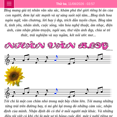
Thứ ba
, 11/08/2026 - 03:57
Blog mang giá trị nhân văn sâu sắc, khám phá thế giới riêng bí ẩn của
con người, đem lại sức mạnh và sự sáng suốt nội tâm...Blog tinh hoa
ngôn ngữ, văn chương, lời hay ý đẹp, trích dẫn tuyển chọn. Blog tâm
lí, tình yêu, nhân sinh, cuộc sống, văn hóa nghệ thuật, âm nhạc, điện
ảnh, cảm nhận phim-truyện, ngôi sao, thư viện ảnh đẹp, chia sẻ tri
thức, trải nghiệm và suy ngẫm, kết nối ước mơ...
Tôi chỉ là một con chim nhỏ trong một bầy chim lớn. Tôi mang những
từng trải trên đường bay, tỉ mỉ ghi lại trong đó những cảm xúc, nhận
định của mình. Nhận định đó có thể ở mỗi người một khác. Và những
điều tôi viết có khi chỉ là một sự tô hồng cuộc đời, một ý nghĩ riêng tư