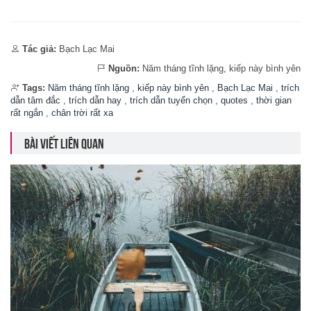
Tác giả:
Bạch Lạc Mai
Nguồn:
Năm tháng tĩnh lặng, kiếp này bình yên
Tags:
Năm tháng tĩnh lặng
,
kiếp này bình yên
,
Bạch Lạc Mai
,
trích
dẫn tâm đắc
,
trích dẫn hay
,
trích dẫn tuyển chọn
,
quotes
,
thời gian
rất ngắn
,
chân trời rất xa
BÀI VIẾT LIÊN QUAN