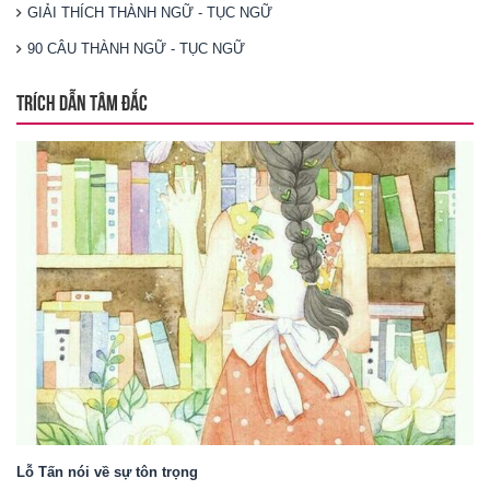
GIẢI THÍCH THÀNH NGỮ - TỤC NGỮ
90 CÂU THÀNH NGỮ - TỤC NGỮ
TRÍCH DẪN TÂM ĐẮC
Lỗ Tấn nói về sự tôn trọng