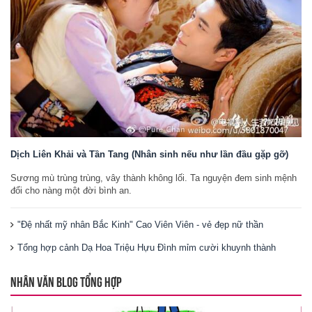
Dịch Liên Khải và Tần Tang (Nhân sinh nếu như lần đầu gặp gỡ)
Sương mù trùng trùng, vây thành không lối. Ta nguyện đem sinh mệnh
đổi cho nàng một đời bình an.
"Đệ nhất mỹ nhân Bắc Kinh" Cao Viên Viên - vẻ đẹp nữ thần
Tổng hợp cảnh Dạ Hoa Triệu Hựu Đình mỉm cười khuynh thành
NHÂN VĂN BLOG TỔNG HỢP