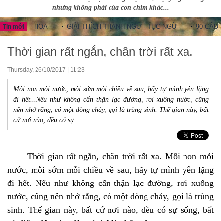
nhưng không phải của con chim khác...
UNG HOA
GIẢI THÍCH THÀNH NGỮ - TỤC NGỮ
90 CÂU THÀN
Tin mới
Thời gian rất ngắn, chân trời rất xa.
Thursday, 26/10/2017 | 11:23
Mỗi non mỗi nước, mỗi sớm mỗi chiều về sau, hãy tự mình yên lặng
đi hết...Nếu như không cẩn thận lạc đường, rơi xuống nước, cũng
nên nhớ rằng, có một dòng chảy, gọi là trùng sinh. Thế gian này, bất
cứ nơi nào, đều có sự...
Thời gian rất ngắn, chân trời rất xa. Mỗi non mỗi
nước, mỗi sớm mỗi chiều về sau, hãy tự mình yên lặng
đi hết. Nếu như không cẩn thận lạc đường, rơi xuống
nước, cũng nên nhớ rằng, có một dòng chảy, gọi là trùng
sinh. Thế gian này, bất cứ nơi nào, đều có sự sống, bất