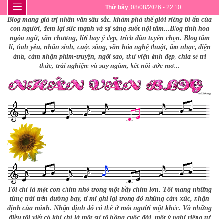
Thứ bảy
, 08/08/2026 - 22:10
Blog mang giá trị nhân văn sâu sắc, khám phá thế giới riêng bí ẩn của
con người, đem lại sức mạnh và sự sáng suốt nội tâm...Blog tinh hoa
ngôn ngữ, văn chương, lời hay ý đẹp, trích dẫn tuyển chọn. Blog tâm
lí, tình yêu, nhân sinh, cuộc sống, văn hóa nghệ thuật, âm nhạc, điện
ảnh, cảm nhận phim-truyện, ngôi sao, thư viện ảnh đẹp, chia sẻ tri
thức, trải nghiệm và suy ngẫm, kết nối ước mơ...
Tôi chỉ là một con chim nhỏ trong một bầy chim lớn. Tôi mang những
từng trải trên đường bay, tỉ mỉ ghi lại trong đó những cảm xúc, nhận
định của mình. Nhận định đó có thể ở mỗi người một khác. Và những
điều tôi viết có khi chỉ là một sự tô hồng cuộc đời, một ý nghĩ riêng tư