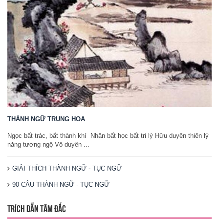
THÀNH NGỮ TRUNG HOA
Ngọc bất trác, bất thành khí Nhân bất học bất tri lý Hữu duyên thiên lý
năng tương ngộ Vô duyên ...
GIẢI THÍCH THÀNH NGỮ - TỤC NGỮ
90 CÂU THÀNH NGỮ - TỤC NGỮ
TRÍCH DẪN TÂM ĐẮC