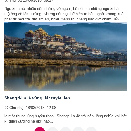
Thứ ba 10/04/2018, 09:17
Người ta nói nhiều đến những vẻ ngoài, bề nổi mà những người hâm
mộ ông đã lầm tưởng. Nhưng nếu sự thể hiện ra bên ngoài không xuất
phát từ một trái tim ấm áp, nhiệt thành thì chẳng bao giờ chạm đến ...
Shangri-La là vùng đất tuyệt đẹp
Chủ nhật 18/03/2018, 12:08
là một thung lũng huyền thoại, Shangri-La đã trở nên đồng nghĩa với bất
kì thiên đường hạ giới nào...