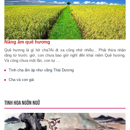
Nắng ấm quê hương
Quê hương là gì hở cha?Ai đi xa cũng nhớ nhiều... Phải thừa nhận
rằng từ trước giờ, con chưa bao giờ nghĩ đến khái niệm Quê hương.
Và cũng chưa một lần, con tự ...
Tình cha ấm áp như vầng Thái Dương
Cha và con gái
TINH HOA NGÔN NGỮ