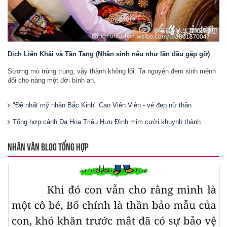
Dịch Liên Khải và Tần Tang (Nhân sinh nếu như lần đầu gặp gỡ)
Sương mù trùng trùng, vây thành không lối. Ta nguyện đem sinh mệnh
đổi cho nàng một đời bình an.
"Đệ nhất mỹ nhân Bắc Kinh" Cao Viên Viên - vẻ đẹp nữ thần
Tổng hợp cảnh Dạ Hoa Triệu Hựu Đình mỉm cười khuynh thành
NHÂN VĂN BLOG TỔNG HỢP