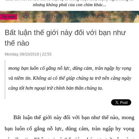
nhưng không phải của con chim khác...
NG HOA
GIẢI THÍCH THÀNH NGỮ - TỤC NGỮ
90 CÂU THÀNH 
Tin mới
Bất luận thế giới này đối với bạn như
thế nào
Monday, 08/10/2018 | 22:55
mong bạn luôn cố gắng nỗ lực, dũng cảm, tràn ngập hy vọng
và niềm tin. Không ai có thể giúp chúng ta trở nên càng ngày
càng tốt hơn ngoại trừ chính bản thân chúng ta.
Bất luận thế giới này đối với bạn như thế nào, mong
bạn luôn cố gắng nỗ lực, dũng cảm, tràn ngập hy vọng