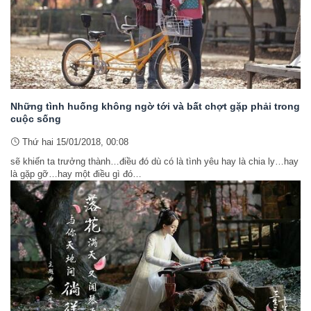
Những tình huống không ngờ tới và bất chợt gặp phải trong
cuộc sống
Thứ hai 15/01/2018, 00:08
sẽ khiến ta trưởng thành…điều đó dù có là tình yêu hay là chia ly…hay
là gặp gỡ…hay một điều gì đó…