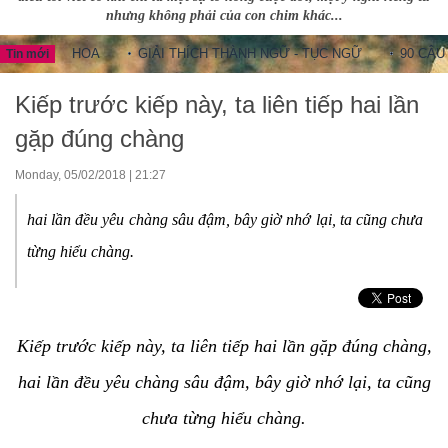
nhưng không phải của con chim khác...
NG HOA
GIẢI THÍCH THÀNH NGỮ - TỤC NGỮ
90 CÂU THÀNH 
Tin mới
Kiếp trước kiếp này, ta liên tiếp hai lần
gặp đúng chàng
Monday, 05/02/2018 | 21:27
hai lần đều yêu chàng sâu đậm, bây giờ nhớ lại, ta cũng chưa
từng hiểu chàng.
Kiếp trước kiếp này, ta liên tiếp hai lần gặp đúng chàng,
hai lần đều yêu chàng sâu đậm, bây giờ nhớ lại, ta cũng
chưa từng hiểu chàng.