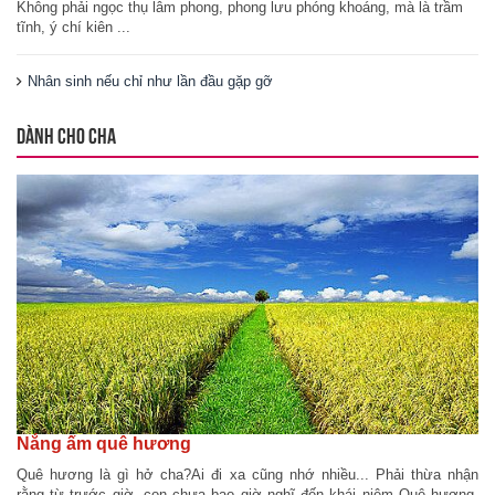
Không phải ngọc thụ lâm phong, phong lưu phóng khoáng, mà là trầm
tĩnh, ý chí kiên ...
Nhân sinh nếu chỉ như lần đầu gặp gỡ
DÀNH CHO CHA
Nắng ấm quê hương
Quê hương là gì hở cha?Ai đi xa cũng nhớ nhiều... Phải thừa nhận
rằng từ trước giờ, con chưa bao giờ nghĩ đến khái niệm Quê hương.