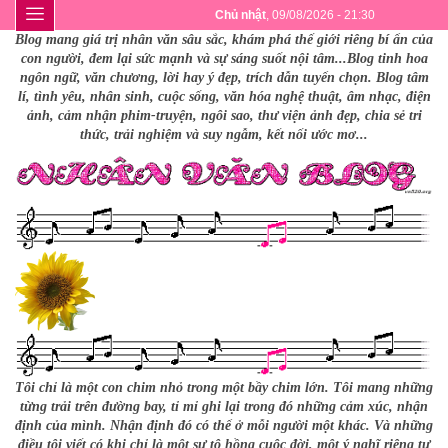
Chủ nhật
, 09/08/2026 - 21:30
Blog mang giá trị nhân văn sâu sắc, khám phá thế giới riêng bí ẩn của
con người, đem lại sức mạnh và sự sáng suốt nội tâm...Blog tinh hoa
ngôn ngữ, văn chương, lời hay ý đẹp, trích dẫn tuyển chọn. Blog tâm
lí, tình yêu, nhân sinh, cuộc sống, văn hóa nghệ thuật, âm nhạc, điện
ảnh, cảm nhận phim-truyện, ngôi sao, thư viện ảnh đẹp, chia sẻ tri
thức, trải nghiệm và suy ngẫm, kết nối ước mơ...
Tôi chỉ là một con chim nhỏ trong một bầy chim lớn. Tôi mang những
từng trải trên đường bay, tỉ mỉ ghi lại trong đó những cảm xúc, nhận
định của mình. Nhận định đó có thể ở mỗi người một khác. Và những
điều tôi viết có khi chỉ là một sự tô hồng cuộc đời, một ý nghĩ riêng tư