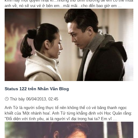
kính hay một quyển nhật kí...những thứ bình thường để em có thể mua
anh về, nó sẽ vui vẻ ở bên em...mãi mãi...cho đến bao giờ em ...
Status 122 trên Nhân Văn Blog
Thứ bảy 06/04/2013, 02:45
Anh Tử là người sống thực tế nên không thể có vẻ băng thanh ngọc
khiết của 'Một nhành hoa'. Anh Tử từng khẳng định với Học Quân rằng:
"Đối diện với tình yêu, ai là người vĩ đại trong hai ta? Em vĩ ...