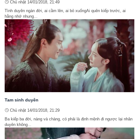
Chủ nhật 14/01/2018, 21:49
Tình duyên ngàn đời, ai cầm lên, ai bỏ xuốngAi quên kiếp trước, ai
hằng nhớ nhung...
Tam sinh duyên
Chủ nhật 14/01/2018, 21:29
Ba kiếp ba đời, nàng và chàng, có phải là định mệnh đi ngược lại nhân
duyên không...