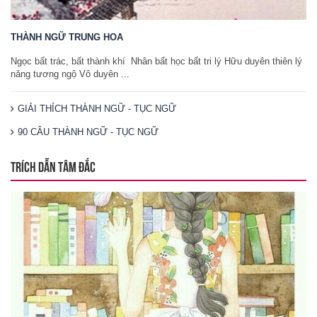
THÀNH NGỮ TRUNG HOA
Ngọc bất trác, bất thành khí Nhân bất học bất tri lý Hữu duyên thiên lý
năng tương ngộ Vô duyên ...
GIẢI THÍCH THÀNH NGỮ - TỤC NGỮ
90 CÂU THÀNH NGỮ - TỤC NGỮ
TRÍCH DẪN TÂM ĐẮC