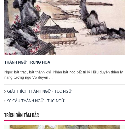
THÀNH NGỮ TRUNG HOA
Ngọc bất trác, bất thành khí Nhân bất học bất tri lý Hữu duyên thiên lý
năng tương ngộ Vô duyên ...
GIẢI THÍCH THÀNH NGỮ - TỤC NGỮ
90 CÂU THÀNH NGỮ - TỤC NGỮ
TRÍCH DẪN TÂM ĐẮC