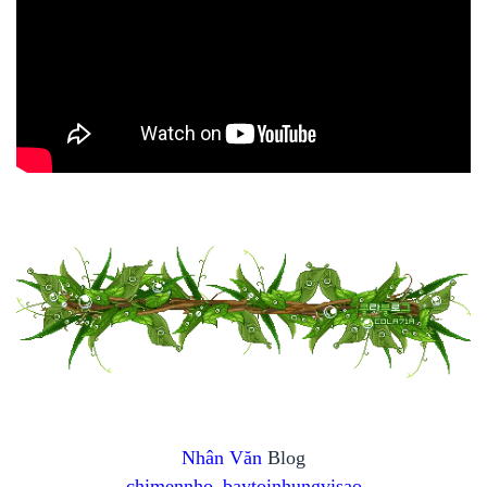
Nhân Văn
Blog
chimennho_baytoinhungvisao