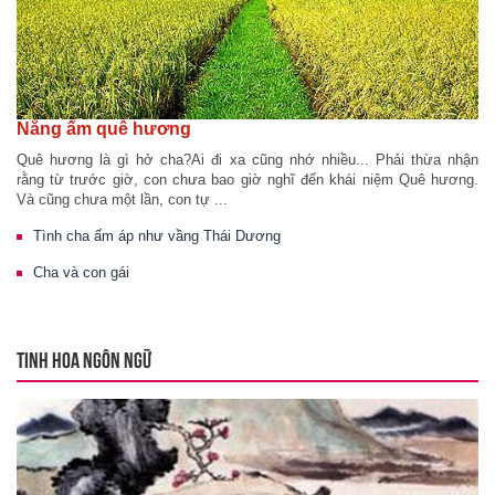
Nắng ấm quê hương
Quê hương là gì hở cha?Ai đi xa cũng nhớ nhiều... Phải thừa nhận
rằng từ trước giờ, con chưa bao giờ nghĩ đến khái niệm Quê hương.
Và cũng chưa một lần, con tự ...
Tình cha ấm áp như vầng Thái Dương
Cha và con gái
TINH HOA NGÔN NGỮ