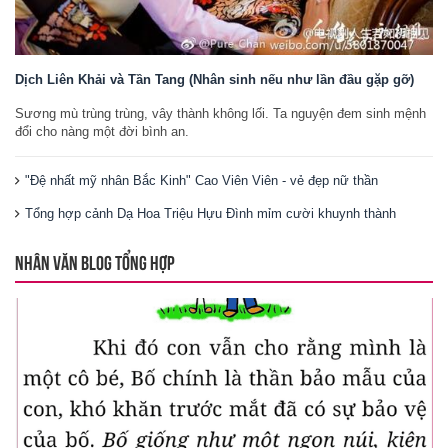
Dịch Liên Khải và Tần Tang (Nhân sinh nếu như lần đầu gặp gỡ)
Sương mù trùng trùng, vây thành không lối. Ta nguyện đem sinh mệnh
đổi cho nàng một đời bình an.
"Đệ nhất mỹ nhân Bắc Kinh" Cao Viên Viên - vẻ đẹp nữ thần
Tổng hợp cảnh Dạ Hoa Triệu Hựu Đình mỉm cười khuynh thành
NHÂN VĂN BLOG TỔNG HỢP