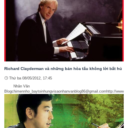
Richard Clayderman và những bản hòa tấu không lời bất hủ
Thứ ba 08/05/2012, 17:45
Nhân Văn
Blogchimennho_baytoinhungvisaonhanvanblog86@gmail.comhttp://www.