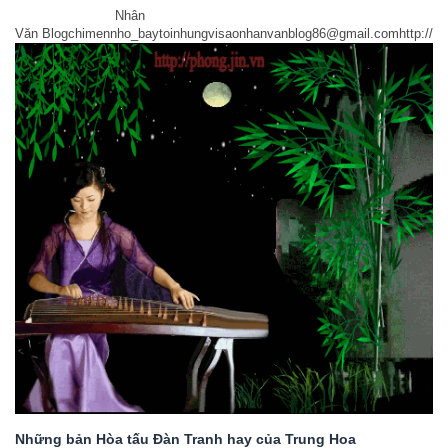
Nhân
Văn Blogchimennho_baytoinhungvisaonhanvanblog86@gmail.comhttp://ww
Những bản Hòa tấu Đàn Tranh hay của Trung Hoa