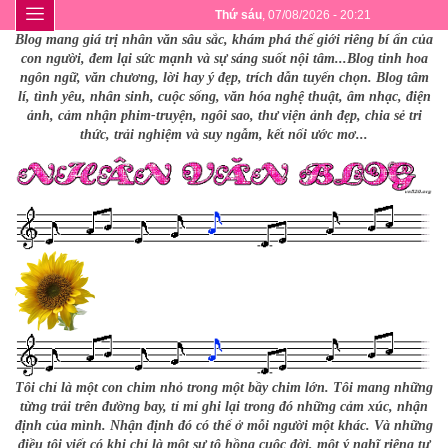
Thứ sáu
, 07/08/2026 - 20:21
Blog mang giá trị nhân văn sâu sắc, khám phá thế giới riêng bí ẩn của
con người, đem lại sức mạnh và sự sáng suốt nội tâm...Blog tinh hoa
ngôn ngữ, văn chương, lời hay ý đẹp, trích dẫn tuyển chọn. Blog tâm
lí, tình yêu, nhân sinh, cuộc sống, văn hóa nghệ thuật, âm nhạc, điện
ảnh, cảm nhận phim-truyện, ngôi sao, thư viện ảnh đẹp, chia sẻ tri
thức, trải nghiệm và suy ngẫm, kết nối ước mơ...
Tôi chỉ là một con chim nhỏ trong một bầy chim lớn. Tôi mang những
từng trải trên đường bay, tỉ mỉ ghi lại trong đó những cảm xúc, nhận
định của mình. Nhận định đó có thể ở mỗi người một khác. Và những
điều tôi viết có khi chỉ là một sự tô hồng cuộc đời, một ý nghĩ riêng tư