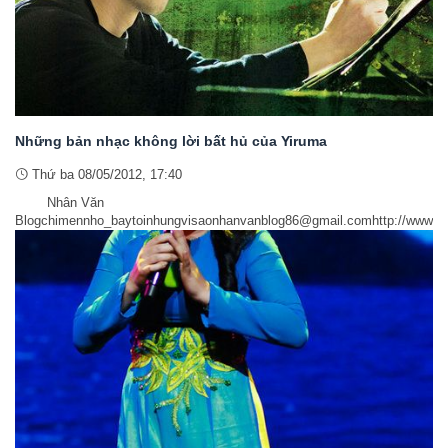
Những bản nhạc không lời bất hủ của Yiruma
Thứ ba 08/05/2012, 17:40
Nhân Văn
Blogchimennho_baytoinhungvisaonhanvanblog86@gmail.comhttp://www