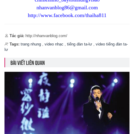
nhanvanblog86@gmail.com
http://www.facebook.com/thaiha811
Tác giả:
http://nhanvanblog.com/
Tags:
trang nhung
,
video nhạc
,
tiếng đàn ta-lư
,
video tiếng đàn ta-
lư
BÀI VIẾT LIÊN QUAN