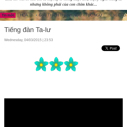
nhưng không phải của con chim khác...
NG HOA
GIẢI THÍCH THÀNH NGỮ - TỤC NGỮ
90 CÂU THÀNH
Tin mới
Tiếng đàn Ta-lư
Wednesday, 04/03/2015 | 23:53