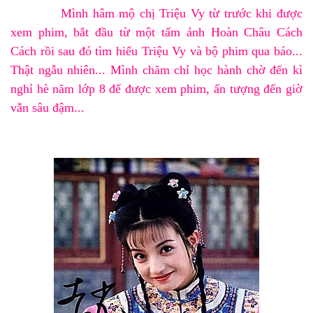
Mình hâm mộ chị
Triệu Vy
từ trước khi được
xem phim, bắt đầu từ một tấm ảnh
Hoàn Châu Cách
Cách
rồi sau đó tìm hiểu
Triệu Vy
và bộ phim qua báo...
Thật ngẫu nhiên... Mình chăm chỉ học hành chờ đến kì
nghỉ hè năm lớp 8 để được xem phim, ấn tượng đến giờ
vẫn sâu đậm...