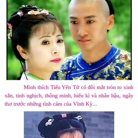
Mình thích
Tiểu Yến Tử
có đôi mắt tròn to xinh
xắn, tinh nghịch, thông minh, hiếu kì và nhân hậu, ngây
thơ trước những tình cảm của
Vĩnh Kỳ
...