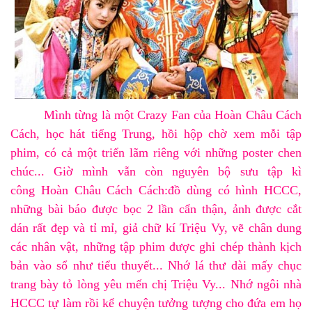
Mình từng là một
Crazy Fan
của
Hoàn Châu Cách
Cách
,
học hát tiếng Trung
, hồi hộp chờ xem mỗi tập
phim, có cả một
triển lãm riêng
với những
poster
chen
chúc... Giờ mình vẫn còn nguyên
bộ sưu tập kì
công
Hoàn Châu Cách Cách
:
đồ dùng có hình HCCC,
những bài báo được bọc 2 lần cẩn thận, ảnh được cắt
dán rất đẹp và tỉ mỉ, giả chữ kí Triệu Vy, vẽ chân dung
các nhân vật, những tập phim được ghi chép thành kịch
bản vào sổ như tiểu thuyết... N
hớ lá thư dài mấy chục
trang bày tỏ lòng yêu mến chị Triệu Vy... Nhớ ngôi nhà
HCCC tự làm rồi kể chuyện tưởng tượng cho đứa em họ