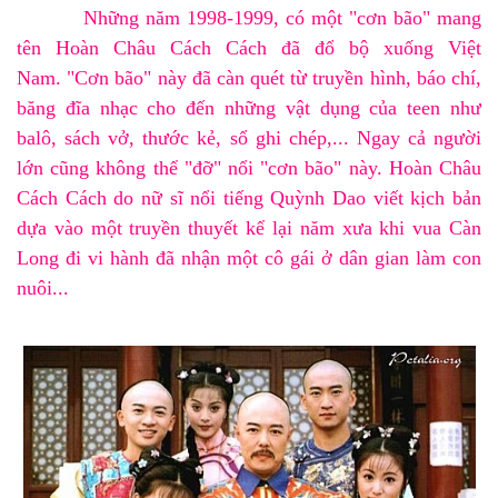
Những năm 1998-1999, có một
"cơn bão"
mang
tên
Hoàn Châu Cách Cách
đã đổ bộ xuống
Việt
Nam
.
"Cơn bão"
này đã càn quét từ truyền hình, báo chí,
băng đĩa nhạc cho đến những vật dụng của teen như
balô, sách vở, thước kẻ, sổ ghi chép,... Ngay cả người
lớn cũng không thể
"đỡ"
nổi
"cơn bão"
này.
Hoàn Châu
Cách Cách
do nữ sĩ nổi tiếng
Quỳnh Dao
viết kịch bản
dựa vào một truyền thuyết kể lại năm xưa khi
vua Càn
Long
đi vi hành đã nhận một cô gái ở dân gian làm con
nuôi...