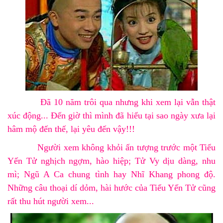
Đã 10 năm trôi qua nhưng khi xem lại vẫn thật
xúc động... Đến giờ thì mình đã hiểu tại sao ngày xưa lại
hâm mộ đến thế, lại yêu đến vậy!!!
Người xem không khỏi ấn tượng trước một
Tiểu
Yến Tử
nghịch ngợm, hào hiệp
;
Tử Vy
dịu dàng, nhu
mì
;
Ngũ A Ca
chung tình
hay
Nhĩ Khang
phong độ
.
Những câu thoại
dí dỏm, hài hước
của
Tiểu Yến Tử
cũng
rất thu hút người xem...