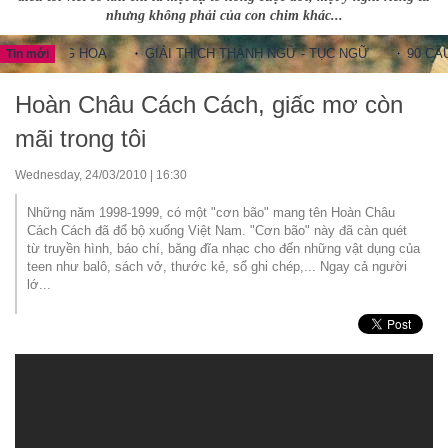
nhưng không phải của con chim khác...
NG HOA
GIẢI THÍCH THÀNH NGỮ - TỤC NGỮ
90 CÂU THÀNH 
Tin mới
Hoàn Châu Cách Cách, giấc mơ còn
mãi trong tôi
Wednesday, 24/03/2010 | 16:30
Những năm 1998-1999, có một "cơn bão" mang tên Hoàn Châu
Cách Cách đã đổ bộ xuống Việt Nam. "Cơn bão" này đã càn quét
từ truyền hình, báo chí, băng đĩa nhạc cho đến những vật dụng của
teen như balô, sách vở, thước kẻ, sổ ghi chép,... Ngay cả người
lớ...