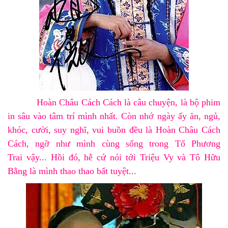
Hoàn Châu Cách Cách
là câu chuyện, là bộ phim
in sâu vào tâm trí mình nhất. Còn nhớ ngày ấy
ăn, ngủ,
khóc, cười, suy nghĩ, vui buồn đều là Hoàn Châu Cách
Cách
, ngỡ như mình cùng sống trong
Tố Phương
Trai
vậy... Hồi đó, hễ cứ nói tới
Triệu Vy và Tô Hữu
Bằng
là mình thao thao bất tuyệt...