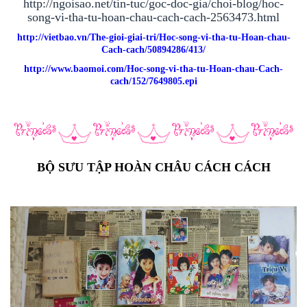
http://ngoisao.net/tin-tuc/goc-doc-gia/choi-blog/hoc-
song-vi-tha-tu-hoan-chau-cach-cach-2563473.html
http://vietbao.vn/The-gioi-giai-tri/Hoc-song-vi-tha-tu-Hoan-chau-
Cach-cach/50894286/413/
http://www.baomoi.com/Hoc-song-vi-tha-tu-Hoan-chau-Cach-
cach/152/7649805.epi
BỘ SƯU TẬP HOÀN CHÂU CÁCH CÁCH