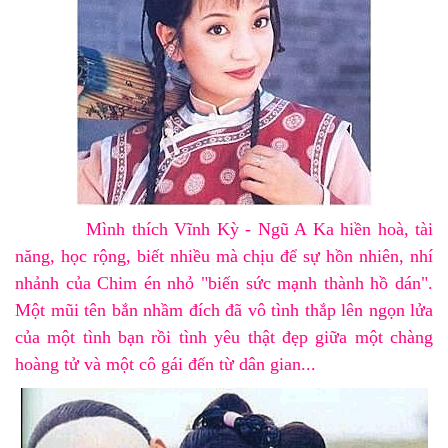
Mình thích
Vĩnh Kỳ - Ngũ A Ka
hiền hoà, tài
năng, học rộng, biết nhiều mà chịu để sự hồn nhiên, nhí
nhảnh của
Chim én nhỏ "biến sức mạnh thành hồ dán"
.
Một mũi tên bắn nhầm đích đã vô tình thắp lên ngọn lửa
của một tình bạn rồi tình yêu thật đẹp giữa một chàng
hoàng tử và một cô gái đến từ dân gian...