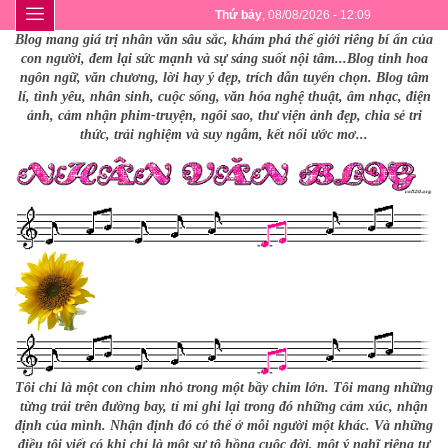
Thứ bảy
, 08/08/2026 - 12:09
Blog mang giá trị nhân văn sâu sắc, khám phá thế giới riêng bí ẩn của
con người, đem lại sức mạnh và sự sáng suốt nội tâm...Blog tinh hoa
ngôn ngữ, văn chương, lời hay ý đẹp, trích dẫn tuyển chọn. Blog tâm
lí, tình yêu, nhân sinh, cuộc sống, văn hóa nghệ thuật, âm nhạc, điện
ảnh, cảm nhận phim-truyện, ngôi sao, thư viện ảnh đẹp, chia sẻ tri
thức, trải nghiệm và suy ngẫm, kết nối ước mơ...
Tôi chỉ là một con chim nhỏ trong một bầy chim lớn. Tôi mang những
từng trải trên đường bay, tỉ mỉ ghi lại trong đó những cảm xúc, nhận
định của mình. Nhận định đó có thể ở mỗi người một khác. Và những
điều tôi viết có khi chỉ là một sự tô hồng cuộc đời, một ý nghĩ riêng tư