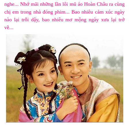
nghe... Nhớ mãi những lần lôi mũ áo Hoàn Châu ra cùng
chị em trong nhà đóng phim...
Bao nhiêu cảm xúc ngày
nào lại trỗi dậy, bao nhiêu mơ mộng ngày xưa lại trở
về...