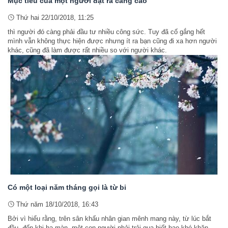
Mục tiêu của một người đặt ra càng cao
Thứ hai 22/10/2018, 11:25
thì người đó càng phải đầu tư nhiều công sức. Tuy đã cố gắng hết
mình vẫn không thực hiện được nhưng ít ra bạn cũng đi xa hơn người
khác, cũng đã làm được rất nhiều so với người khác.
Có một loại năm tháng gọi là từ bi
Thứ năm 18/10/2018, 16:43
Bởi vì hiểu rằng, trên sân khấu nhân gian mênh mang này, từ lúc bắt
đầu, đến khi hạ màn, một con người phải trải qua biết bao khó khăn,