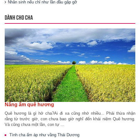
Nhân sinh nếu chỉ như lần đầu gặp gỡ
DÀNH CHO CHA
Nắng ấm quê hương
Quê hương là gì hở cha?Ai đi xa cũng nhớ nhiều... Phải thừa nhận
rằng từ trước giờ, con chưa bao giờ nghĩ đến khái niệm Quê hương.
Và cũng chưa một lần, con tự ...
Tình cha ấm áp như vầng Thái Dương