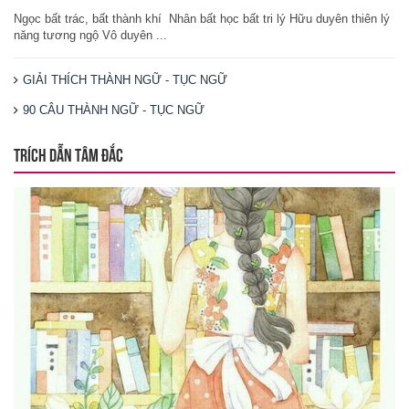
Ngọc bất trác, bất thành khí Nhân bất học bất tri lý Hữu duyên thiên lý
năng tương ngộ Vô duyên ...
GIẢI THÍCH THÀNH NGỮ - TỤC NGỮ
90 CÂU THÀNH NGỮ - TỤC NGỮ
TRÍCH DẪN TÂM ĐẮC