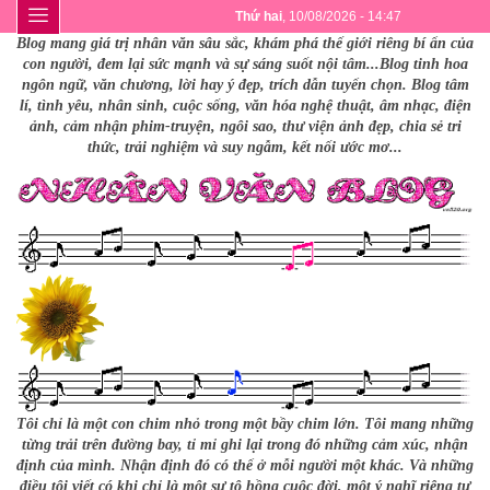
Thứ hai
, 10/08/2026 - 14:47
Blog mang giá trị nhân văn sâu sắc, khám phá thế giới riêng bí ẩn của
con người, đem lại sức mạnh và sự sáng suốt nội tâm...Blog tinh hoa
ngôn ngữ, văn chương, lời hay ý đẹp, trích dẫn tuyển chọn. Blog tâm
lí, tình yêu, nhân sinh, cuộc sống, văn hóa nghệ thuật, âm nhạc, điện
ảnh, cảm nhận phim-truyện, ngôi sao, thư viện ảnh đẹp, chia sẻ tri
thức, trải nghiệm và suy ngẫm, kết nối ước mơ...
Tôi chỉ là một con chim nhỏ trong một bầy chim lớn. Tôi mang những
từng trải trên đường bay, tỉ mỉ ghi lại trong đó những cảm xúc, nhận
định của mình. Nhận định đó có thể ở mỗi người một khác. Và những
điều tôi viết có khi chỉ là một sự tô hồng cuộc đời, một ý nghĩ riêng tư