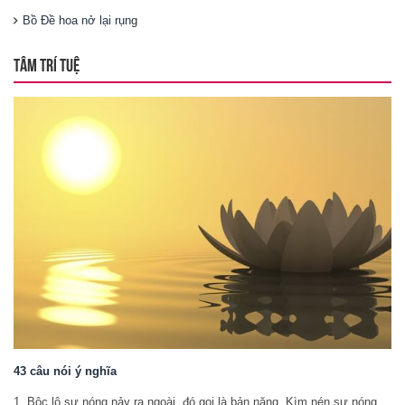
Bồ Đề hoa nở lại rụng
TÂM TRÍ TUỆ
43 câu nói ý nghĩa
1. Bộc lộ sự nóng nảy ra ngoài, đó gọi là bản năng. Kìm nén sự nóng