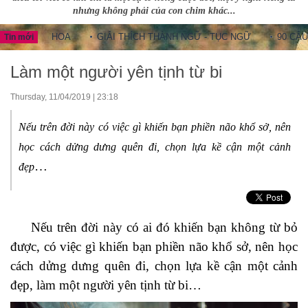
nhưng không phải của con chim khác...
UNG HOA
GIẢI THÍCH THÀNH NGỮ - TỤC NGỮ
90 CÂU THÀNH
Tin mới
Làm một người yên tịnh từ bi
Thursday, 11/04/2019 | 23:18
Nếu trên đời này có việc gì khiến bạn phiền não khổ sở, nên
học cách dửng dưng quên đi, chọn lựa kề cận một cảnh
…
đẹp
Nếu trên đời này có ai đó khiến bạn không từ bỏ
được, có việc gì khiến bạn phiền não khổ sở, nên học
cách dửng dưng quên đi, chọn lựa kề cận một cảnh
đẹp, làm một người yên tịnh từ bi…