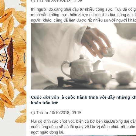
Thứ hai 22/10/2018, 11:25
thì người đó càng phải đầu tư nhiều công sức. Tuy đã cố g
mình vẫn không thực hiện được nhưng ít ra bạn cũng đi x
người khác, cũng đã làm được rất nhiều so với người khác
Cuộc đời vốn là cuộc hành trình với đầy những k
khăn trắc trở
Thứ tư 10/10/2018, 09:15
Núi có đỉnh cao chót vót, biển có bờ bên kia.Đường dài dằ
cuối cùng cũng sẽ có lối quay về.Dư vị đắng chát, rốt cuộc
ngọt ngào đọng lại.