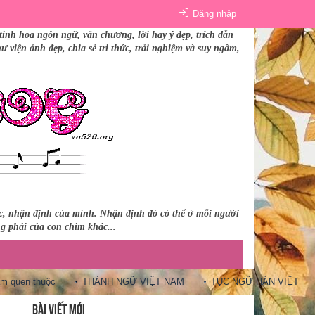
Đăng nhập
tinh hoa ngôn ngữ, văn chương, lời hay ý đẹp, trích dẫn
 viện ảnh đẹp, chia sẻ tri thức, trải nghiệm và suy ngẫm,
úc, nhận định của mình. Nhận định đó có thể ở mỗi người
ng phải của con chim khác...
n thuộc
THÀNH NGỮ VIỆT NAM
TỤC NGỮ HÁN VIỆT
10 
BÀI VIẾT MỚI