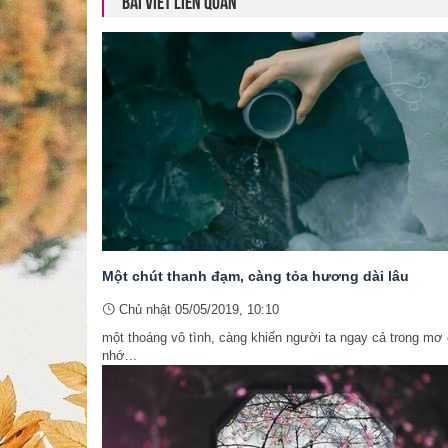
BÀI VIẾT LIÊN QUAN
Một chút thanh đạm, càng tỏa hương dài lâu
Chủ nhật 05/05/2019, 10:10
một thoáng vô tình, càng khiến người ta ngay cả trong mơ
nhớ...