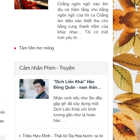
Chẳng ngôn ngữ nào êm
dịu và trầm lắng cho bằng
ngôn ngữ của thi ca Chẳng
âm điệu nào thiết tha cho
bằng cung thanh trầm của
khúc nhạc... Tôi có một
tình yêu lớ...
Tâm hồn mơ mộng
Cảm nhận Phim - Truyện
"Dịch Liên Khải" Hàn
Đông Quân - nam thần
bước ra từ tiểu thuyết
Nhân sinh nếu như lần đầu
gặp gỡ đã xây dựng một
Dịch Liên Khải với hình
yên
tượng gần như là hoàn
hảo: ...
ian
Triệu Hựu Đình - Thái tử Dạ Hoa bước ra từ