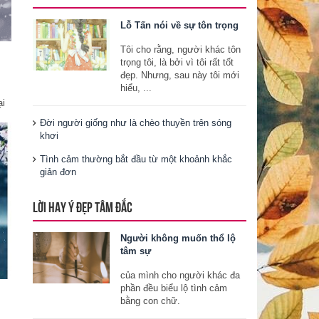
Lỗ Tấn nói về sự tôn trọng
Tôi cho rằng, người khác tôn
trọng tôi, là bởi vì tôi rất tốt
đẹp. Nhưng, sau này tôi mới
hiểu, ...
ại
Đời người giống như là chèo thuyền trên sóng
khơi
Tình cảm thường bắt đầu từ một khoảnh khắc
giản đơn
LỜI HAY Ý ĐẸP TÂM ĐẮC
Người không muốn thổ lộ
tâm sự
của mình cho người khác đa
phần đều biểu lộ tình cảm
bằng con chữ.