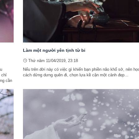
Làm một người yên tịnh từ bi
Thứ năm 11/04/2019, 23:18
âu
Nếu trên đời này có việc gì khiến bạn phiền não khổ sở, nên họ
 chỉ
cách dửng dưng quên đi, chọn lựa kề cận một cảnh đẹp…
ông cần