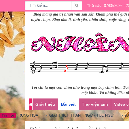
Thứ sáu
, 07/08/2026 - 2
Blog mang giá trị nhân văn sâu sắc, khám phá thế giới 
tuyển chọn. Blog tâm lí, tình yêu, nhân sinh, cuộc sống,
Tôi chỉ là một con chim nhỏ trong một bầy chim lớn. Tô
một khác. Và những điều tôi
Giới thiệu
Bài viết
Thư viện ảnh
Video c
GỮ TRUNG HOA
GIẢI THÍCH THÀNH NGỮ - TỤC NGỮ
90 CÂU
Tin mới