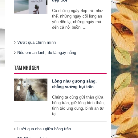
đẹp trời
Có những ngày đẹp trời như
thế, những ngày cõi lòng an
yên đến lạ; những ngày mà
đến cả nỗi buồn, ...
Vượt qua chính mình
Nếu em an lành, đó là ngày nắng
TÂM NHƯ SEN
g
Lòng như gương sáng,
chẳng vướng bụi trần
Chúng ta cũng gửi thân giữa
hồng trần, giữ lòng bình thản,
tỉnh táo ung dung, bình an tự
tại.
Lướt qua nhau giữa hồng trần