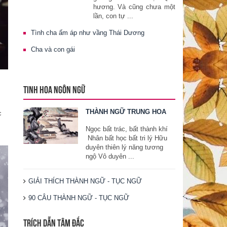
hương. Và cũng chưa một
lần, con tự ...
Tình cha ấm áp như vầng Thái Dương
Cha và con gái
TINH HOA NGÔN NGỮ
THÀNH NGỮ TRUNG HOA
c
Ngọc bất trác, bất thành khí
Nhân bất học bất tri lý Hữu
duyên thiên lý năng tương
ngộ Vô duyên ...
GIẢI THÍCH THÀNH NGỮ - TỤC NGỮ
90 CÂU THÀNH NGỮ - TỤC NGỮ
TRÍCH DẪN TÂM ĐẮC