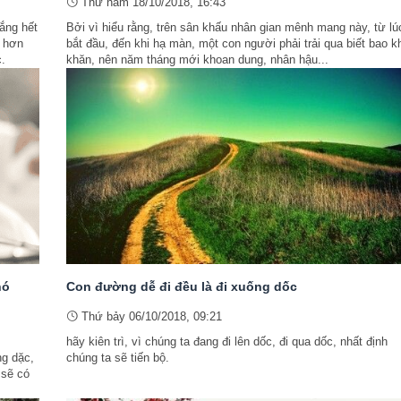
Thứ năm 18/10/2018, 16:43
ắng hết
Bởi vì hiểu rằng, trên sân khấu nhân gian mênh mang này, từ lú
a hơn
bắt đầu, đến khi hạ màn, một con người phải trải qua biết bao k
.
khăn, nên năm tháng mới khoan dung, nhân hậu...
hó
Con đường dễ đi đều là đi xuống dốc
Thứ bảy 06/10/2018, 09:21
hãy kiên trì, vì chúng ta đang đi lên dốc, đi qua dốc, nhất định
ng dặc,
chúng ta sẽ tiến bộ.
 sẽ có