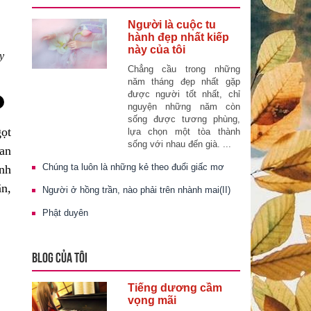
Người là cuộc tu
hành đẹp nhất kiếp
này của tôi
y
Chẳng cầu trong những
năm tháng đẹp nhất gặp
được người tốt nhất, chỉ
nguyện những năm còn
sống được tương phùng,
ọt
lựa chọn một tòa thành
sống với nhau đến già. ...
ban
Chúng ta luôn là những kẻ theo đuổi giấc mơ
ính
ân,
Người ở hồng trần, nào phải trên nhành mai(II)
Phật duyên
BLOG CỦA TÔI
Tiếng dương cầm
vọng mãi