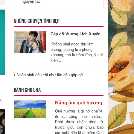
nguyên tác
NHỮNG CHUYỆN TÌNH ĐẸP
Gặp gỡ Vương Lịch Xuyên
Không phải ngọc thụ lâm
phong, phong lưu phóng
khoáng, mà là trầm tĩnh, ý chí
kiên ...
Nhân sinh nếu chỉ như lần đầu gặp gỡ
DÀNH CHO CHA
ó,
Nắng ấm quê hương
Quê hương là gì hở cha?Ai
đi xa cũng nhớ nhiều...
Phải thừa nhận rằng từ
trước giờ, con chưa bao
giờ nghĩ đến khái niệm Quê