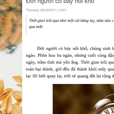
Đời người có bảy nỗi khổ
Thursday, 26/10/2017 | 14:07
Thời gian trôi qua như một cái búng tay, năm nào c
qua mắt.
Đời người có bảy nỗi khổ, chúng sinh lưu l
ngào. Phồn hoa ba ngàn, nhưng cuối cùng đậu 
ngày, trầm tĩnh mà yên ắng. Thời gian trôi q
toán bại thành, giờ đều đã thành khói mây qu
lạc lối biết quay lại, trời sẽ quang đất lại rộng