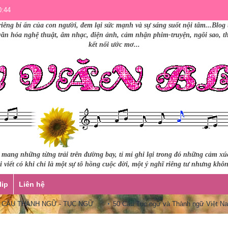
0:44
riêng bí ẩn của con người, đem lại sức mạnh và sự sáng suốt nội tâm...Blog 
 văn hóa nghệ thuật, âm nhạc, điện ảnh, cảm nhận phim-truyện, ngôi sao, thư
kết nối ước mơ...
i mang những từng trải trên đường bay, tỉ mỉ ghi lại trong đó những cảm x
 viết có khi chỉ là một sự tô hồng cuộc đời, một ý nghĩ riêng tư nhưng khô
lip
Liên hệ
 THÀNH NGỮ - TỤC NGỮ
50 Câu Tục ngữ và Thành ngữ Việt Nam que