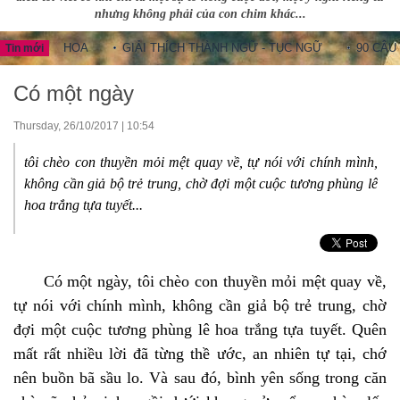
nhưng không phải của con chim khác...
UNG HOA
GIẢI THÍCH THÀNH NGỮ - TỤC NGỮ
90 CÂU THÀN
Tin mới
Có một ngày
Thursday, 26/10/2017 | 10:54
tôi chèo con thuyền mỏi mệt quay về, tự nói với chính mình,
không cần giả bộ trẻ trung, chờ đợi một cuộc tương phùng lê
hoa trắng tựa tuyết...
Có một ngày, tôi chèo con thuyền mỏi mệt quay về,
tự nói với chính mình, không cần giả bộ trẻ trung, chờ
đợi một cuộc tương phùng lê hoa trắng tựa tuyết. Quên
mất rất nhiều lời đã từng thề ước, an nhiên tự tại, chớ
nên buồn bã sầu lo. Và sau đó, bình yên sống trong căn