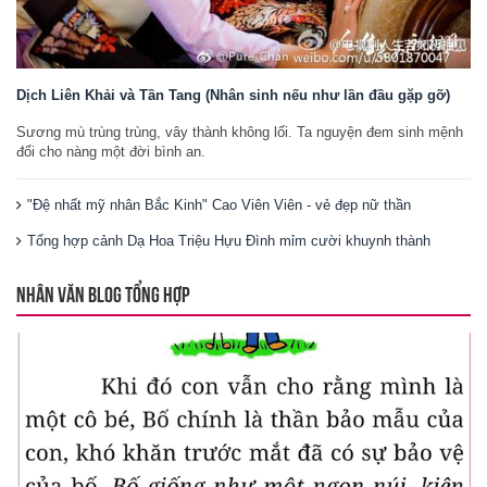
Dịch Liên Khải và Tần Tang (Nhân sinh nếu như lần đầu gặp gỡ)
Sương mù trùng trùng, vây thành không lối. Ta nguyện đem sinh mệnh
đổi cho nàng một đời bình an.
"Đệ nhất mỹ nhân Bắc Kinh" Cao Viên Viên - vẻ đẹp nữ thần
Tổng hợp cảnh Dạ Hoa Triệu Hựu Đình mỉm cười khuynh thành
NHÂN VĂN BLOG TỔNG HỢP