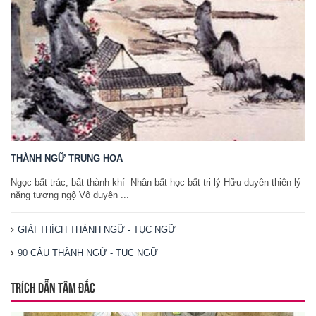
THÀNH NGỮ TRUNG HOA
Ngọc bất trác, bất thành khí Nhân bất học bất tri lý Hữu duyên thiên lý
năng tương ngộ Vô duyên ...
GIẢI THÍCH THÀNH NGỮ - TỤC NGỮ
90 CÂU THÀNH NGỮ - TỤC NGỮ
TRÍCH DẪN TÂM ĐẮC