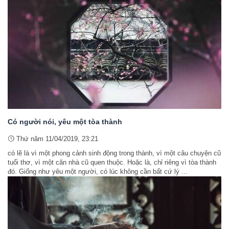
Có người nói, yêu một tòa thành
Thứ năm 11/04/2019, 23:21
có lẽ là vì một phong cảnh sinh động trong thành, vì một câu chuyện cũ
tuổi thơ, vì một căn nhà cũ quen thuộc. Hoặc là, chỉ riêng vì tòa thành
đó. Giống như yêu một người, có lúc không cần bất cứ lý ...