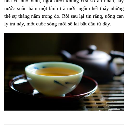
nhà cũ nhỏ xinh, ngồi dưới khung cửa sổ an nhàn, lấy
nước xuân hãm một bình trà mới, ngâm hết thảy những
thế sự tháng năm trong đó. Rồi sau lại tin rằng, uống cạn
ly trà này, một cuộc sống mới sẽ lại bắt đầu từ đây.