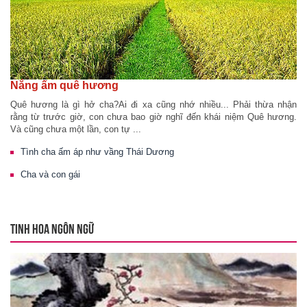
Nắng ấm quê hương
Quê hương là gì hở cha?Ai đi xa cũng nhớ nhiều... Phải thừa nhận
rằng từ trước giờ, con chưa bao giờ nghĩ đến khái niệm Quê hương.
Và cũng chưa một lần, con tự ...
Tình cha ấm áp như vầng Thái Dương
Cha và con gái
TINH HOA NGÔN NGỮ