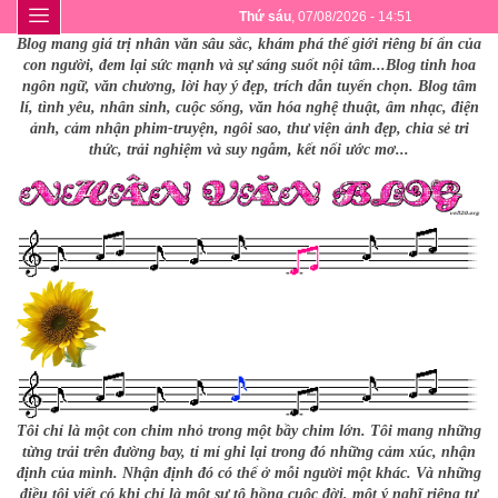
Thứ sáu
, 07/08/2026 - 14:51
Blog mang giá trị nhân văn sâu sắc, khám phá thế giới riêng bí ẩn của
con người, đem lại sức mạnh và sự sáng suốt nội tâm...Blog tinh hoa
ngôn ngữ, văn chương, lời hay ý đẹp, trích dẫn tuyển chọn. Blog tâm
lí, tình yêu, nhân sinh, cuộc sống, văn hóa nghệ thuật, âm nhạc, điện
ảnh, cảm nhận phim-truyện, ngôi sao, thư viện ảnh đẹp, chia sẻ tri
thức, trải nghiệm và suy ngẫm, kết nối ước mơ...
Tôi chỉ là một con chim nhỏ trong một bầy chim lớn. Tôi mang những
từng trải trên đường bay, tỉ mỉ ghi lại trong đó những cảm xúc, nhận
định của mình. Nhận định đó có thể ở mỗi người một khác. Và những
điều tôi viết có khi chỉ là một sự tô hồng cuộc đời, một ý nghĩ riêng tư