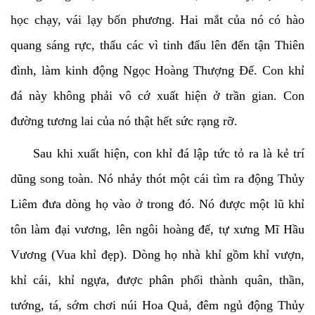
học chạy, vái lạy bốn phương. Hai mắt của nó có hào
quang sáng rực, thấu các vì tinh đẩu lên đến tận Thiên
đình, làm kinh động Ngọc Hoàng Thượng Đế. Con khỉ
đá này không phải vô cớ xuất hiện ở trần gian. Con
đường tương lai của nó thật hết sức rạng rỡ.
Sau khi xuất hiện, con khỉ đá lập tức tỏ ra là kẻ trí
dũng song toàn. Nó nhảy thót một cái tìm ra động Thủy
Liêm đưa dòng họ vào ở trong đó. Nó được một lũ khỉ
tôn làm đại vương, lên ngôi hoàng đế, tự xưng Mĩ Hầu
Vương (Vua khỉ đẹp). Dòng họ nhà khỉ gồm khỉ vượn,
khỉ cái, khỉ ngựa, được phân phối thành quân, thần,
tướng, tá, sớm chơi núi Hoa Quả, đêm ngủ động Thủy