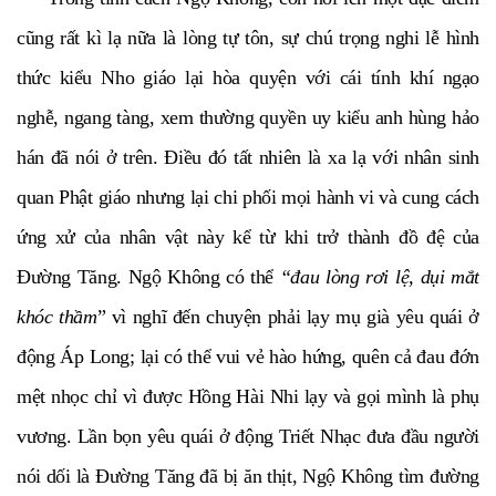
cũng rất kì lạ nữa là lòng tự tôn, sự chú trọng nghi lễ hình
thức kiểu Nho giáo lại hòa quyện với cái tính khí ngạo
nghễ, ngang tàng, xem thường quyền uy kiểu anh hùng hảo
hán đã nói ở trên. Điều đó tất nhiên là xa lạ với nhân sinh
quan Phật giáo nhưng lại chi phối mọi hành vi và cung cách
ứng xử của nhân vật này kể từ khi trở thành đồ đệ của
Đường Tăng. Ngộ Không có thể
“đau lòng rơi lệ, dụi mắt
khóc thầm
” vì nghĩ đến chuyện phải lạy mụ già yêu quái ở
động Áp Long; lại có thể vui vẻ hào hứng, quên cả đau đớn
mệt nhọc chỉ vì được Hồng Hài Nhi lạy và gọi mình là phụ
vương. Lần bọn yêu quái ở động Triết Nhạc đưa đầu người
nói dối là Đường Tăng đã bị ăn thịt, Ngộ Không tìm đường