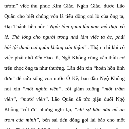
tươm” việc thu phục Kim Giác, Ngân Giác, được Lão
Quân cho biết chúng vốn là tiểu đồng coi lò của ông ta,
Đại Thánh liền nói:
“Ngài làm quan lâu năm mà thực vô
lễ. Thả lỏng cho người trong nhà làm việc tà ác, phải
hỏi tội danh cai quản không cẩn thận!”
. Thậm chí khi có
việc phải nhờ đến Đạo tổ, Ngộ Không cũng vẫn thừa cơ
trêu chọc ông ta như thường. Lần đến xin “hoàn hồn linh
đơn” để cứu sống vua nước Ô Kê, ban đầu Ngộ Không
nói xin
“một nghìn viên”
, rồi giảm xuống
“một trăm
viên”
,
“mười viên”.
Lão Quân đã tức giận đuổi Ngộ
Không “cút đi” nhưng nghĩ lại,
“chỉ sợ hắn nấn ná ăn
trộm của mình”
, bèn sai tiên đồng gọi lại bảo cho một