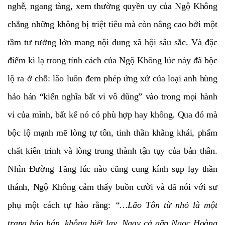
nghễ, ngang tàng, xem thường quyền uy của Ngộ Không
chẳng những không bị triệt tiêu mà còn nâng cao bởi một
tầm tư tưởng lớn mang nội dung xã hội sâu sắc. Và đặc
điểm kì lạ trong tính cách của Ngộ Không lúc này đã bộc
lộ ra ở chỗ: lão luôn đem phép ứng xử của loại anh hùng
hảo hán “kiến nghĩa bất vi vô dũng” vào trong mọi hành
vi của mình, bất kể nó có phù hợp hay không. Qua đó mà
bộc lộ mạnh mẽ lòng tự tôn, tinh thần khẳng khái, phẩm
chất kiên trinh và lòng trung thành tận tụy của bản thân.
Nhìn Đường Tăng lúc nào cũng cung kính sụp lạy thần
thánh, Ngộ Không cảm thấy buồn cười và đã nói với sư
phụ một cách tự hào rằng:
“…Lão Tôn từ nhỏ là một
trang hảo hán, không biết lạy. Ngay cả gặp Ngọc Hoàng