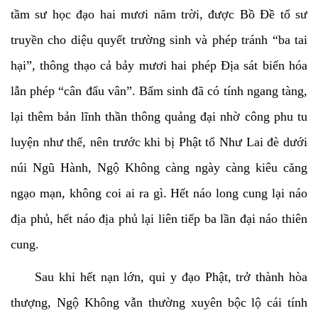
tầm sư học đạo hai mươi năm trời, được Bồ Đề tổ sư
truyền cho diệu quyết trường sinh và phép tránh “ba tai
hại”, thông thạo cả bảy mươi hai phép Địa sát biến hóa
lẫn phép “cân đẩu vân”. Bẩm sinh đã có tính ngang tàng,
lại thêm bản lĩnh thần thông quảng đại nhờ công phu tu
luyện như thế, nên trước khi bị Phật tổ Như Lai đè dưới
núi Ngũ Hành, Ngộ Không càng ngày càng kiêu căng
ngạo mạn, không coi ai ra gì. Hết náo long cung lại náo
địa phủ, hết náo địa phủ lại liên tiếp ba lần đại náo thiên
cung.
Sau khi hết nạn lớn, qui y đạo Phật, trở thành hòa
thượng, Ngộ Không vẫn thường xuyên bộc lộ cái tính