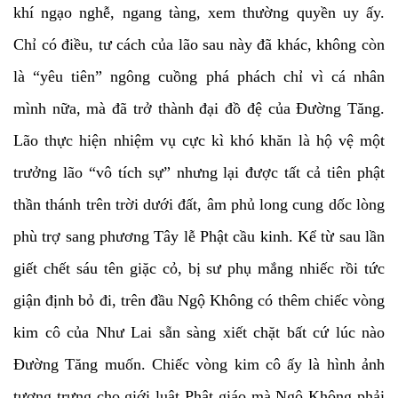
khí ngạo nghễ, ngang tàng, xem thường quyền uy ấy.
Chỉ có điều, tư cách của lão sau này đã khác, không còn
là “yêu tiên” ngông cuồng phá phách chỉ vì cá nhân
mình nữa, mà đã trở thành đại đồ đệ của Đường Tăng.
Lão thực hiện nhiệm vụ cực kì khó khăn là hộ vệ một
trưởng lão “vô tích sự” nhưng lại được tất cả tiên phật
thần thánh trên trời dưới đất, âm phủ long cung dốc lòng
phù trợ sang phương Tây lễ Phật cầu kinh. Kể từ sau lần
giết chết sáu tên giặc cỏ, bị sư phụ mắng nhiếc rồi tức
giận định bỏ đi, trên đầu Ngộ Không có thêm chiếc vòng
kim cô của Như Lai sẵn sàng xiết chặt bất cứ lúc nào
Đường Tăng muốn. Chiếc vòng kim cô ấy là hình ảnh
tượng trưng cho giới luật Phật giáo mà Ngộ Không phải