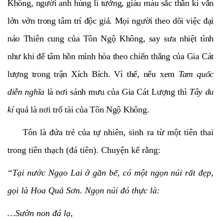
Không, người anh hùng lí tưởng, giàu màu sắc thần kì vẫn
lởn vởn trong tâm trí độc giả. Mọi người theo dõi việc đại
náo Thiên cung của Tôn Ngộ Không, say sưa nhiệt tình
như khi để tâm hồn mình hòa theo chiến thắng của Gia Cát
lượng trong trận Xích Bích. Vì thế, nếu xem
Tam quốc
diễn nghĩa
là nơi sánh mưu của Gia Cát Lượng thì
Tây du
kí
quả là nơi trổ tài của Tôn Ngộ Không.
Tôn là đứa trẻ của tự nhiên, sinh ra từ một tiên thai
trong tiên thạch (đá tiên). Chuyện kể rằng:
“Tại nước Ngạo Lai ở gần bể, có một ngọn núi rất đẹp,
gọi là Hoa Quả Sơn. Ngọn núi đó thực là:
…Sườn non đá lạ,