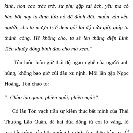
kinh, non cao trắc trở, sư phụ gặp tai ách, yêu ma có
bảo bối nay ta định lừa nó để đánh đổi, muôn vàn kêu
người, cho ta mượn trời đem gói lại độ nửa giờ, giúp ta
thành công. Hễ không cho, ta sẽ lên thẳng điện Linh
Tiêu khuấy động binh đao cho mà xem."
Tôn luôn luôn giữ thái độ ngạo nghễ của người anh
hùng, không bao giờ cúi đầu xu nịnh. Mỗi lần gặp Ngọc
Hoàng, Tôn chào to:
"- Chào lão quan, phiền ngài, phiền ngài!"
Có lần Tôn vạch trần sự kiềm thúc bất minh của Thái
Thượng Lão Quân, để hai đứa đồng tử coi lò vàng, lò
bạc lấy trộm bảo bối xuống hạ giới làm điều bậy bạ. Ở