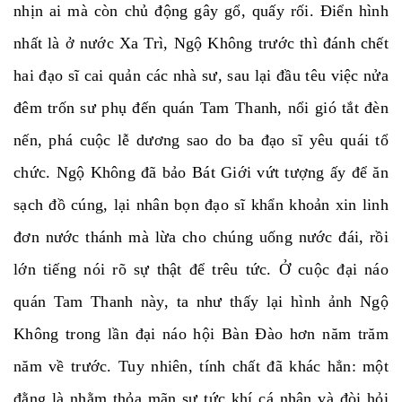
nhịn ai mà còn chủ động gây gổ, quấy rối. Điển hình
nhất là ở nước Xa Trì, Ngộ Không trước thì đánh chết
hai đạo sĩ cai quản các nhà sư, sau lại đầu têu việc nửa
đêm trốn sư phụ đến quán Tam Thanh, nổi gió tắt đèn
nến, phá cuộc lễ dương sao do ba đạo sĩ yêu quái tổ
chức. Ngộ Không đã bảo Bát Giới vứt tượng ấy để ăn
sạch đồ cúng, lại nhân bọn đạo sĩ khẩn khoản xin linh
đơn nước thánh mà lừa cho chúng uống nước đái, rồi
lớn tiếng nói rõ sự thật để trêu tức. Ở cuộc đại náo
quán Tam Thanh này, ta như thấy lại hình ảnh Ngộ
Không trong lần đại náo hội Bàn Đào hơn năm trăm
năm về trước. Tuy nhiên, tính chất đã khác hẳn: một
đằng là nhằm thỏa mãn sự tức khí cá nhân và đòi hỏi