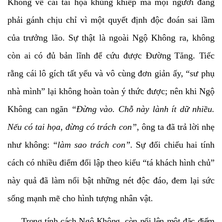
Không về cái tai họa khủng khiếp mà mọi người đang
phải gánh chịu chỉ vì một quyết định độc đoán sai lầm
của trưởng lão. Sự thật là ngoài Ngộ Không ra, không
còn ai có đủ bản lĩnh để cứu được Đường Tăng. Tiếc
rằng cái lô gích tất yếu và vô cùng đơn giản ấy, “sư phụ
nhà mình” lại không hoàn toàn ý thức được; nên khi Ngộ
Không can ngăn
“Đừng vào. Chỗ này lành ít dữ nhiều.
Nếu có tai họa, đừng có trách con”
, ông ta đã trả lời nhẹ
như không:
“làm sao trách con”.
Sự đối chiếu hai tính
cách có nhiều điểm đối lập theo kiểu “tá khách hình chủ”
này quả đã làm nổi bật những nét độc đáo, đem lại sức
sống mạnh mẽ cho hình tượng nhân vật.
Trong tính cách Ngộ Không, còn nổi lên một đặc điểm