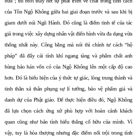
bừa”; thì mới thấy hết sự phát triển về chất trong tính cách
của Tôn Ngộ Không giữa hai giai đoạn trước và sau khi bị
giam dưới núi Ngũ Hành. Đó cũng là điểm tinh tế của tác
giả trong việc xây dựng nhân vật điển hình vừa đa dạng vừa
thống nhất này. Công bằng mà nói thì chính tư cách “hộ
pháp” đã đẩy cái tính khí ngang tàng và phẩm chất anh
hùng hảo hán vốn có của Ngộ Không lên một cấp độ cao
hơn. Đó là biểu hiện của ý thức tự giác, lòng trung thành và
tinh thần xả thân phụng sự lí tưởng, bảo vệ phẩm giá và
danh dự của Phật giáo. Để thực hiện điều đó, Ngộ Không
đã lựa chọn cách ứng xử phù hợp với hoàn cảnh khách
quan cũng như bản tính hiếu thắng cố hữu của mình. Vì
vậy, tuy là hòa thượng nhưng đặc điểm nổi trội trong tính