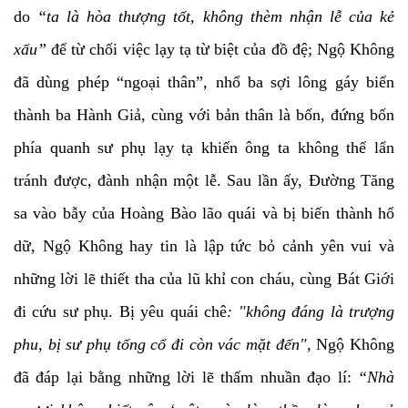
do
“ta là hòa thượng tốt, không thèm nhận lễ của kẻ
xấu”
để từ chối việc lạy tạ từ biệt của đồ đệ; Ngộ Không
đã dùng phép “ngoại thân”, nhổ ba sợi lông gáy biến
thành ba Hành Giả, cùng với bản thân là bốn, đứng bốn
phía quanh sư phụ lạy tạ khiến ông ta không thể lẩn
tránh được, đành nhận một lễ. Sau lần ấy, Đường Tăng
sa vào bẫy của Hoàng Bào lão quái và bị biến thành hổ
dữ, Ngộ Không hay tin là lập tức bỏ cảnh yên vui và
những lời lẽ thiết tha của lũ khỉ con cháu, cùng Bát Giới
đi cứu sư phụ. Bị yêu quái chê
: "không đáng là trượng
phu, bị sư phụ tống cổ đi còn vác mặt đến",
Ngộ Không
đã đáp lại bằng những lời lẽ thấm nhuần đạo lí:
“Nhà