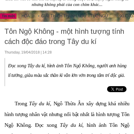
nhưng không phải của con chim khác...
 TRUNG HOA
GIẢI THÍCH THÀNH NGỮ - TỤC NGỮ
90 CÂU TH
Tin mới
Tôn Ngộ Không - một hình tượng tính
cách độc đáo trong Tây du kí
Thursday, 19/04/2018 | 14:28
Đọc xong Tây du kí, hình ảnh Tôn Ngộ Không, người anh hùng
lí tưởng, giàu màu sắc thần kì vẫn lởn vởn trong tâm trí độc giả.
Trong
Tây du kí,
Ngô Thừa Ân xây dựng khá nhiều
hình tượng nhân vật nhưng nổi bật nhất là hình tượng Tôn
Ngộ Không. Đọc xong
Tây du kí
, hình ảnh Tôn Ngộ