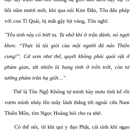
hồi năm mươi mốt, khi qua núi Kim Đẩu, Tôn đấu phép
với con Tỉ Quái, bị mất gậy bịt vàng, Tôn nghĩ:
"Yêu tinh này có biết ta. Ta nhớ khi ở trận đánh, nó ngợi
khen: “Thực là tài giỏi của một người đã náo Thiên
cung!”. Cứ xem như thế, quyết không phải quái vật ở
phàm gian, tất nhiên là hung tinh ở trên trời, còn tơ
tưởng phàm trần hạ giới…"
Thế là Tôn Ngộ Không tự mình bày mưu tính kế rồi
vươn mình nhảy lên mây lành thẳng tới ngoài cửa Nam
Thiên Môn, tìm Ngọc Hoàng hỏi cho ra nhẽ.
Có thể nói, từ khi qui y đạo Phật, cái tính khí ngạo