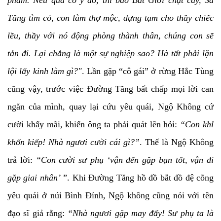
phàm. Nếu quả có ý đó, thì bảo Bát Giới chặt cây, Sa
Tăng tìm cỏ, con làm thợ mộc, dựng tạm cho thầy chiếc
lều, thầy với nó động phòng thành thân, chúng con sẽ
tản đi. Lại chẳng là một sự nghiệp sao? Hà tất phải lặn
lội lấy kinh làm gì?"
. Lần gặp “cô gái” ở rừng Hắc Tùng
cũng vậy, trước việc Đường Tăng bất chấp mọi lời can
ngăn của mình, quay lại cứu yêu quái, Ngộ Không cứ
cười khẩy mãi, khiến ông ta phải quát lên hỏi:
“Con khỉ
khốn kiếp! Nhà ngươi cười cái gì?”
. Thế là Ngộ Không
trả lời:
“Con cười sư phụ ‘vận đến gặp bạn tốt, vận đi
gặp giai nhân’ ”
. Khi Đường Tăng hồ đồ bắt đồ đệ cõng
yêu quái ở núi Bình Đính, Ngộ không cũng nói với tên
đạo sĩ giả rằng:
“Nhà ngươi gặp may đấy! Sư phụ ta là