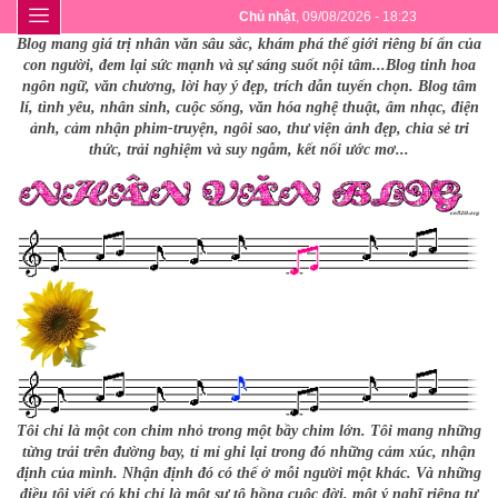
Chủ nhật
, 09/08/2026 - 18:23
Blog mang giá trị nhân văn sâu sắc, khám phá thế giới riêng bí ẩn của
con người, đem lại sức mạnh và sự sáng suốt nội tâm...Blog tinh hoa
ngôn ngữ, văn chương, lời hay ý đẹp, trích dẫn tuyển chọn. Blog tâm
lí, tình yêu, nhân sinh, cuộc sống, văn hóa nghệ thuật, âm nhạc, điện
ảnh, cảm nhận phim-truyện, ngôi sao, thư viện ảnh đẹp, chia sẻ tri
thức, trải nghiệm và suy ngẫm, kết nối ước mơ...
Tôi chỉ là một con chim nhỏ trong một bầy chim lớn. Tôi mang những
từng trải trên đường bay, tỉ mỉ ghi lại trong đó những cảm xúc, nhận
định của mình. Nhận định đó có thể ở mỗi người một khác. Và những
điều tôi viết có khi chỉ là một sự tô hồng cuộc đời, một ý nghĩ riêng tư