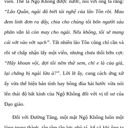
viên. Thế là Ngộ Không được nước, nói với ông ta rằng:
“Lão Quân, ngài đã biết tài nghệ của lão Tôn rồi. Mau
đem linh đơn ra đây, chia cho chúng tôi bốn người sáu
phần vẫn là còn may cho ngài. Nếu không, tôi sẽ mang
cái vớt vào vớt sạch”
. Tất nhiên lão Tôn cũng chỉ cần và
rồi sẽ chấp nhận lấy một viên, nhưng chưa thôi bỡn cợt:
“Hãy khoan vội, đợi tôi nếm thử xem, chỉ e là của giả,
lại chẳng bị ngài lừa à?”.
Lời lẽ ấy, cung cách ứng xử
ấy vừa thể hiện bản tính hay bông đùa hài hước vừa nói
lên thái độ bất kính của Ngộ Không đối với vị tổ sư của
Đạo giáo.
Đối với Đường Tăng, một mặt Ngộ Không luôn một
lòng trung thành, tận tâm tận lực phò tá, kể cả khi ông ta