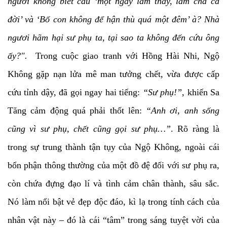
ngươi không biết câu ‘một ngày làm thầy, làm cha cả
đời’ và ‘Bố con không để hận thù quá một đêm’ à? Nhà
ngươi hãm hại sư phụ ta, tại sao ta không đến cứu ông
ấy?".
Trong cuộc giao tranh với Hồng Hài Nhi, Ngộ
Không gặp nạn lửa mê man tưởng chết, vừa được cấp
cứu tỉnh dậy, đã gọi ngay hai tiếng:
“Sư phụ!”
, khiến Sa
Tăng cảm động quá phải thốt lên:
“Anh ơi, anh sống
cũng vì sư phụ, chết cũng gọi sư phụ…”
. Rõ ràng là
trong sự trung thành tận tụy của Ngộ Không, ngoài cái
bổn phận thông thường của một đồ đệ đối với sư phụ ra,
còn chứa đựng đạo lí và tình cảm chân thành, sâu sắc.
Nó làm nổi bật vẻ đẹp độc đáo, kì lạ trong tính cách của
nhân vật này – đó là cái “tâm” trong sáng tuyệt vời của