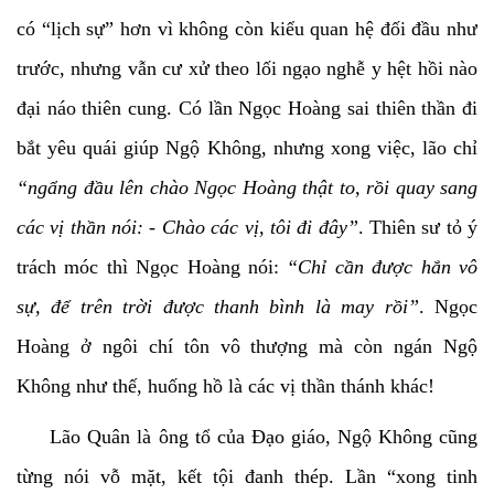
có “lịch sự” hơn vì không còn kiểu quan hệ đối đầu như
trước, nhưng vẫn cư xử theo lối ngạo nghễ y hệt hồi nào
đại náo thiên cung. Có lần Ngọc Hoàng sai thiên thần đi
bắt yêu quái giúp Ngộ Không, nhưng xong việc, lão chỉ
“ngẩng đầu lên chào Ngọc Hoàng thật to, rồi quay sang
các vị thần nói: - Chào các vị, tôi đi đây”
. Thiên sư tỏ ý
trách móc thì Ngọc Hoàng nói:
“Chỉ cần được hắn vô
sự, để trên trời được thanh bình là may rồi”
. Ngọc
Hoàng ở ngôi chí tôn vô thượng mà còn ngán Ngộ
Không như thế, huống hồ là các vị thần thánh khác!
Lão Quân là ông tổ của Đạo giáo, Ngộ Không cũng
từng nói vỗ mặt, kết tội đanh thép. Lần “xong tinh