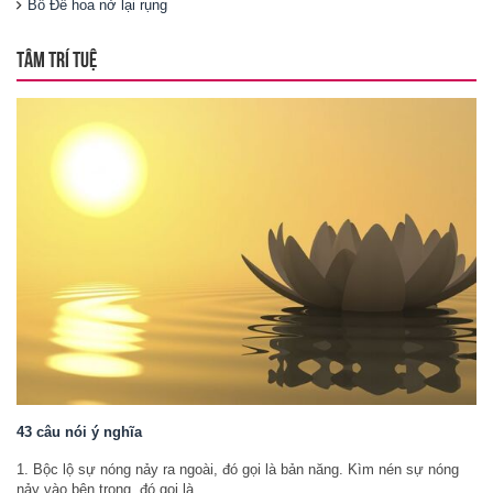
Bồ Đề hoa nở lại rụng
TÂM TRÍ TUỆ
43 câu nói ý nghĩa
1. Bộc lộ sự nóng nảy ra ngoài, đó gọi là bản năng. Kìm nén sự nóng
nảy vào bên trong, đó gọi là ...