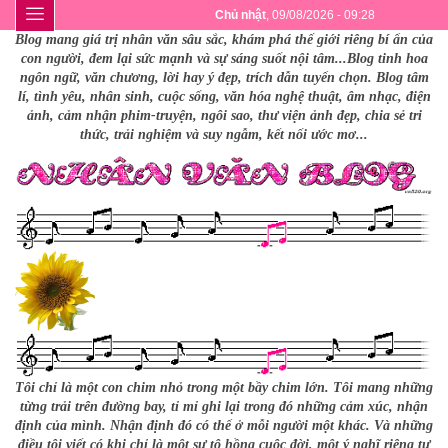
Chủ nhật
, 09/08/2026 - 09:28
Blog mang giá trị nhân văn sâu sắc, khám phá thế giới riêng bí ẩn của
con người, đem lại sức mạnh và sự sáng suốt nội tâm...Blog tinh hoa
ngôn ngữ, văn chương, lời hay ý đẹp, trích dẫn tuyển chọn. Blog tâm
lí, tình yêu, nhân sinh, cuộc sống, văn hóa nghệ thuật, âm nhạc, điện
ảnh, cảm nhận phim-truyện, ngôi sao, thư viện ảnh đẹp, chia sẻ tri
thức, trải nghiệm và suy ngẫm, kết nối ước mơ...
Tôi chỉ là một con chim nhỏ trong một bầy chim lớn. Tôi mang những
từng trải trên đường bay, tỉ mỉ ghi lại trong đó những cảm xúc, nhận
định của mình. Nhận định đó có thể ở mỗi người một khác. Và những
điều tôi viết có khi chỉ là một sự tô hồng cuộc đời, một ý nghĩ riêng tư