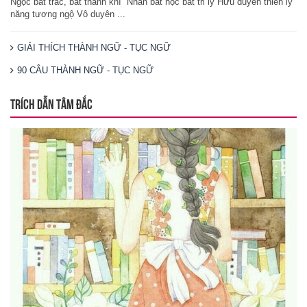
Ngọc bất trác, bất thành khí Nhân bất học bất tri lý Hữu duyên thiên lý
năng tương ngộ Vô duyên ...
GIẢI THÍCH THÀNH NGỮ - TỤC NGỮ
90 CÂU THÀNH NGỮ - TỤC NGỮ
TRÍCH DẪN TÂM ĐẮC