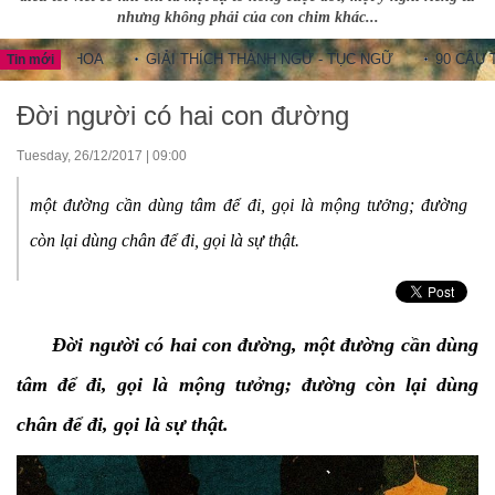
nhưng không phải của con chim khác...
G HOA
GIẢI THÍCH THÀNH NGỮ - TỤC NGỮ
90 CÂU THÀNH 
Tin mới
Đời người có hai con đường
Tuesday, 26/12/2017 | 09:00
một đường cần dùng tâm để đi, gọi là mộng tưởng; đường
còn lại dùng chân để đi, gọi là sự thật.
Đời người có hai con đường, một đường cần dùng
tâm để đi, gọi là mộng tưởng; đường còn lại dùng
chân để đi, gọi là sự thật.