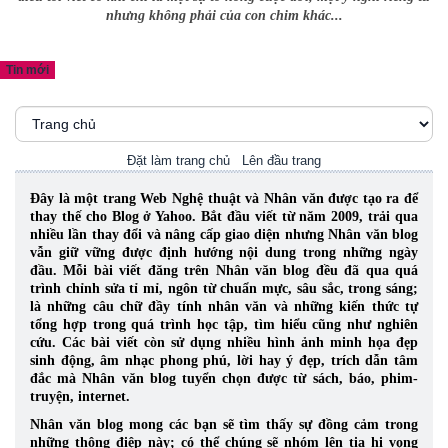
nhưng không phải của con chim khác...
Tin mới
Đặt làm trang chủ
Lên đầu trang
Đây là một trang Web Nghệ thuật và Nhân văn được tạo ra để
thay thế cho Blog ở Yahoo. Bắt đầu viết từ năm 2009, trải qua
nhiều lần thay đổi và nâng cấp giao diện nhưng Nhân văn blog
vẫn giữ vững được định hướng nội dung trong những ngày
đầu. Mỗi bài viết đăng trên Nhân văn blog đều đã qua quá
trình chỉnh sửa tỉ mỉ, ngôn từ chuẩn mực, sâu sắc, trong sáng;
là những câu chữ đầy tính nhân văn và những kiến thức tự
tổng hợp trong quá trình học tập, tìm hiểu cũng như nghiên
cứu.
Các bài viết còn sử dụng nhiều hình ảnh minh họa đẹp
sinh động, âm nhạc phong phú, lời hay ý đẹp, trích dẫn tâm
đắc mà Nhân văn blog tuyển chọn được từ sách, báo, phim-
truyện, internet.
Nhân văn blog mong các bạn sẽ tìm thấy sự đồng cảm trong
những thông điệp này; có thể chúng sẽ nhóm lên tia hi vọng