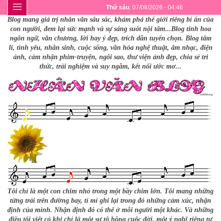
Thứ sáu
, 07/08/2026 - 04:46
Blog mang giá trị nhân văn sâu sắc, khám phá thế giới riêng bí ẩn của
con người, đem lại sức mạnh và sự sáng suốt nội tâm...Blog tinh hoa
ngôn ngữ, văn chương, lời hay ý đẹp, trích dẫn tuyển chọn. Blog tâm
lí, tình yêu, nhân sinh, cuộc sống, văn hóa nghệ thuật, âm nhạc, điện
ảnh, cảm nhận phim-truyện, ngôi sao, thư viện ảnh đẹp, chia sẻ tri
thức, trải nghiệm và suy ngẫm, kết nối ước mơ...
Tôi chỉ là một con chim nhỏ trong một bầy chim lớn. Tôi mang những
từng trải trên đường bay, tỉ mỉ ghi lại trong đó những cảm xúc, nhận
định của mình. Nhận định đó có thể ở mỗi người một khác. Và những
điều tôi viết có khi chỉ là một sự tô hồng cuộc đời, một ý nghĩ riêng tư