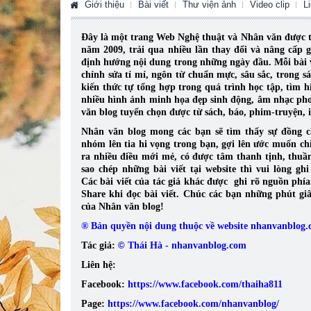
Giới thiệu
Bài viết
Thư viện ảnh
Video clip
L
Đây là một trang Web Nghệ thuật và Nhân văn được tạo
năm 2009, trải qua nhiều lần thay đổi và nâng cấp
định hướng nội dung trong những ngày đầu. Mỗi bài v
chỉnh sửa tỉ mỉ, ngôn từ chuẩn mực, sâu sắc, trong 
kiến thức tự tổng hợp trong quá trình học tập, tìm 
nhiều hình ảnh minh họa đẹp sinh động, âm nhạc pho
văn blog tuyển chọn được từ sách, báo, phim-truyện, i
Nhân văn blog mong các bạn sẽ tìm thấy sự đồng c
nhóm lên tia hi vọng trong bạn, gợi lên ước muốn ch
ra nhiều điều mới mẻ, có được tâm thanh tịnh, thuần 
sao chép những bài viết tại website thì vui lòng gh
Các bài viết của tác giả khác được ghi rõ nguồn phí
Share khi đọc bài viết. Chúc các bạn những phút giâ
của Nhân văn blog!
® Bản quyền nội dung thuộc về website nhanvanblog
Tác giả:
©
Thái Hà - nhanvanblog.com
Liên hệ:
Facebook:
https://www.facebook.com/thaiha811
Page:
https://www.facebook.com/nhanvanblog/