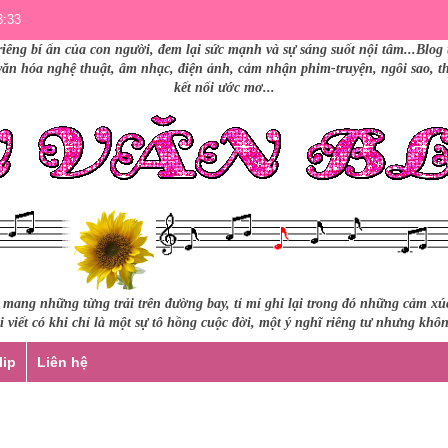
3:33
riêng bí ẩn của con người, đem lại sức mạnh và sự sáng suốt nội tâm...Blog 
 văn hóa nghệ thuật, âm nhạc, điện ảnh, cảm nhận phim-truyện, ngôi sao, thư
kết nối ước mơ...
i mang những từng trải trên đường bay, tỉ mỉ ghi lại trong đó những cảm x
 viết có khi chỉ là một sự tô hồng cuộc đời, một ý nghĩ riêng tư nhưng khô
lip
Liên hệ