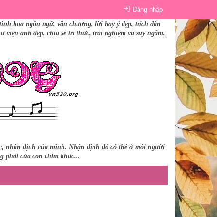
Đăng nhập
tinh hoa ngôn ngữ, văn chương, lời hay ý đẹp, trích dẫn
 viện ảnh đẹp, chia sẻ tri thức, trải nghiệm và suy ngẫm,
úc, nhận định của mình. Nhận định đó có thể ở mỗi người
ng phải của con chim khác...