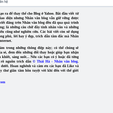
iên hệ
 ra để thay thế cho Blog ở Yahoo. Bắt đầu viết từ
 giao diện nhưng Nhân văn blog vẫn giữ vững được
iết đăng trên Nhân văn blog đều đã qua quá trình
sáng; là những câu chữ đầy tính nhân văn và những
hiểu cũng như nghiên cứu.
Các bài viết còn sử dụng
ng phú, lời hay ý đẹp, trích dẫn tâm đắc mà Nhân
nternet.
ảm trong những thông điệp này; có thể chúng sẽ
ia sẻ, đem đến những đổi thay hoặc giúp bạn nhận
khiết, sáng suốt... Nếu các bạn có ý hoặc đã từng
i rõ nguồn trích dẫn
©
Thái Hà - Nhân văn blog
.
a dưới. Hoan nghênh và cảm ơn các bạn đã Like và
y thư giãn tâm hồn tuyệt vời khi đến với thế giới
.com